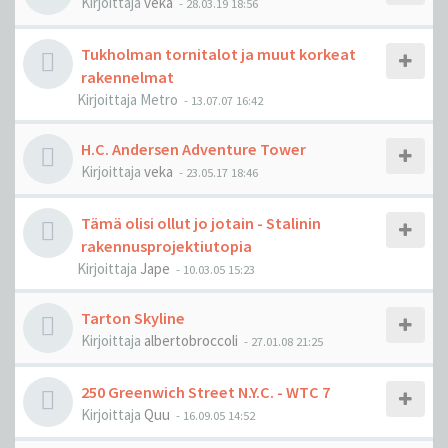
Kirjoittaja
veka
-
28.03.19 18:56
Tukholman tornitalot ja muut korkeat
rakennelmat
Kirjoittaja
Metro
-
13.07.07 16:42
H.C. Andersen Adventure Tower
Kirjoittaja
veka
-
23.05.17 18:46
Tämä olisi ollut jo jotain - Stalinin
rakennusprojektiutopia
Kirjoittaja
Jape
-
10.03.05 15:23
Tarton Skyline
Kirjoittaja
albertobroccoli
-
27.01.08 21:25
250 Greenwich Street N.Y.C. - WTC 7
Kirjoittaja
Quu
-
16.09.05 14:52