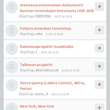
Areenassa erinomainen dokumentti
Ruotsin tornitalojen historiasta 1925-2025
Kirjoittaja
1000ft300m
-
06.07.26 20:28
Pohjois-Amerikan tornitaloja
Kirjoittaja
veka
-
22.05.16 19:43
Rakennusprojektit maailmalla
Kirjoittaja
Z
-
20.07.06 15:42
Tallinnan projektit
Kirjoittaja
albertobroccoli
-
02.04.05 13:54
Лахта Центр (Lakhta Center), 463 m,
Pietari
Kirjoittaja
Janne_H
-
29.12.12 12:34
New York, New York