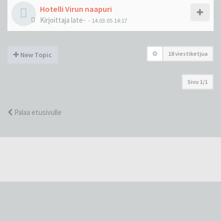
Hotelli Virun naapuri
Kirjoittaja
late-
-
14.03.05 14:17
18 viestiketjua
New Topic
Sivu
1
/
1
Palaa etusivulle