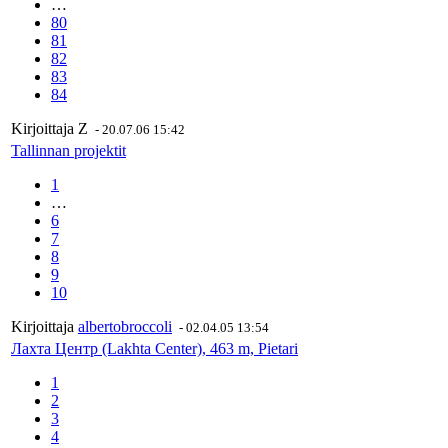
…
80
81
82
83
84
Kirjoittaja
Z
-
20.07.06 15:42
Tallinnan projektit
1
…
6
7
8
9
10
Kirjoittaja
albertobroccoli
-
02.04.05 13:54
Лахта Центр (Lakhta Center), 463 m, Pietari
1
2
3
4