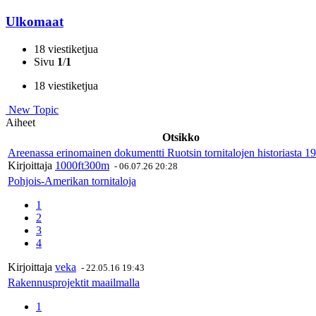
Ulkomaat
18 viestiketjua
Sivu
1
/
1
18 viestiketjua
New Topic
Aiheet
Otsikko
Areenassa erinomainen dokumentti Ruotsin tornitalojen historiasta 
Kirjoittaja
1000ft300m
-
06.07.26 20:28
Pohjois-Amerikan tornitaloja
1
2
3
4
Kirjoittaja
veka
-
22.05.16 19:43
Rakennusprojektit maailmalla
1