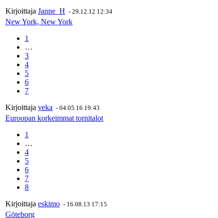
Kirjoittaja
Janne_H
-
29.12.12 12:34
New York, New York
1
…
3
4
5
6
7
Kirjoittaja
veka
-
04.05.16 19:43
Euroopan korkeimmat tornitalot
1
…
4
5
6
7
8
Kirjoittaja
eskimo
-
16.08.13 17:15
Göteborg