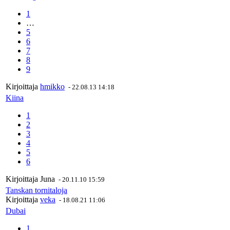
1
…
5
6
7
8
9
Kirjoittaja
hmikko
-
22.08.13 14:18
Kiina
1
2
3
4
5
6
Kirjoittaja
Juna
-
20.11.10 15:59
Tanskan tornitaloja
Kirjoittaja
veka
-
18.08.21 11:06
Dubai
1