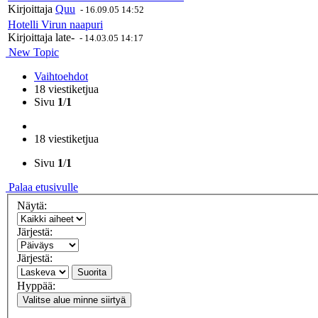
Kirjoittaja
Quu
-
16.09.05 14:52
Hotelli Virun naapuri
Kirjoittaja
late-
-
14.03.05 14:17
New Topic
Vaihtoehdot
18 viestiketjua
Sivu
1
/
1
18 viestiketjua
Sivu
1
/
1
Palaa etusivulle
Näytä:
Järjestä:
Järjestä:
Suorita
Hyppää:
Valitse alue minne siirtyä