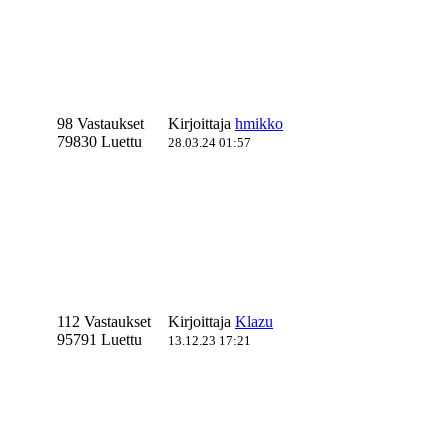
98 Vastaukset
Kirjoittaja
hmikko
79830 Luettu
28.03.24 01:57
112 Vastaukset
Kirjoittaja
Klazu
95791 Luettu
13.12.23 17:21