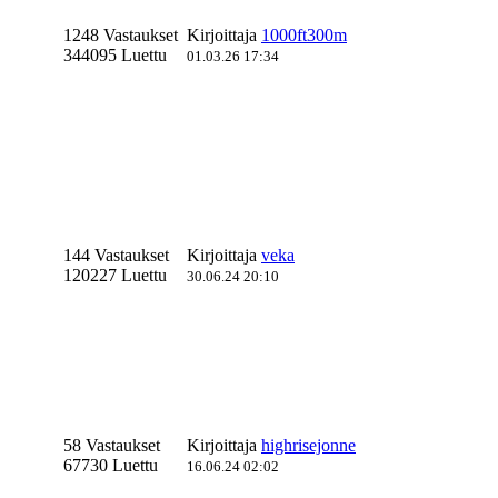
1248 Vastaukset
Kirjoittaja
1000ft300m
344095 Luettu
01.03.26 17:34
144 Vastaukset
Kirjoittaja
veka
120227 Luettu
30.06.24 20:10
58 Vastaukset
Kirjoittaja
highrisejonne
67730 Luettu
16.06.24 02:02