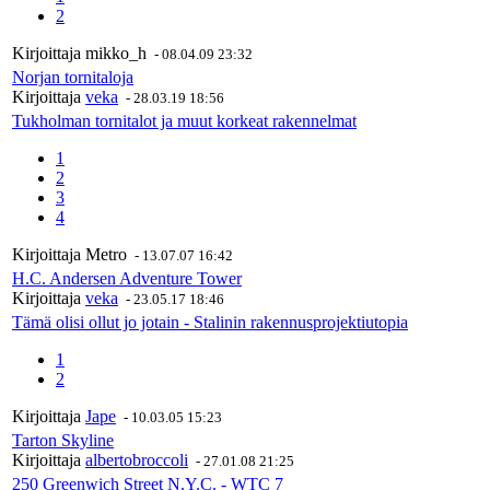
2
Kirjoittaja
mikko_h
-
08.04.09 23:32
Norjan tornitaloja
Kirjoittaja
veka
-
28.03.19 18:56
Tukholman tornitalot ja muut korkeat rakennelmat
1
2
3
4
Kirjoittaja
Metro
-
13.07.07 16:42
H.C. Andersen Adventure Tower
Kirjoittaja
veka
-
23.05.17 18:46
Tämä olisi ollut jo jotain - Stalinin rakennusprojektiutopia
1
2
Kirjoittaja
Jape
-
10.03.05 15:23
Tarton Skyline
Kirjoittaja
albertobroccoli
-
27.01.08 21:25
250 Greenwich Street N.Y.C. - WTC 7