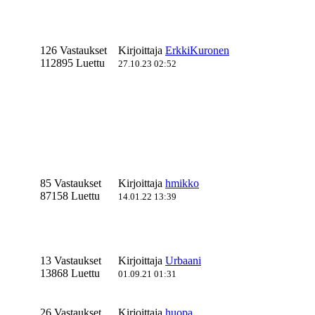
126 Vastaukset
Kirjoittaja
ErkkiKuronen
112895 Luettu
27.10.23 02:52
85 Vastaukset
Kirjoittaja
hmikko
87158 Luettu
14.01.22 13:39
13 Vastaukset
Kirjoittaja
Urbaani
13868 Luettu
01.09.21 01:31
26 Vastaukset
Kirjoittaja
huopa