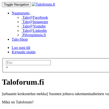
Toggle Navigation
Naapurusto
Talo@Facebook
Talo@Instagram
Talo@Youtube
Talo@Linkedin
Pilvenpiirtaja.fi
Talo-Shop
Luo uusi tili
Kirjaudu sisään
×
Taloforum.fi
[urbaanin keskustelun mekka] Suomen johtava rakentamisaiheinen val
Mikä on Taloforum?