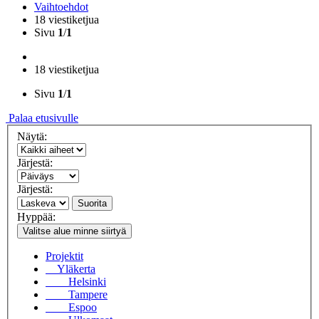
Vaihtoehdot
18 viestiketjua
Sivu
1
/
1
18 viestiketjua
Sivu
1
/
1
Palaa etusivulle
Näytä:
Järjestä:
Järjestä:
Suorita
Hyppää:
Valitse alue minne siirtyä
Projektit
Yläkerta
Helsinki
Tampere
Espoo