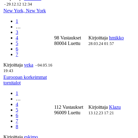
-
29.12.12 12:34
New York, New York
1
…
3
4
98 Vastaukset
Kirjoittaja
hmikko
5
80004 Luettu
28.03.24 01:57
6
7
Kirjoittaja
veka
-
04.05.16
19:43
Euroopan korkeimmat
tornitalot
1
…
4
112 Vastaukset
Kirjoittaja
Klazu
5
96009 Luettu
13.12.23 17:21
6
7
8
Kirjoittaja
eskimo