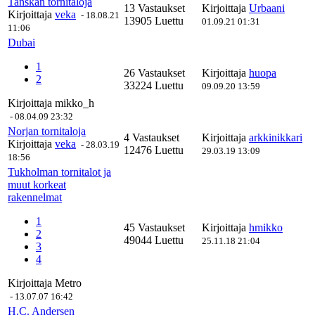
Tanskan tornitaloja
13 Vastaukset
Kirjoittaja
Urbaani
Kirjoittaja
veka
-
18.08.21
13905 Luettu
01.09.21 01:31
11:06
Dubai
1
26 Vastaukset
Kirjoittaja
huopa
2
33224 Luettu
09.09.20 13:59
Kirjoittaja
mikko_h
-
08.04.09 23:32
Norjan tornitaloja
4 Vastaukset
Kirjoittaja
arkkinikkari
Kirjoittaja
veka
-
28.03.19
12476 Luettu
29.03.19 13:09
18:56
Tukholman tornitalot ja
muut korkeat
rakennelmat
1
45 Vastaukset
Kirjoittaja
hmikko
2
49044 Luettu
25.11.18 21:04
3
4
Kirjoittaja
Metro
-
13.07.07 16:42
H.C. Andersen