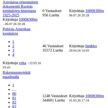
Areenassa erinomainen
dokumentti Ruotsin
tornitalojen historiasta
0 Vastaukset
Kirjoittaja
1000ft300m
1925-2025
956 Luettu
06.07.26 20:28
Kirjoittaja
1000ft300m
-
06.07.26 20:28
Pohjois-Amerikan
tornitaloja
1
2
46 Vastaukset
Kirjoittaja
hmikko
3
35572 Luettu
29.04.26 14:05
4
Kirjoittaja
veka
-
22.05.16
19:43
Rakennusprojektit
maailmalla
1
…
80
1248 Vastaukset
Kirjoittaja
1000ft300m
81
344601 Luettu
01.03.26 17:34
82
83