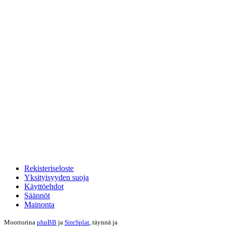
Rekisteriseloste
Yksityisyyden suoja
Käyttöehdot
Säännöt
Mainonta
Moottorina
phpBB
ja
SiteSplat
, täynnä
ja