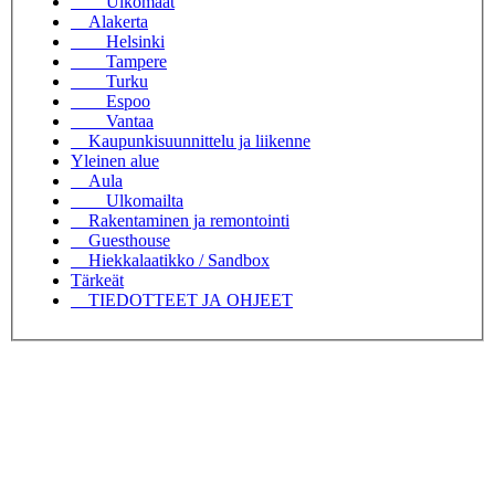
Ulkomaat
Alakerta
Helsinki
Tampere
Turku
Espoo
Vantaa
Kaupunkisuunnittelu ja liikenne
Yleinen alue
Aula
Ulkomailta
Rakentaminen ja remontointi
Guesthouse
Hiekkalaatikko / Sandbox
Tärkeät
TIEDOTTEET JA OHJEET