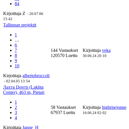
84
Kirjoittaja
Z
-
20.07.06
15:42
Tallinnan projektit
1
…
6
7
144 Vastaukset
Kirjoittaja
veka
8
120570 Luettu
30.06.24 20:10
9
10
Kirjoittaja
albertobroccoli
-
02.04.05 13:54
Лахта Центр (Lakhta
Center), 463 m, Pietari
1
2
58 Vastaukset
Kirjoittaja
highrisejonne
3
67937 Luettu
16.06.24 02:02
4
Kirjoittaja
Janne_H