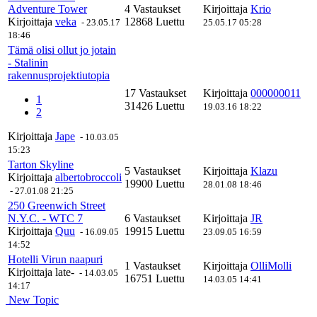
Adventure Tower
4 Vastaukset
Kirjoittaja
Krio
Kirjoittaja
veka
12868 Luettu
-
23.05.17
25.05.17 05:28
18:46
Tämä olisi ollut jo jotain
- Stalinin
rakennusprojektiutopia
17 Vastaukset
Kirjoittaja
000000011
1
31426 Luettu
19.03.16 18:22
2
Kirjoittaja
Jape
-
10.03.05
15:23
Tarton Skyline
5 Vastaukset
Kirjoittaja
Klazu
Kirjoittaja
albertobroccoli
19900 Luettu
28.01.08 18:46
-
27.01.08 21:25
250 Greenwich Street
N.Y.C. - WTC 7
6 Vastaukset
Kirjoittaja
JR
Kirjoittaja
Quu
19915 Luettu
-
16.09.05
23.09.05 16:59
14:52
Hotelli Virun naapuri
1 Vastaukset
Kirjoittaja
OlliMolli
Kirjoittaja
late-
-
14.03.05
16751 Luettu
14.03.05 14:41
14:17
New Topic