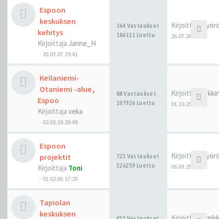
Espoon
keskuksen
Kirjoittaja
Pyörö
164 Vastaukset
kehitys
184131 Luettu
26.07.26 13:44
Kirjoittaja
Janne_H
-
20.03.07 19:41
Keilaniemi-
Otaniemi -alue,
Kirjoittaja
arkkin
88 Vastaukset
Espoo
107926 Luettu
01.10.25 15:15
Kirjoittaja
veka
-
02.05.18 20:48
Espoon
Kirjoittaja
Pyörö
projektit
723 Vastaukset
326259 Luettu
06.03.25 11:37
Kirjoittaja
Toni
-
01.02.06 17:20
Tapiolan
keskuksen
Kirjoittaja
hmik
433 Vastaukset