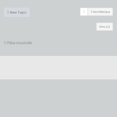
7 viestiketjua
New Topic
Sivu
1
/
1
Palaa etusivulle