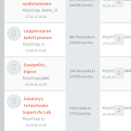
uudistaminen
266194 Luettu
10.10.24 21:26
Kirjoittaja
Janne_H
-
27.03.13 20:26
Leppävaaran
Kirjoittaja
Pyörö
kehittyminen
801 Vastaukset
335452 Luettu
14.12.23 13:47
Kirjoittaja
zz
-
12.09.05 15:43
Suurpelto,
Kirjoittaja
hmik
Espoo
154 Vastaukset
171991 Luettu
01.09.20 13:46
Kirjoittaja
jukki
-
14.06.06 22:50
Äänestys:
toteutuuko
Kirjoittaja
Jann
4 Vastaukset
SuperLife Lab
27711 Luettu
25.09.06 20:24
Kirjoittaja
zz
-
25.09.06 18:50