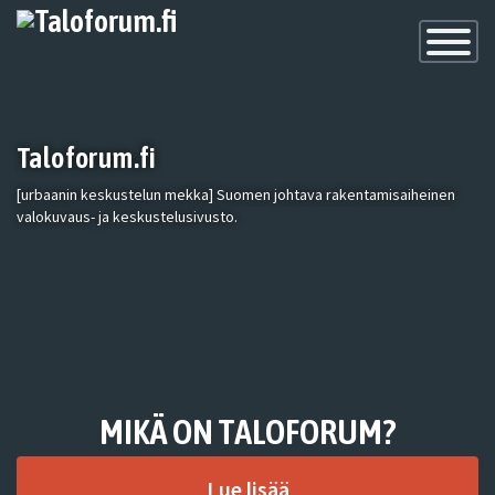
Toggle
Navigatio
Taloforum.fi
[urbaanin keskustelun mekka] Suomen johtava rakentamisaiheinen
valokuvaus- ja keskustelusivusto.
MIKÄ ON TALOFORUM?
Lue lisää