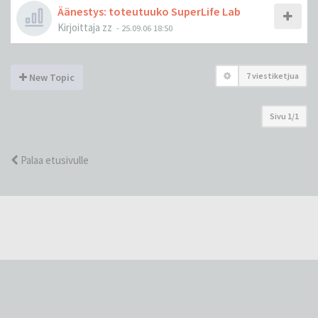
Äänestys: toteutuuko SuperLife Lab
Kirjoittaja
zz
-
25.09.06 18:50
7 viestiketjua
New Topic
Sivu
1
/
1
Palaa etusivulle