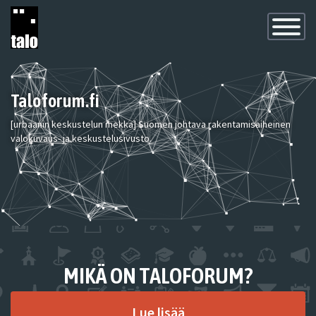
Toggle
Navigatio
Taloforum.fi
[urbaanin keskustelun mekka] Suomen johtava rakentamisaiheinen
valokuvaus- ja keskustelusivusto.
MIKÄ ON TALOFORUM?
Lue lisää