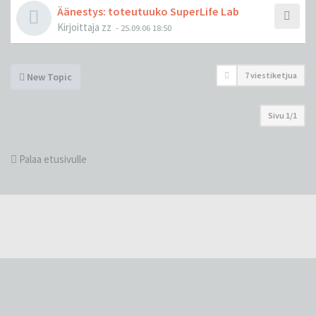
Äänestys: toteutuuko SuperLife Lab
Kirjoittaja
zz
-
25.09.06 18:50
7 viestiketjua
New Topic
Sivu
1
/
1
Palaa etusivulle