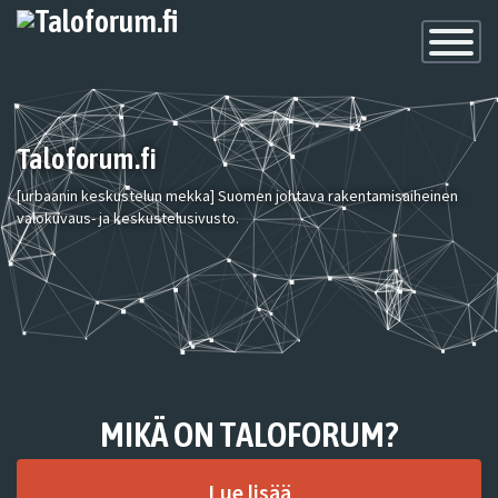
Toggle
Navigatio
Taloforum.fi
[urbaanin keskustelun mekka] Suomen johtava rakentamisaiheinen
valokuvaus- ja keskustelusivusto.
MIKÄ ON TALOFORUM?
Lue lisää