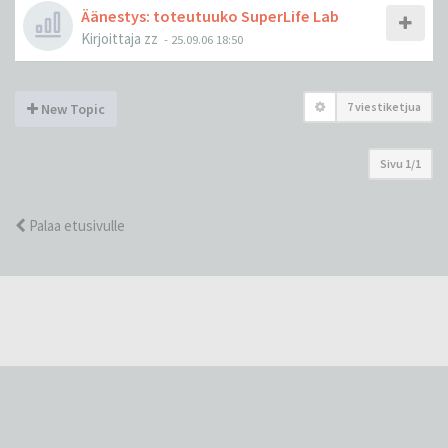
Äänestys: toteutuuko SuperLife Lab
Kirjoittaja
zz
-
25.09.06 18:50
7 viestiketjua
New Topic
Sivu
1
/
1
Palaa etusivulle