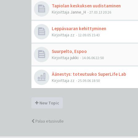
Tapiolan keskuksen uudistaminen
Kirjoittaja
Janne_H
-
27.03.13 20:26
Leppävaaran kehittyminen
Kirjoittaja
zz
-
12.09.05 15:43
Suurpelto, Espoo
Kirjoittaja
jukki
-
14.06.06 22:50
Äänestys: toteutuuko SuperLife Lab
Kirjoittaja
zz
-
25.09.06 18:50
New Topic
Palaa etusivulle