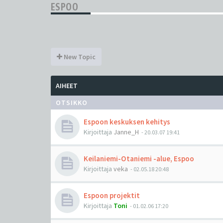
ESPOO
New Topic
AIHEET
OTSIKKO
Espoon keskuksen kehitys
Kirjoittaja
Janne_H
-
20.03.07 19:41
Keilaniemi-Otaniemi -alue, Espoo
Kirjoittaja
veka
-
02.05.18 20:48
Espoon projektit
Kirjoittaja
Toni
-
01.02.06 17:20