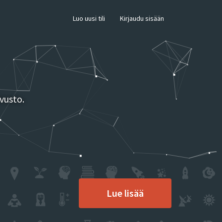
×
Luo uusi tili
Kirjaudu sisään
vusto.
Lue lisää