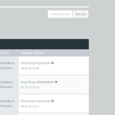
7 viestiketjua
Sivu
1
/
1
ASTOT
UUSIN VIESTI
Kirjoittaja
Pyöröovi
Vastaukset
2 Luettu
26.07.26 13:44
Kirjoittaja
arkkinikkari
astaukset
9 Luettu
01.10.25 15:15
Kirjoittaja
Pyöröovi
Vastaukset
5 Luettu
06.03.25 11:37