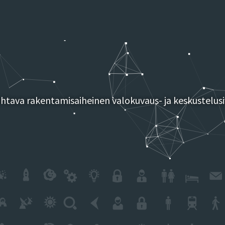
tava rakentamisaiheinen valokuvaus- ja keskustelusi