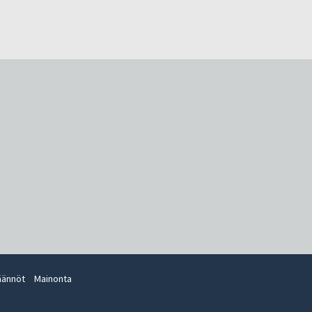
äännöt
Mainonta