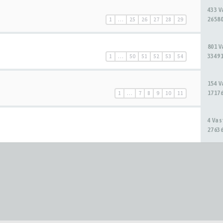
433 
26580
1
…
25
26
27
28
29
801 
33491
1
…
50
51
52
53
54
154 
17176
1
…
7
8
9
10
11
4 Va
27636