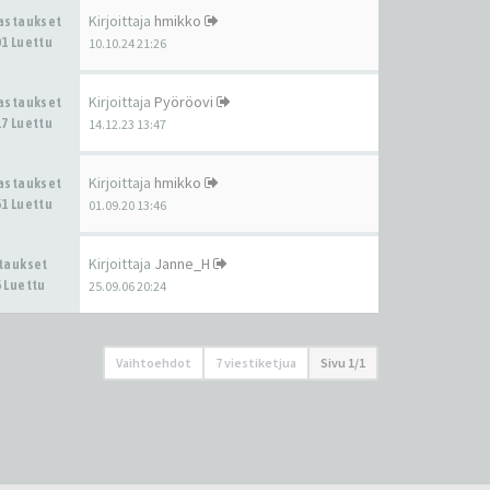
Kirjoittaja
hmikko
Vastaukset
1 Luettu
10.10.24 21:26
Kirjoittaja
Pyöröovi
Vastaukset
7 Luettu
14.12.23 13:47
Kirjoittaja
hmikko
Vastaukset
1 Luettu
01.09.20 13:46
Kirjoittaja
Janne_H
staukset
 Luettu
25.09.06 20:24
Vaihtoehdot
7 viestiketjua
Sivu
1
/
1