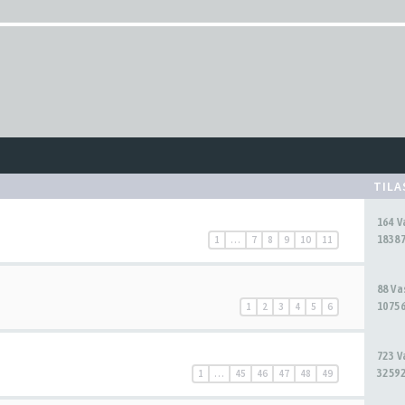
TIL
164 
18387
1
…
7
8
9
10
11
88 V
10756
1
2
3
4
5
6
723 
32592
1
…
45
46
47
48
49