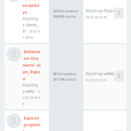
en kehit
Kirjoittaja
Pyöröovi
164 Vastaukset
ys
184000 Luettu
26.07.26 13:44
Kirjoittaj
a
Janne_
H
-
20.03.0
7 19:41
Keilanie
mi-Ota
niemi -al
ue, Espo
Kirjoittaja
arkkinikkari
88 Vastaukset
o
107708 Luettu
01.10.25 15:15
Kirjoittaj
a
veka
-
0
2.05.18 20:4
8
Espoon
projekti