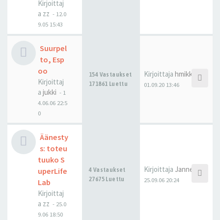
Kirjoittaj
a
zz
-
12.0
9.05 15:43
Suurpel
to, Esp
oo
Kirjoittaja
hmikko
154 Vastaukset
Kirjoittaj
171861 Luettu
01.09.20 13:46
a
jukki
-
1
4.06.06 22:5
0
Äänesty
s: toteu
tuuko S
Kirjoittaja
Janne_H
uperLife
4 Vastaukset
27675 Luettu
25.09.06 20:24
Lab
Kirjoittaj
a
zz
-
25.0
9.06 18:50