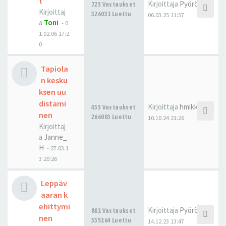
t
Kirjoittaja
Pyöröovi
723 Vastaukset
Kirjoittaj
326031 Luettu
06.03.25 11:37
a
Toni
-
0
1.02.06 17:2
0
Tapiola
n kesku
ksen uu
distami
Kirjoittaja
hmikko
433 Vastaukset
nen
266003 Luettu
10.10.24 21:26
Kirjoittaj
a
Janne_
H
-
27.03.1
3 20:26
Leppäv
aaran k
ehittymi
Kirjoittaja
Pyöröovi
801 Vastaukset
nen
335164 Luettu
14.12.23 13:47