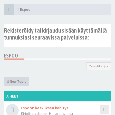
Espoo
Rekisteröidy tai kirjaudu sisään käyttämällä
tunnuksiasi seuraavissa palveluissa:
ESPOO
7 viestiketjua
New Topic
AIHEET
Espoon keskuksen kehitys
Kirjoittaja
Janne_H
-
20.03.07 19:41