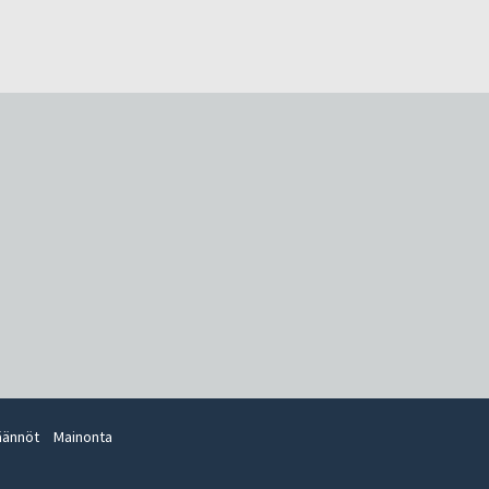
äännöt
Mainonta