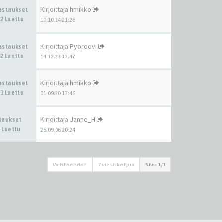
Kirjoittaja
hmikko
Vastaukset
2 Luettu
10.10.24 21:26
Kirjoittaja
Pyöröovi
Vastaukset
2 Luettu
14.12.23 13:47
Kirjoittaja
hmikko
Vastaukset
1 Luettu
01.09.20 13:46
Kirjoittaja
Janne_H
staukset
 Luettu
25.09.06 20:24
Vaihtoehdot
7 viestiketjua
Sivu
1
/
1