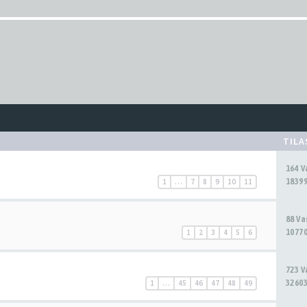
TIL
164 
18399
1
…
7
8
9
10
11
88 V
10770
1
2
3
4
5
6
723 
32603
1
…
45
46
47
48
49