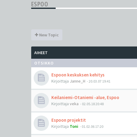
ESPOO
New Topic
AIHEET
OTSIKKO
Espoon keskuksen kehitys
Kirjoittaja
Janne_H
-
20.03.07 19:41
Keilaniemi-Otaniemi -alue, Espoo
Kirjoittaja
veka
-
02.05.18 20:48
Espoon projektit
Kirjoittaja
Toni
-
01.02.06 17:20