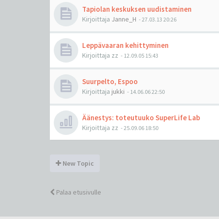
Tapiolan keskuksen uudistaminen
Kirjoittaja
Janne_H
-
27.03.13 20:26
Leppävaaran kehittyminen
Kirjoittaja
zz
-
12.09.05 15:43
Suurpelto, Espoo
Kirjoittaja
jukki
-
14.06.06 22:50
Äänestys: toteutuuko SuperLife Lab
Kirjoittaja
zz
-
25.09.06 18:50
New Topic
Palaa etusivulle