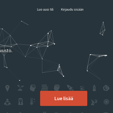
×
Luo uusi tili
Kirjaudu sisään
vusto.
Lue lisää