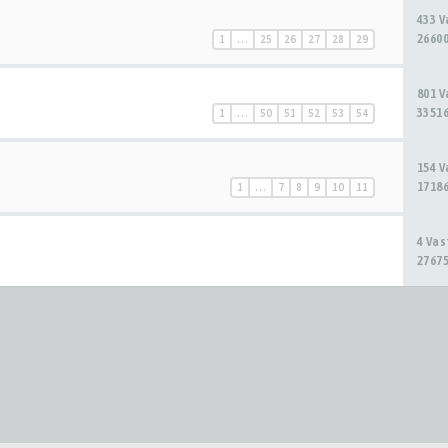
433 
26600
1
…
25
26
27
28
29
801 
33516
1
…
50
51
52
53
54
154 
17186
1
…
7
8
9
10
11
4 Va
27675