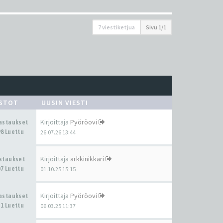
7 viestiketjua
Sivu
1
/
1
ASTOT
UUSIN VIESTI
Kirjoittaja
Pyöröovi
Vastaukset
8 Luettu
26.07.26 13:44
Kirjoittaja
arkkinikkari
astaukset
7 Luettu
01.10.25 15:15
Kirjoittaja
Pyöröovi
Vastaukset
1 Luettu
06.03.25 11:37