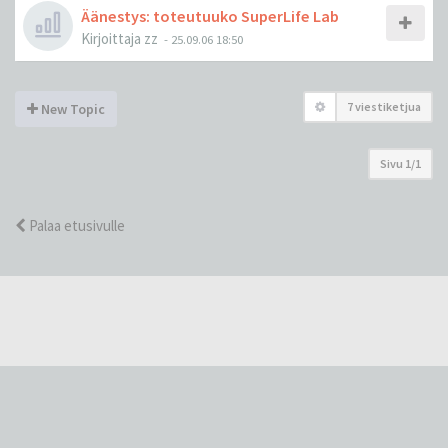
Äänestys: toteutuuko SuperLife Lab
Kirjoittaja
zz
-
25.09.06 18:50
7 viestiketjua
New Topic
Sivu
1
/
1
Palaa etusivulle