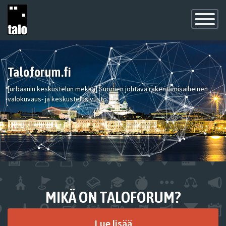
Toggle
Navigatio
Taloforum.fi
[urbaanin keskustelun mekka] Suomen johtava rakentamisaiheinen
valokuvaus- ja keskustelusivusto.
MIKÄ ON TALOFORUM?
Lue lisää