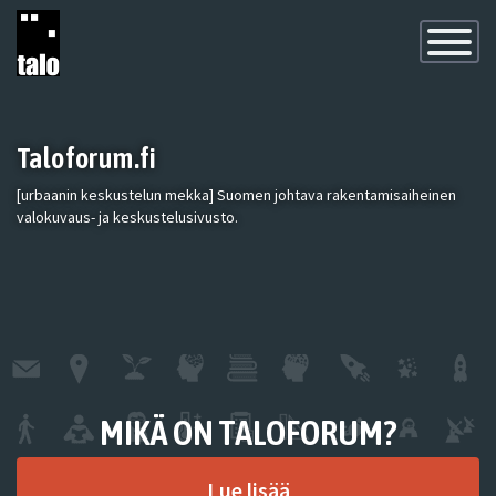
Toggle
Navigatio
Taloforum.fi
[urbaanin keskustelun mekka] Suomen johtava rakentamisaiheinen
valokuvaus- ja keskustelusivusto.
MIKÄ ON TALOFORUM?
Lue lisää