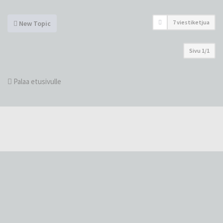
7 viestiketjua
New Topic
Sivu
1
/
1
Palaa etusivulle