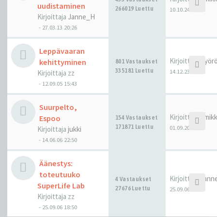
uudistaminen
266019 Luettu
10.10.24 21:26
Kirjoittaja
Janne_H
-
27.03.13 20:26
Leppävaaran
Kirjoittaja
Pyörö
kehittyminen
801 Vastaukset
335181 Luettu
14.12.23 13:47
Kirjoittaja
zz
-
12.09.05 15:43
Suurpelto,
Kirjoittaja
hmik
Espoo
154 Vastaukset
171871 Luettu
01.09.20 13:46
Kirjoittaja
jukki
-
14.06.06 22:50
Äänestys:
toteutuuko
Kirjoittaja
Jann
4 Vastaukset
SuperLife Lab
27676 Luettu
25.09.06 20:24
Kirjoittaja
zz
-
25.09.06 18:50