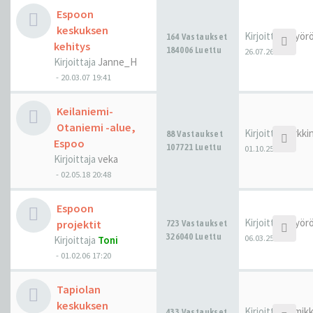
Espoon
keskuksen
Kirjoittaja
Pyörö
164 Vastaukset
kehitys
184006 Luettu
26.07.26 13:44
Kirjoittaja
Janne_H
-
20.03.07 19:41
Keilaniemi-
Otaniemi -alue,
Kirjoittaja
arkkin
88 Vastaukset
Espoo
107721 Luettu
01.10.25 15:15
Kirjoittaja
veka
-
02.05.18 20:48
Espoon
Kirjoittaja
Pyörö
projektit
723 Vastaukset
326040 Luettu
06.03.25 11:37
Kirjoittaja
Toni
-
01.02.06 17:20
Tapiolan
keskuksen
Kirjoittaja
hmik
433 Vastaukset