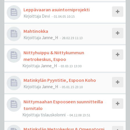
Leppävaaran asuintorniprojekti
Kirjoittaja
Devi
-
01.04.05 10:15
Mahtinokka
Kirjoittaja
Janne_H
-
28.02.19 11:13
Niittyhuippu & Niittykummun
metrokeskus, Espoo
Kirjoittaja
Janne_H
-
03.03.13 13:30
Matinkylän Pyyntitie, Espoon Koho
Kirjoittaja
Janne_H
-
05.01.15 23:10
Niittymaahan Espooseen suunnitteilla
tornitalo
Kirjoittaja
tislauskolonni
-
04.12.08 23:51
Matinkylän Metrokeskus & Omenatorni,