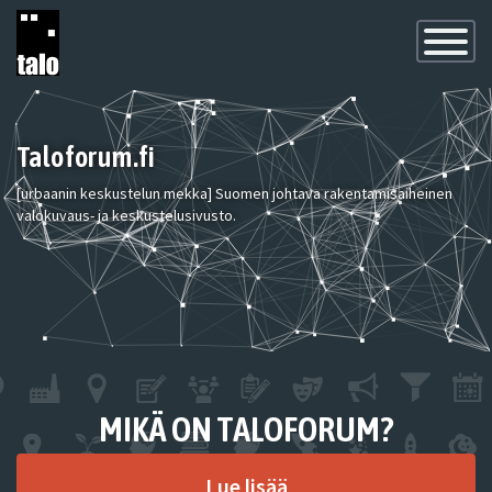
Toggle
Navigatio
Taloforum.fi
[urbaanin keskustelun mekka] Suomen johtava rakentamisaiheinen
valokuvaus- ja keskustelusivusto.
MIKÄ ON TALOFORUM?
Lue lisää