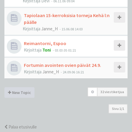
Kirjoittaja
Devi
-
06.11.06 09:04
Tapiolaan 15-kerroksisia torneja Kehä l:n
päälle
Kirjoittaja
Janne_H
-
15.06.08 14:03
Reimantorni, Espoo
Kirjoittaja
Toni
-
03.03.05 01:21
Fortumin avointen ovien päivät 24.9.
Kirjoittaja
Janne_H
-
24.09.06 16:21
32 viestiketjua
New Topic
Sivu
1
/
1
Palaa etusivulle