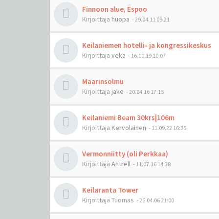
Finnoon alue, Espoo
Kirjoittaja
huopa
-
29.04.11 09:21
Keilaniemen hotelli- ja kongressikeskus
Kirjoittaja
veka
-
16.10.19 10:07
Maarinsolmu
Kirjoittaja
jake
-
20.04.16 17:15
Keilaniemi Beam 30krs|106m
Kirjoittaja
Kervolainen
-
11.09.22 16:35
Vermonniitty (oli Perkkaa)
Kirjoittaja
Antrell
-
11.07.16 14:38
Keilaranta Tower
Kirjoittaja
Tuomas
-
26.04.06 21:00