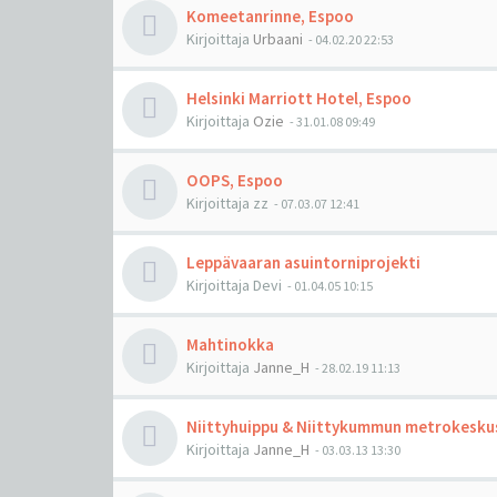
Komeetanrinne, Espoo
Kirjoittaja
Urbaani
-
04.02.20 22:53
Helsinki Marriott Hotel, Espoo
Kirjoittaja
Ozie
-
31.01.08 09:49
OOPS, Espoo
Kirjoittaja
zz
-
07.03.07 12:41
Leppävaaran asuintorniprojekti
Kirjoittaja
Devi
-
01.04.05 10:15
Mahtinokka
Kirjoittaja
Janne_H
-
28.02.19 11:13
Niittyhuippu & Niittykummun metrokesku
Kirjoittaja
Janne_H
-
03.03.13 13:30