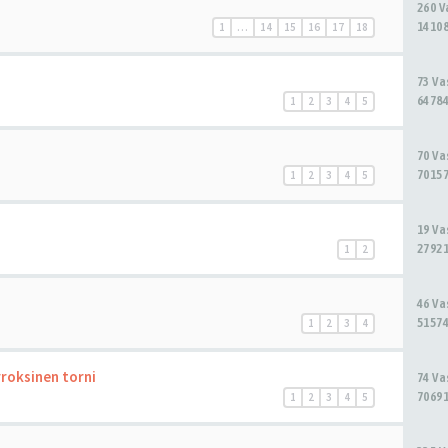
260 
14108
1
…
14
15
16
17
18
73 V
64784
1
2
3
4
5
70 V
70157
1
2
3
4
5
19 V
27921
1
2
46 V
51574
1
2
3
4
roksinen torni
74 V
70691
1
2
3
4
5