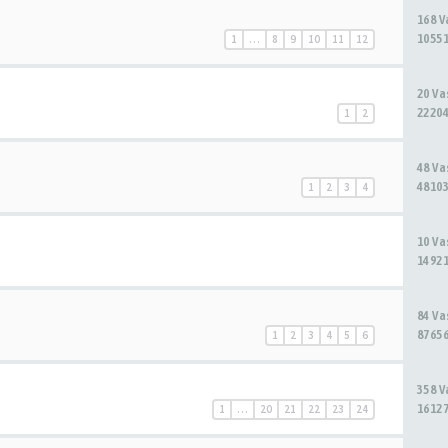
168 
10551
1
…
8
9
10
11
12
20 V
22204
1
2
48 V
48103
1
2
3
4
10 V
14921
84 V
87656
1
2
3
4
5
6
358 
16127
1
…
20
21
22
23
24