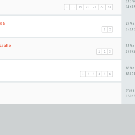
335 
14675
1
…
19
20
21
22
23
loa
29 V
39336
1
2
päälle
35 V
39972
1
2
3
85 V
82401
1
2
3
4
5
6
9 Va
18068