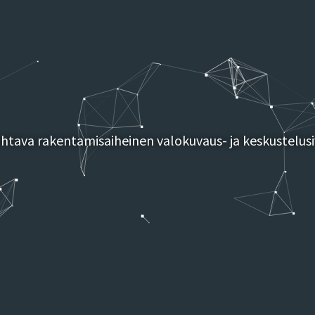
tava rakentamisaiheinen valokuvaus- ja keskustelusi