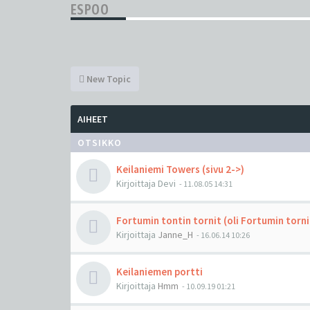
ESPOO
New Topic
AIHEET
OTSIKKO
Keilaniemi Towers (sivu 2->)
Kirjoittaja
Devi
-
11.08.05 14:31
Fortumin tontin tornit (oli Fortumin torn
Kirjoittaja
Janne_H
-
16.06.14 10:26
Keilaniemen portti
Kirjoittaja
Hmm
-
10.09.19 01:21