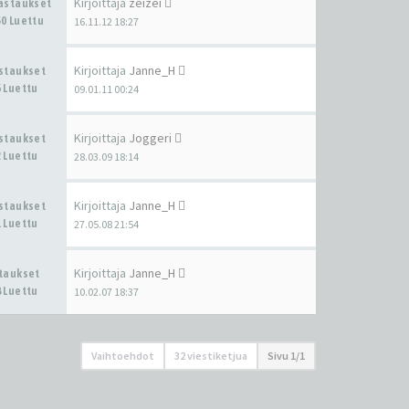
Kirjoittaja
zeizei
Vastaukset
0 Luettu
16.11.12 18:27
Kirjoittaja
Janne_H
astaukset
 Luettu
09.01.11 00:24
Kirjoittaja
Joggeri
astaukset
 Luettu
28.03.09 18:14
Kirjoittaja
Janne_H
astaukset
 Luettu
27.05.08 21:54
Kirjoittaja
Janne_H
staukset
 Luettu
10.02.07 18:37
Vaihtoehdot
32 viestiketjua
Sivu
1
/
1