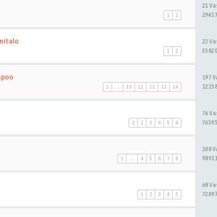
21 V
29417
1
2
nitalo
22 V
35820
1
2
spoo
197 
12158
1
…
10
11
12
13
14
76 V
76305
1
2
3
4
5
6
108 
98911
1
…
4
5
6
7
8
68 V
72097
1
2
3
4
5