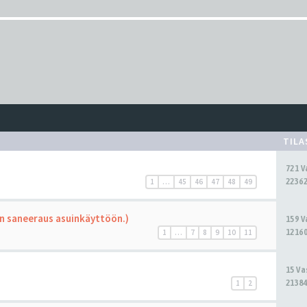
TIL
721 
22362
1
…
45
46
47
48
49
in saneeraus asuinkäyttöön.)
159 
12160
1
…
7
8
9
10
11
15 V
21384
1
2