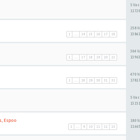
5 Va
11720
258 
13861
1
…
14
15
16
17
18
304 
13963
1
…
17
18
19
20
21
470 
17817
1
…
28
29
30
31
32
5 Va
13151
s, Espoo
180 
11665
1
…
9
10
11
12
13