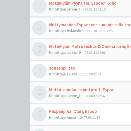
Matinkylän Pyyntitie, Espoon Koho
Kirjoittaja
Janne_H
-
05.01.15 23:10
Niittymaahan Espooseen suunnitteilla tor
Kirjoittaja
tislauskolonni
-
04.12.08 23:51
Matinkylän Metrokeskus & Omenatorni, E
Kirjoittaja
Janne_H
-
16.01.11 12:07
Jousenpuisto
Kirjoittaja
avuba
-
01.10.09 22:54
Metsätapiolan asuintornit, Espoo
Kirjoittaja
Janne_H
-
14.08.12 17:47
Piispanpiha, Olari, Espoo
Kirjoittaja
Anssi
-
29.07.06 11:33