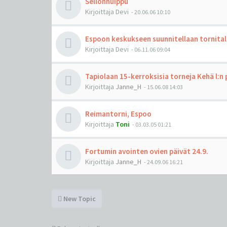
Sellonhuippu
Kirjoittaja
Devi
-
20.06.06 10:10
Espoon keskukseen suunnitellaan tornita
Kirjoittaja
Devi
-
06.11.06 09:04
Tapiolaan 15-kerroksisia torneja Kehä l:n 
Kirjoittaja
Janne_H
-
15.06.08 14:03
Reimantorni, Espoo
Kirjoittaja
Toni
-
03.03.05 01:21
Fortumin avointen ovien päivät 24.9.
Kirjoittaja
Janne_H
-
24.09.06 16:21
New Topic