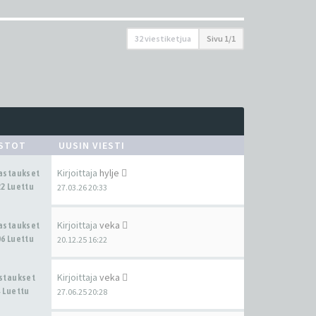
32 viestiketjua
Sivu
1
/
1
ASTOT
UUSIN VIESTI
Kirjoittaja
hylje
Vastaukset
2 Luettu
27.03.26 20:33
Kirjoittaja
veka
Vastaukset
6 Luettu
20.12.25 16:22
Kirjoittaja
veka
astaukset
 Luettu
27.06.25 20:28