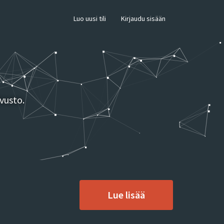
×
Luo uusi tili
Kirjaudu sisään
vusto.
Lue lisää