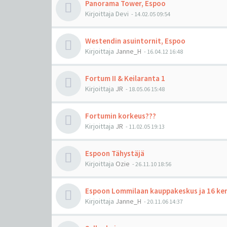
Panorama Tower, Espoo
Kirjoittaja
Devi
-
14.02.05 09:54
Westendin asuintornit, Espoo
Kirjoittaja
Janne_H
-
16.04.12 16:48
Fortum II & Keilaranta 1
Kirjoittaja
JR
-
18.05.06 15:48
Fortumin korkeus???
Kirjoittaja
JR
-
11.02.05 19:13
Espoon Tähystäjä
Kirjoittaja
Ozie
-
26.11.10 18:56
Espoon Lommilaan kauppakeskus ja 16 ker
Kirjoittaja
Janne_H
-
20.11.06 14:37