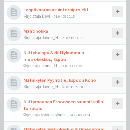
Leppävaaran asuintorniprojekti
Kirjoittaja
Devi
-
01.04.05 10:15
Mahtinokka
Kirjoittaja
Janne_H
-
28.02.19 11:13
Niittyhuippu & Niittykummun
metrokeskus, Espoo
Kirjoittaja
Janne_H
-
03.03.13 13:30
Matinkylän Pyyntitie, Espoon Koho
Kirjoittaja
Janne_H
-
05.01.15 23:10
Niittymaahan Espooseen suunnitteilla
tornitalo
Kirjoittaja
tislauskolonni
-
04.12.08 23:51
Matinkylän Metrokeskus & Omenatorni,