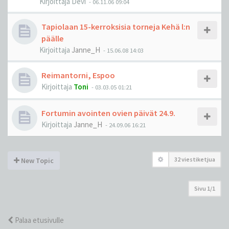
Kirjoittaja
Devi
-
06.11.06 09:04
Tapiolaan 15-kerroksisia torneja Kehä l:n
päälle
Kirjoittaja
Janne_H
-
15.06.08 14:03
Reimantorni, Espoo
Kirjoittaja
Toni
-
03.03.05 01:21
Fortumin avointen ovien päivät 24.9.
Kirjoittaja
Janne_H
-
24.09.06 16:21
32 viestiketjua
New Topic
Sivu
1
/
1
Palaa etusivulle