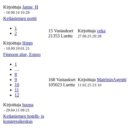
Kirjoittaja
Janne_H
-
16.06.14 10:26
Keilaniemen portti
1
15 Vastaukset
Kirjoittaja
veka
2
21353 Luettu
27.06.25 20:28
Kirjoittaja
Hmm
-
10.09.19 01:21
Finnoon alue, Espoo
1
…
8
9
168 Vastaukset
Kirjoittaja
MatriisinAgentti
10
105023 Luettu
11.02.25 23:10
11
12
Kirjoittaja
huopa
-
29.04.11 09:21
Keilaniemen hotelli- ja
kongressikeskus