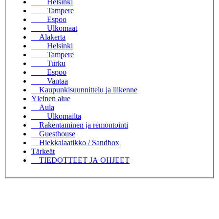
Helsinki
Tampere
Espoo
Ulkomaat
Alakerta
Helsinki
Tampere
Turku
Espoo
Vantaa
Kaupunkisuunnittelu ja liikenne
Yleinen alue
Aula
Ulkomailta
Rakentaminen ja remontointi
Guesthouse
Hiekkalaatikko / Sandbox
Tärkeät
TIEDOTTEET JA OHJEET