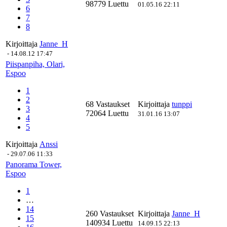
98779 Luettu
01.05.16 22:11
6
7
8
Kirjoittaja
Janne_H
-
14.08.12 17:47
Piispanpiha, Olari,
Espoo
1
2
68 Vastaukset
Kirjoittaja
tunppi
3
72064 Luettu
31.01.16 13:07
4
5
Kirjoittaja
Anssi
-
29.07.06 11:33
Panorama Tower,
Espoo
1
…
14
260 Vastaukset
Kirjoittaja
Janne_H
15
140934 Luettu
14.09.15 22:13