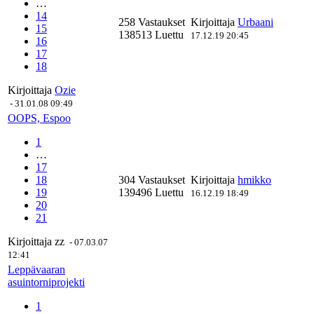
…
14
258 Vastaukset
Kirjoittaja
Urbaani
15
138513 Luettu
17.12.19 20:45
16
17
18
Kirjoittaja
Ozie
-
31.01.08 09:49
OOPS, Espoo
1
…
17
18
304 Vastaukset
Kirjoittaja
hmikko
19
139496 Luettu
16.12.19 18:49
20
21
Kirjoittaja
zz
-
07.03.07
12:41
Leppävaaran
asuintorniprojekti
1