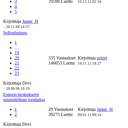
3
70599 Luettu
16.12.12 02:54
4
5
Kirjoittaja
Janne_H
-
20.11.06 14:37
Sellonhuippu
1
…
19
20
335 Vastaukset
Kirjoittaja
zeizei
21
146653 Luettu
16.11.12 18:27
22
23
Kirjoittaja
Devi
-
20.06.06 10:10
Espoon keskukseen
suunnitellaan tornitaloa
1
29 Vastaukset
Kirjoittaja
Janne_H
2
39275 Luettu
09.01.11 00:24
Kirjoittaja
Devi