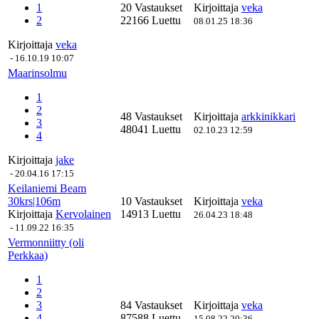
1
20 Vastaukset
Kirjoittaja
veka
2
22166 Luettu
08.01.25 18:36
Kirjoittaja
veka
-
16.10.19 10:07
Maarinsolmu
1
2
48 Vastaukset
Kirjoittaja
arkkinikkari
3
48041 Luettu
02.10.23 12:59
4
Kirjoittaja
jake
-
20.04.16 17:15
Keilaniemi Beam
30krs|106m
10 Vastaukset
Kirjoittaja
veka
Kirjoittaja
Kervolainen
14913 Luettu
26.04.23 18:48
-
11.09.22 16:35
Vermonniitty (oli
Perkkaa)
1
2
3
84 Vastaukset
Kirjoittaja
veka
4
87588 Luettu
15.08.22 20:36