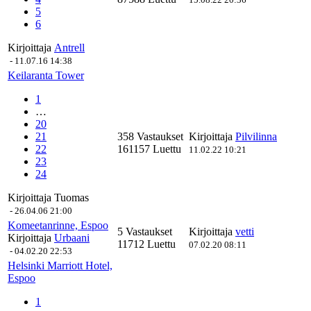
5
6
Kirjoittaja
Antrell
-
11.07.16 14:38
Keilaranta Tower
1
…
20
21
358 Vastaukset
Kirjoittaja
Pilvilinna
22
161157 Luettu
11.02.22 10:21
23
24
Kirjoittaja
Tuomas
-
26.04.06 21:00
Komeetanrinne, Espoo
5 Vastaukset
Kirjoittaja
vetti
Kirjoittaja
Urbaani
11712 Luettu
07.02.20 08:11
-
04.02.20 22:53
Helsinki Marriott Hotel,
Espoo
1