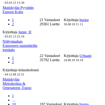
-
03.03.13 13:30
Matinkylän Pyyntitie,
Espoon Koho
1
21 Vastaukset
Kirjoittaja
huopa
2
29361 Luettu
30.08.19 11:11
Kirjoittaja
Janne_H
-
05.01.15 23:10
Niittymaahan
Espooseen suunnitteilla
tornitalo
22 Vastaukset
Kirjoittaja
Urbaani
1
35792 Luettu
24.08.19 19:19
2
Kirjoittaja
tislauskolonni
-
04.12.08 23:51
Matinkylän
Metrokeskus &
Omenatorni, Espoo
1
…
10
197 Vastaukset
Kirjoittaja
huopa