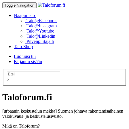
Toggle Navigation
Naapurusto
Talo@Facebook
Talo@Instagram
Talo@Youtube
Talo@Linkedin
Pilvenpiirtaja.fi
Talo-Shop
Luo uusi tili
Kirjaudu sisään
×
Taloforum.fi
[urbaanin keskustelun mekka] Suomen johtava rakentamisaiheinen
valokuvaus- ja keskustelusivusto.
Mikä on Taloforum?