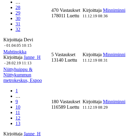
…
28
470 Vastaukset
Kirjoittaja
Minniminni
29
178011 Luettu
11.12.19 08:36
30
31
32
Kirjoittaja
Devi
-
01.04.05 10:15
Mahtinokka
5 Vastaukset
Kirjoittaja
Minniminni
Kirjoittaja
Janne_H
13140 Luettu
11.12.19 08:31
-
28.02.19 11:13
Niittyhuippu &
Niittykummun
metrokeskus, Espoo
1
…
9
180 Vastaukset
Kirjoittaja
Minniminni
10
116589 Luettu
11.12.19 08:29
11
12
13
Kirjoittaja
Janne_H