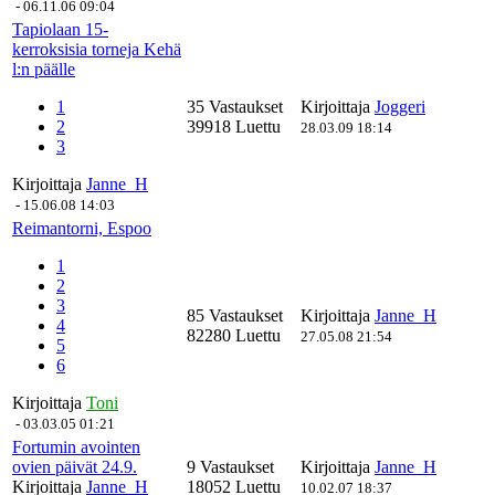
-
06.11.06 09:04
Tapiolaan 15-
kerroksisia torneja Kehä
l:n päälle
1
35 Vastaukset
Kirjoittaja
Joggeri
2
39918 Luettu
28.03.09 18:14
3
Kirjoittaja
Janne_H
-
15.06.08 14:03
Reimantorni, Espoo
1
2
3
85 Vastaukset
Kirjoittaja
Janne_H
4
82280 Luettu
27.05.08 21:54
5
6
Kirjoittaja
Toni
-
03.03.05 01:21
Fortumin avointen
ovien päivät 24.9.
9 Vastaukset
Kirjoittaja
Janne_H
Kirjoittaja
Janne_H
18052 Luettu
10.02.07 18:37