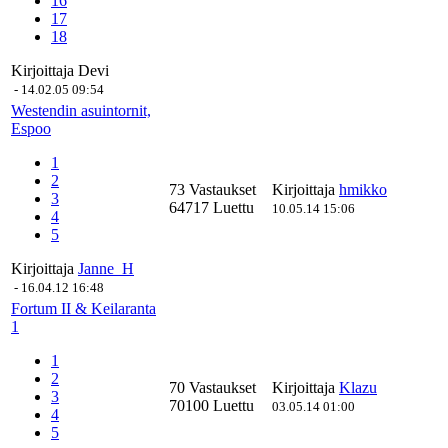
16
17
18
Kirjoittaja
Devi
-
14.02.05 09:54
Westendin asuintornit,
Espoo
1
2
73 Vastaukset
Kirjoittaja
hmikko
3
64717 Luettu
10.05.14 15:06
4
5
Kirjoittaja
Janne_H
-
16.04.12 16:48
Fortum II & Keilaranta
1
1
2
70 Vastaukset
Kirjoittaja
Klazu
3
70100 Luettu
03.05.14 01:00
4
5