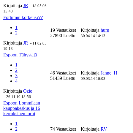
Kirjoittaja
JR
-
18.05.06
15:48
Fortumin korkeus???
1
19 Vastaukset
Kirjoittaja
huru
2
27890 Luettu
30.04.14 14:13
Kirjoittaja
JR
-
11.02.05
19:13
Espoon Tähystäjä
1
2
46 Vastaukset
Kirjoittaja
Janne_H
3
51439 Luettu
09.03.14 16:03
4
Kirjoittaja
Ozie
-
26.11.10 18:56
Espoon Lommilaan
kauppakeskus ja 16
kerroksinen torni
1
2
74 Vastaukset
Kirjoittaja
RV