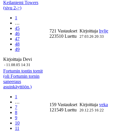
Keilaniemi Towers
(sivu 2->)
1
…
45
721 Vastaukset
Kirjoittaja
hylje
46
223510 Luettu
27.03.26 20:33
47
48
49
Kirjoittaja
Devi
-
11.08.05 14:31
Fortumin tontin tornit
(oli Fortumin tornin
saneeraus
asuinkäyttöön.)
1
…
159 Vastaukset
Kirjoittaja
veka
7
121549 Luettu
20.12.25 16:22
8
9
10
11