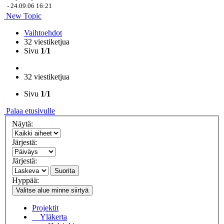
-
24.09.06 16:21
New Topic
Vaihtoehdot
32 viestiketjua
Sivu
1
/
1
32 viestiketjua
Sivu
1
/
1
Palaa etusivulle
Näytä:
Järjestä:
Järjestä:
Suorita
Hyppää:
Valitse alue minne siirtyä
Projektit
Yläkerta