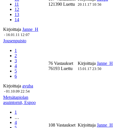
11
121390 Luettu
20.11.17 10:56
12
13
14
Kirjoittaja
Janne_H
-
16.01.11 12:07
Jousenpuisto
1
2
3
76 Vastaukset
Kirjoittaja
Janne_H
4
76193 Luettu
15.01.17 23:50
5
6
Kirjoittaja
avuba
-
01.10.09 22:54
Metsätapiolan
asuintornit, Espoo
1
…
4
108 Vastaukset
Kirjoittaja
Janne_H
5