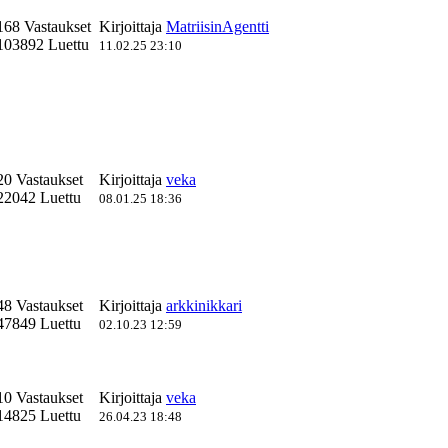
168 Vastaukset
Kirjoittaja
MatriisinAgentti
103892 Luettu
11.02.25 23:10
20 Vastaukset
Kirjoittaja
veka
22042 Luettu
08.01.25 18:36
48 Vastaukset
Kirjoittaja
arkkinikkari
47849 Luettu
02.10.23 12:59
10 Vastaukset
Kirjoittaja
veka
14825 Luettu
26.04.23 18:48