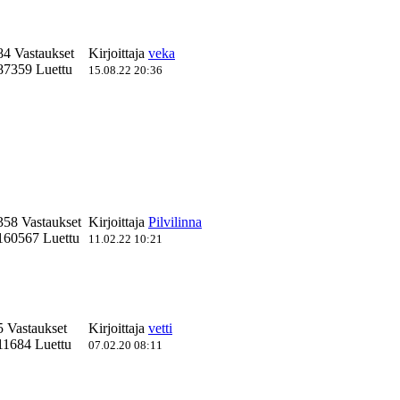
84 Vastaukset
Kirjoittaja
veka
87359 Luettu
15.08.22 20:36
358 Vastaukset
Kirjoittaja
Pilvilinna
160567 Luettu
11.02.22 10:21
5 Vastaukset
Kirjoittaja
vetti
11684 Luettu
07.02.20 08:11