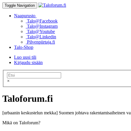
Toggle Navigation
Naapurusto
Talo@Facebook
Talo@Instagram
Talo@Youtube
Talo@Linkedin
Pilvenpiirtaja.fi
Talo-Shop
Luo uusi tili
Kirjaudu sisään
×
Taloforum.fi
[urbaanin keskustelun mekka] Suomen johtava rakentamisaiheinen val
Mikä on Taloforum?