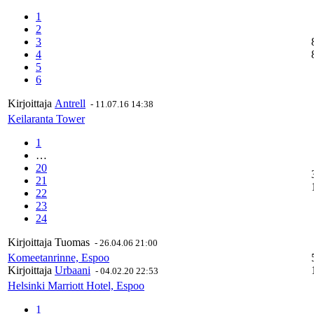
1
2
3
4
5
6
Kirjoittaja
Antrell
-
11.07.16 14:38
Keilaranta Tower
1
…
20
21
22
23
24
Kirjoittaja
Tuomas
-
26.04.06 21:00
Komeetanrinne, Espoo
Kirjoittaja
Urbaani
-
04.02.20 22:53
Helsinki Marriott Hotel, Espoo
1