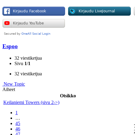
Espoo
32 viestiketjua
Sivu
1
/
1
32 viestiketjua
New Topic
Aiheet
Otsikko
Keilaniemi Towers (sivu 2->)
1
…
45
46
47