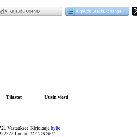
Tilastot
Uusin viesti
721 Vastaukset
Kirjoittaja
hylje
222772 Luettu
27.03.26 20:33