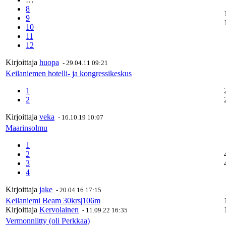
8
9
10
11
12
Kirjoittaja
huopa
-
29.04.11 09:21
Keilaniemen hotelli- ja kongressikeskus
1
2
Kirjoittaja
veka
-
16.10.19 10:07
Maarinsolmu
1
2
3
4
Kirjoittaja
jake
-
20.04.16 17:15
Keilaniemi Beam 30krs|106m
Kirjoittaja
Kervolainen
-
11.09.22 16:35
Vermonniitty (oli Perkkaa)