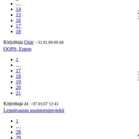
…
14
15
16
17
18
Kirjoittaja
Ozie
-
31.01.08 09:49
OOPS, Espoo
1
…
17
18
19
20
21
Kirjoittaja
zz
-
07.03.07 12:41
Leppävaaran asuintorniprojekti
1
…
28
29