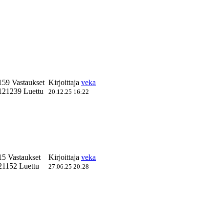
159 Vastaukset
Kirjoittaja
veka
121239 Luettu
20.12.25 16:22
15 Vastaukset
Kirjoittaja
veka
21152 Luettu
27.06.25 20:28