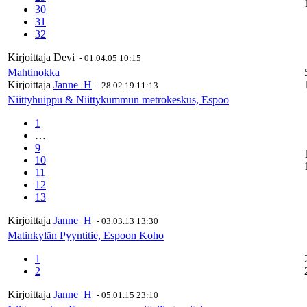
30
31
32
Kirjoittaja
Devi
-
01.04.05 10:15
Mahtinokka
Kirjoittaja
Janne_H
-
28.02.19 11:13
Niittyhuippu & Niittykummun metrokeskus, Espoo
1
…
9
10
11
12
13
Kirjoittaja
Janne_H
-
03.03.13 13:30
Matinkylän Pyyntitie, Espoon Koho
1
2
Kirjoittaja
Janne_H
-
05.01.15 23:10