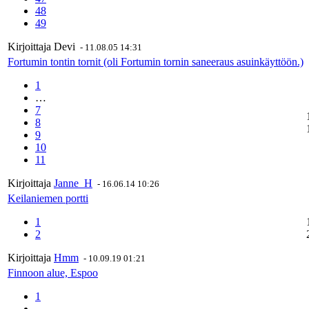
48
49
Kirjoittaja
Devi
-
11.08.05 14:31
Fortumin tontin tornit (oli Fortumin tornin saneeraus asuinkäyttöön.)
1
…
7
8
9
10
11
Kirjoittaja
Janne_H
-
16.06.14 10:26
Keilaniemen portti
1
2
Kirjoittaja
Hmm
-
10.09.19 01:21
Finnoon alue, Espoo
1
…