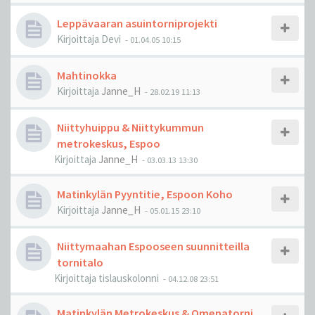
Leppävaaran asuintorniprojekti
Kirjoittaja
Devi
-
01.04.05 10:15
Mahtinokka
Kirjoittaja
Janne_H
-
28.02.19 11:13
Niittyhuippu & Niittykummun
metrokeskus, Espoo
Kirjoittaja
Janne_H
-
03.03.13 13:30
Matinkylän Pyyntitie, Espoon Koho
Kirjoittaja
Janne_H
-
05.01.15 23:10
Niittymaahan Espooseen suunnitteilla
tornitalo
Kirjoittaja
tislauskolonni
-
04.12.08 23:51
Matinkylän Metrokeskus & Omenatorni,