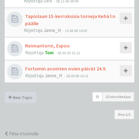
Kirjoittaja
Devi
-
06.11.06 09:04
Tapiolaan 15-kerroksisia torneja Kehä l:n
päälle
Kirjoittaja
Janne_H
-
15.06.08 14:03
Reimantorni, Espoo
Kirjoittaja
Toni
-
03.03.05 01:21
Fortumin avointen ovien päivät 24.9.
Kirjoittaja
Janne_H
-
24.09.06 16:21
32 viestiketjua
New Topic
Sivu
1
/
1
Palaa etusivulle