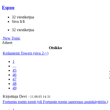
Espoo
32 viestiketjua
Sivu
1
/
1
32 viestiketjua
New Topic
Aiheet
Otsikko
Keilaniemi Towers (sivu 2->)
1
…
45
46
47
48
49
Kirjoittaja
Devi
-
11.08.05 14:31
Fortumin tontin tornit (oli Fortumin tornin saneeraus asuinkäyttöön.)