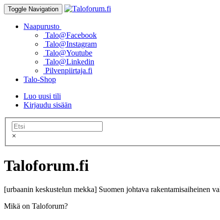
Toggle Navigation
Naapurusto
Talo@Facebook
Talo@Instagram
Talo@Youtube
Talo@Linkedin
Pilvenpiirtaja.fi
Talo-Shop
Luo uusi tili
Kirjaudu sisään
×
Taloforum.fi
[urbaanin keskustelun mekka] Suomen johtava rakentamisaiheinen val
Mikä on Taloforum?