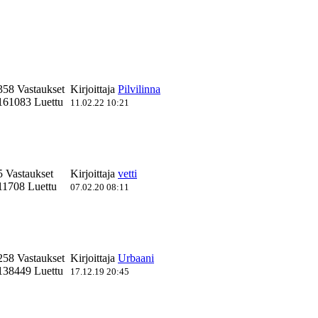
358 Vastaukset
Kirjoittaja
Pilvilinna
161083 Luettu
11.02.22 10:21
5 Vastaukset
Kirjoittaja
vetti
11708 Luettu
07.02.20 08:11
258 Vastaukset
Kirjoittaja
Urbaani
138449 Luettu
17.12.19 20:45