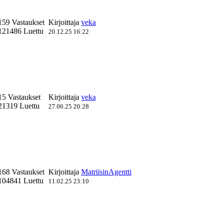
159 Vastaukset
Kirjoittaja
veka
121486 Luettu
20.12.25 16:22
15 Vastaukset
Kirjoittaja
veka
21319 Luettu
27.06.25 20:28
168 Vastaukset
Kirjoittaja
MatriisinAgentti
104841 Luettu
11.02.25 23:10