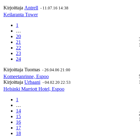
Kirjoittaja
Antrell
-
11.07.16 14:38
Keilaranta Tower
1
…
20
21
22
23
24
Kirjoittaja
Tuomas
-
26.04.06 21:00
Komeetanrinne, Espoo
Kirjoittaja
Urbaani
-
04.02.20 22:53
Helsinki Marriott Hotel, Espoo
1
…
14
15
16
17
18