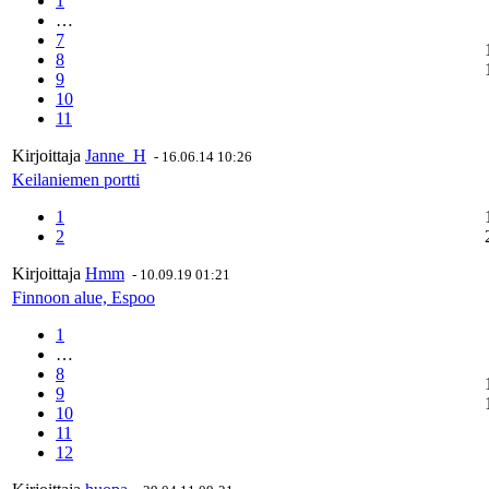
1
…
7
8
9
10
11
Kirjoittaja
Janne_H
-
16.06.14 10:26
Keilaniemen portti
1
2
Kirjoittaja
Hmm
-
10.09.19 01:21
Finnoon alue, Espoo
1
…
8
9
10
11
12