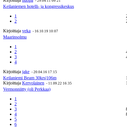
Kirjoittaja
huopa
-
29.04.11 09:21
Keilaniemen hotelli- ja kongressikeskus
1
2
Kirjoittaja
veka
-
16.10.19 10:07
Maarinsolmu
1
2
3
4
Kirjoittaja
jake
-
20.04.16 17:15
Keilaniemi Beam 30krs|106m
Kirjoittaja
Kervolainen
-
11.09.22 16:35
Vermonniitty (oli Perkkaa)
1
2
3
4
5
6