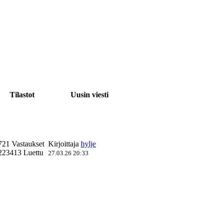
Tilastot
Uusin viesti
721 Vastaukset
Kirjoittaja
hylje
223413 Luettu
27.03.26 20:33