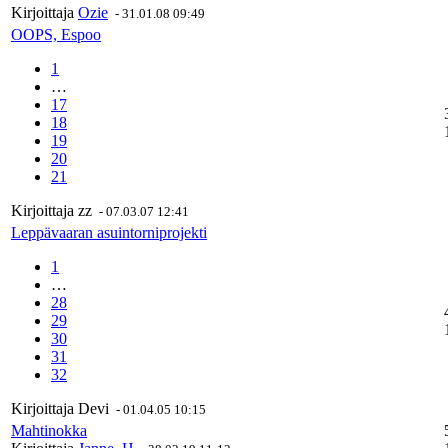
Kirjoittaja
Ozie
-
31.01.08 09:49
OOPS, Espoo
1
…
17
18
19
20
21
Kirjoittaja
zz
-
07.03.07 12:41
Leppävaaran asuintorniprojekti
1
…
28
29
30
31
32
Kirjoittaja
Devi
-
01.04.05 10:15
Mahtinokka