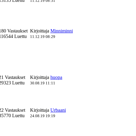
13135 Luettu
11.12.19 08:31
180 Vastaukset
Kirjoittaja
Minniminni
116544 Luettu
11.12.19 08:29
21 Vastaukset
Kirjoittaja
huopa
29323 Luettu
30.08.19 11:11
22 Vastaukset
Kirjoittaja
Urbaani
35770 Luettu
24.08.19 19:19