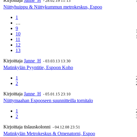
Kirjoittaja
Janne_H
-
28.02.19 11:13
Niittyhuippu & Niittykummun metrokeskus, Espoo
1
…
9
10
11
12
13
Kirjoittaja
Janne_H
-
03.03.13 13:30
Matinkylän Pyyntitie, Espoon Koho
1
2
Kirjoittaja
Janne_H
-
05.01.15 23:10
Niittymaahan Espooseen suunnitteilla tornitalo
1
2
Kirjoittaja
tislauskolonni
-
04.12.08 23:51
Matinkylän Metrokeskus & Omenatorni, Espoo