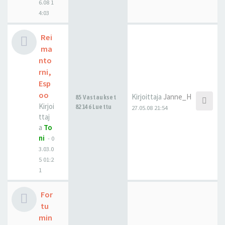
6.08 1
4:03
Rei
ma
nto
rni,
Esp
oo
Kirjoittaja
Janne_H
85 Vastaukset
Kirjoi
82146 Luettu
27.05.08 21:54
ttaj
a
To
ni
-
0
3.03.0
5 01:2
1
For
tu
min