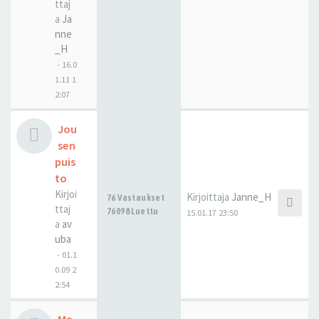
ttaj
a
Ja
nne
_H
-
16.0
1.11 1
2:07
Jou
sen
puis
to
Kirjoi
Kirjoittaja
Janne_H
76 Vastaukset
ttaj
76098 Luettu
15.01.17 23:50
a
av
uba
-
01.1
0.09 2
2:54