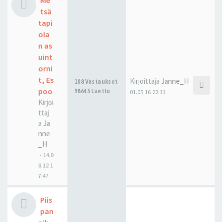
Me
tsä
tapi
ola
n as
uint
orni
t, Es
Kirjoittaja
Janne_H
108 Vastaukset
poo
98645 Luettu
01.05.16 22:11
Kirjoi
ttaj
a
Ja
nne
_H
-
14.0
8.12 1
7:47
Piis
pan