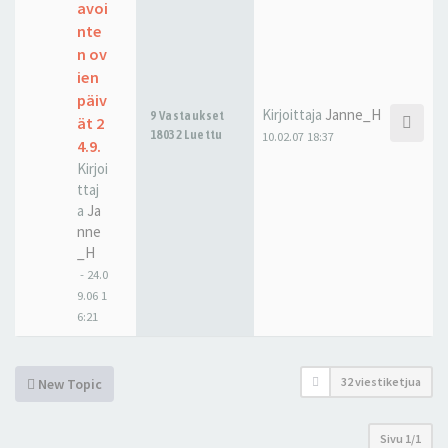
avoi
nte
n ov
ien
päiv
Kirjoittaja
Janne_H
9 Vastaukset
ät 2
18032 Luettu
10.02.07 18:37
4.9.
Kirjoi
ttaj
a
Ja
nne
_H
-
24.0
9.06 1
6:21
32 viestiketjua
New Topic
Sivu
1
/
1