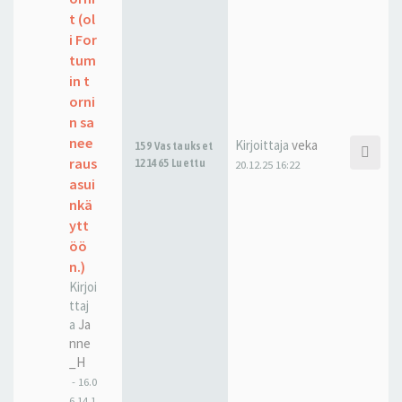
t (ol
i For
tum
in t
orni
n sa
nee
Kirjoittaja
veka
159 Vastaukset
raus
121465 Luettu
20.12.25 16:22
asui
nkä
ytt
öö
n.)
Kirjoi
ttaj
a
Ja
nne
_H
-
16.0
6.14 1