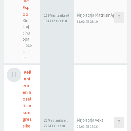
lue,
Esp
oo
Kirjoittaja
MatriisinAgentti
168 Vastaukset
Kirjoi
104732 Luettu
11.02.25 23:10
ttaj
a
hu
opa
-
29.0
4.11 0
9:21
Keil
ani
em
en h
otel
li- ja
kon
gres
Kirjoittaja
veka
20 Vastaukset
sike
22143 Luettu
08.01.25 18:36