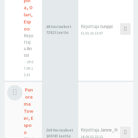
pih
a, O
lari,
Esp
Kirjoittaja
tunppi
68 Vastaukset
oo
72013 Luettu
31.01.16 13:07
Kirjoi
ttaj
a
An
ssi
-
29.0
7.06 1
1:33
Pan
ora
ma
Tow
er, E
spo
Kirjoittaja
Janne_H
260 Vastaukset
o
140743 Luettu
14.09.15 22:13