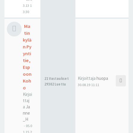
3.13 1
3:30
Ma
tin
kylä
n Py
ynti
tie,
Esp
oon
Kirjoittaja
huopa
21 Vastaukset
Koh
29302 Luettu
30.08.19 11:11
o
Kirjoi
ttaj
a
Ja
nne
_H
-
05.0
1.15 2