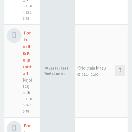
-
16.0
4.12 1
6:48
For
tu
m II
& K
eila
rant
Kirjoittaja
Klazu
70 Vastaukset
a 1
70034 Luettu
03.05.14 01:00
Kirjoi
ttaj
a
JR
-
18.0
5.06 1
5:48
For