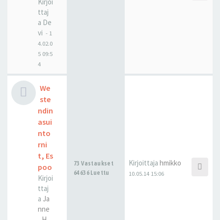
Kirjoi
ttaj
a
De
vi
-
1
4.02.0
5 09:5
4
We
ste
ndin
asui
nto
rni
t, Es
Kirjoittaja
hmikko
73 Vastaukset
poo
64636 Luettu
10.05.14 15:06
Kirjoi
ttaj
a
Ja
nne
_H