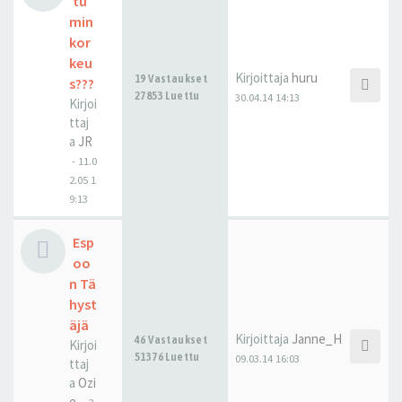
tu
min
kor
keu
Kirjoittaja
huru
19 Vastaukset
s???
27853 Luettu
30.04.14 14:13
Kirjoi
ttaj
a
JR
-
11.0
2.05 1
9:13
Esp
oo
n Tä
hyst
äjä
Kirjoittaja
Janne_H
46 Vastaukset
Kirjoi
51376 Luettu
09.03.14 16:03
ttaj
a
Ozi
e