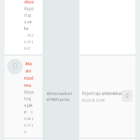
skus
Kirjoi
ttaj
a
ve
ka
-
16.1
0.19 1
0:07
Ma
ari
nsol
mu
Kirjoi
Kirjoittaja
arkkinikkari
48 Vastaukset
ttaj
47989 Luettu
02.10.23 12:59
a
jak
e
-
2
0.04.1
6 17:1
5