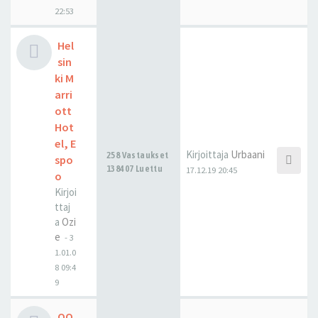
22:53
Hel
sin
ki M
arri
ott
Hot
el, E
Kirjoittaja
Urbaani
258 Vastaukset
spo
138407 Luettu
17.12.19 20:45
o
Kirjoi
ttaj
a
Ozi
e
-
3
1.01.0
8 09:4
9
OO