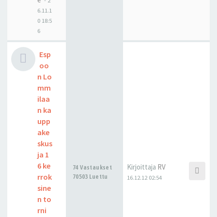
-
2
6.11.1
0 18:5
6
Esp
oo
n Lo
mm
ilaa
n ka
upp
ake
skus
ja 1
6 ke
Kirjoittaja
RV
74 Vastaukset
rrok
70503 Luettu
16.12.12 02:54
sine
n to
rni