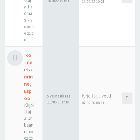
ttaj
161022 Luettu
11.02.22 10:21
a
Tu
oma
s
-
2
6.04.0
6 21:0
0
Ko
me
eta
nrin
ne,
Esp
Kirjoittaja
vetti
5 Vastaukset
oo
11703 Luettu
07.02.20 08:11
Kirjoi
ttaj
a
Ur
baan
i
-
04.
02.20