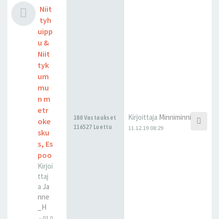
Niit
tyh
uipp
u &
Niit
tyk
um
mu
n m
etr
Kirjoittaja
Minniminni
180 Vastaukset
oke
116527 Luettu
11.12.19 08:29
sku
s, Es
poo
Kirjoi
ttaj
a
Ja
nne
_H
-
03.0