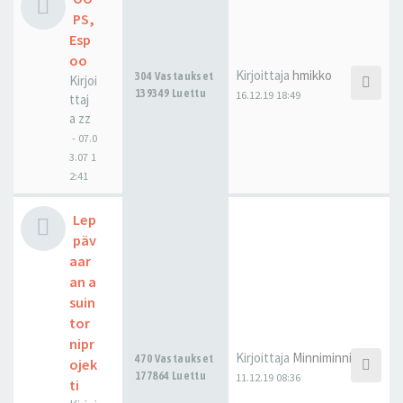
PS,
Esp
oo
Kirjoittaja
hmikko
304 Vastaukset
Kirjoi
139349 Luettu
16.12.19 18:49
ttaj
a
zz
-
07.0
3.07 1
2:41
Lep
päv
aar
an a
suin
tor
nipr
Kirjoittaja
Minniminni
470 Vastaukset
ojek
177864 Luettu
11.12.19 08:36
ti