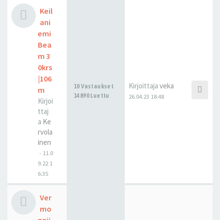
Keil
ani
emi
Bea
m 3
0krs
|106
Kirjoittaja
veka
10 Vastaukset
m
14890 Luettu
26.04.23 18:48
Kirjoi
ttaj
a
Ke
rvola
inen
-
11.0
9.22 1
6:35
Ver
mo