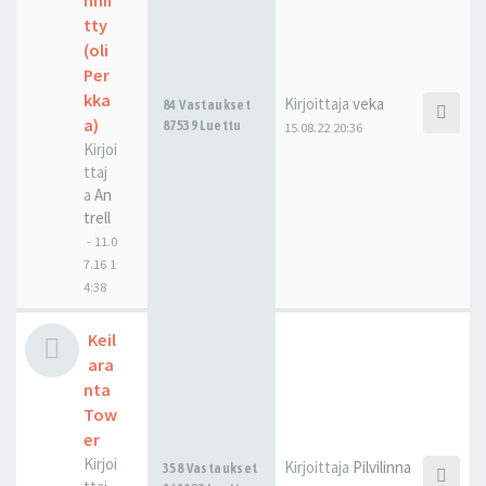
nnii
tty
(oli
Per
kka
Kirjoittaja
veka
84 Vastaukset
a)
87539 Luettu
15.08.22 20:36
Kirjoi
ttaj
a
An
trell
-
11.0
7.16 1
4:38
Keil
ara
nta
Tow
er
Kirjoi
Kirjoittaja
Pilvilinna
358 Vastaukset