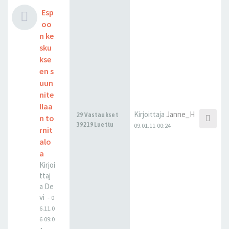
Esp
oo
n ke
sku
kse
en s
uun
nite
llaa
Kirjoittaja
Janne_H
29 Vastaukset
n to
39219 Luettu
09.01.11 00:24
rnit
alo
a
Kirjoi
ttaj
a
De
vi
-
0
6.11.0
6 09:0