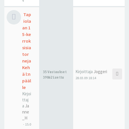
4
Tap
iola
an 1
5-ke
rrok
sisia
tor
neja
Keh
Kirjoittaja
Joggeri
35 Vastaukset
ä l:n
39862 Luettu
28.03.09 18:14
pääl
le
Kirjoi
ttaj
a
Ja
nne
_H
-
15.0