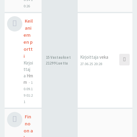
0:26
Keil
ani
em
en p
ortt
i
Kirjoittaja
veka
15 Vastaukset
Kirjoi
21299 Luettu
27.06.25 20:28
ttaj
a
Hm
m
-
1
0.09.1
9 01:2
1
Fin
no
on a