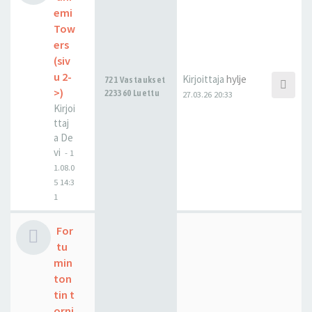
emi
Tow
ers
(siv
u 2-
Kirjoittaja
hylje
721 Vastaukset
>)
223360 Luettu
27.03.26 20:33
Kirjoi
ttaj
a
De
vi
-
1
1.08.0
5 14:3
1
For
tu
min
ton
tin t
orni