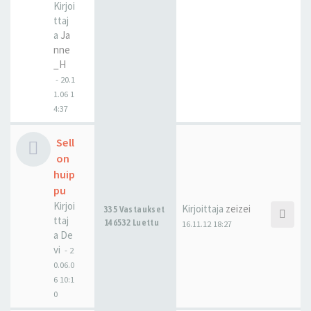
Kirjoi
ttaj
a
Ja
nne
_H
-
20.1
1.06 1
4:37
Sell
on
huip
pu
Kirjoi
Kirjoittaja
zeizei
335 Vastaukset
ttaj
146532 Luettu
16.11.12 18:27
a
De
vi
-
2
0.06.0
6 10:1
0