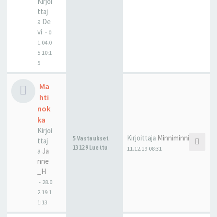
Kirjoi
ttaj
a
De
vi
-
0
1.04.0
5 10:1
5
Ma
hti
nok
ka
Kirjoi
Kirjoittaja
Minniminni
5 Vastaukset
ttaj
13129 Luettu
11.12.19 08:31
a
Ja
nne
_H
-
28.0
2.19 1
1:13