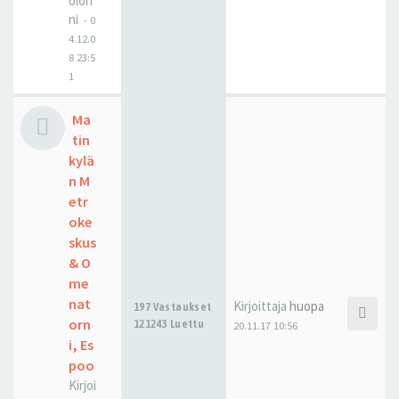
olon
ni
-
0
4.12.0
8 23:5
1
Ma
tin
kylä
n M
etr
oke
skus
& O
me
nat
Kirjoittaja
huopa
197 Vastaukset
orn
121243 Luettu
20.11.17 10:56
i, Es
poo
Kirjoi