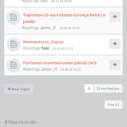
Kirjoittaja
Devi
-
06.11.06 09:04
Tapiolaan 15-kerroksisia torneja Kehä l:n
päälle
Kirjoittaja
Janne_H
-
15.06.08 14:03
Reimantorni, Espoo
Kirjoittaja
Toni
-
03.03.05 01:21
Fortumin avointen ovien päivät 24.9.
Kirjoittaja
Janne_H
-
24.09.06 16:21
32 viestiketjua
New Topic
Sivu
1
/
1
Palaa etusivulle