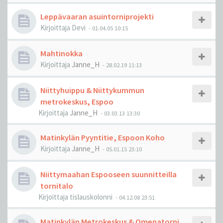
Leppävaaran asuintorniprojekti
Kirjoittaja
Devi
-
01.04.05 10:15
Mahtinokka
Kirjoittaja
Janne_H
-
28.02.19 11:13
Niittyhuippu & Niittykummun
metrokeskus, Espoo
Kirjoittaja
Janne_H
-
03.03.13 13:30
Matinkylän Pyyntitie, Espoon Koho
Kirjoittaja
Janne_H
-
05.01.15 23:10
Niittymaahan Espooseen suunnitteilla
tornitalo
Kirjoittaja
tislauskolonni
-
04.12.08 23:51
Matinkylän Metrokeskus & Omenatorni,