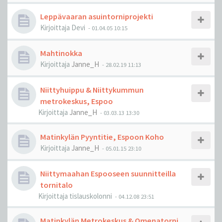
Leppävaaran asuintorniprojekti
Kirjoittaja
Devi
-
01.04.05 10:15
Mahtinokka
Kirjoittaja
Janne_H
-
28.02.19 11:13
Niittyhuippu & Niittykummun
metrokeskus, Espoo
Kirjoittaja
Janne_H
-
03.03.13 13:30
Matinkylän Pyyntitie, Espoon Koho
Kirjoittaja
Janne_H
-
05.01.15 23:10
Niittymaahan Espooseen suunnitteilla
tornitalo
Kirjoittaja
tislauskolonni
-
04.12.08 23:51
Matinkylän Metrokeskus & Omenatorni,