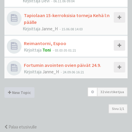
Kirjoittaja
Devi
-
06.11.06 09:04
Tapiolaan 15-kerroksisia torneja Kehä l:n
päälle
Kirjoittaja
Janne_H
-
15.06.08 14:03
Reimantorni, Espoo
Kirjoittaja
Toni
-
03.03.05 01:21
Fortumin avointen ovien päivät 24.9.
Kirjoittaja
Janne_H
-
24.09.06 16:21
32 viestiketjua
New Topic
Sivu
1
/
1
Palaa etusivulle