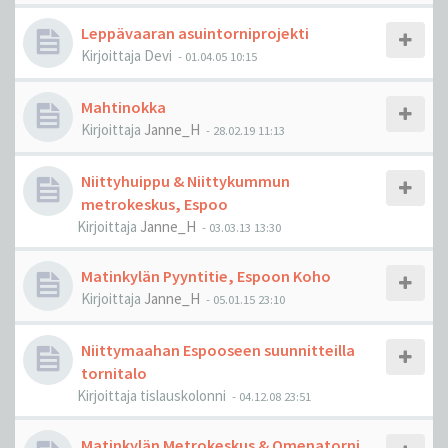
Leppävaaran asuintorniprojekti
Kirjoittaja
Devi
-
01.04.05 10:15
Mahtinokka
Kirjoittaja
Janne_H
-
28.02.19 11:13
Niittyhuippu & Niittykummun
metrokeskus, Espoo
Kirjoittaja
Janne_H
-
03.03.13 13:30
Matinkylän Pyyntitie, Espoon Koho
Kirjoittaja
Janne_H
-
05.01.15 23:10
Niittymaahan Espooseen suunnitteilla
tornitalo
Kirjoittaja
tislauskolonni
-
04.12.08 23:51
Matinkylän Metrokeskus & Omenatorni,