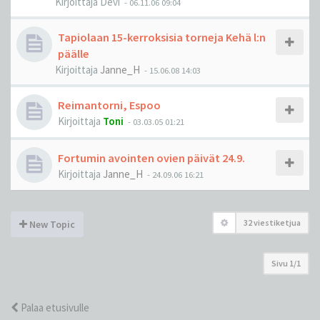
Kirjoittaja
Devi
-
06.11.06 09:04
Tapiolaan 15-kerroksisia torneja Kehä l:n
päälle
Kirjoittaja
Janne_H
-
15.06.08 14:03
Reimantorni, Espoo
Kirjoittaja
Toni
-
03.03.05 01:21
Fortumin avointen ovien päivät 24.9.
Kirjoittaja
Janne_H
-
24.09.06 16:21
32 viestiketjua
New Topic
Sivu
1
/
1
Palaa etusivulle