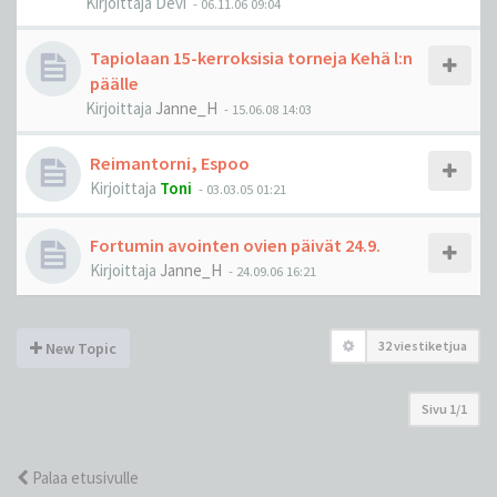
Kirjoittaja
Devi
-
06.11.06 09:04
Tapiolaan 15-kerroksisia torneja Kehä l:n
päälle
Kirjoittaja
Janne_H
-
15.06.08 14:03
Reimantorni, Espoo
Kirjoittaja
Toni
-
03.03.05 01:21
Fortumin avointen ovien päivät 24.9.
Kirjoittaja
Janne_H
-
24.09.06 16:21
32 viestiketjua
New Topic
Sivu
1
/
1
Palaa etusivulle