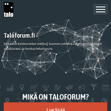
Toggle
Navigatio
Taloforum.fi
[urbaanin keskustelun mekka] Suomen johtava rakentamisaiheinen
valokuvaus- ja keskustelusivusto.
MIKÄ ON TALOFORUM?
Lue lisää