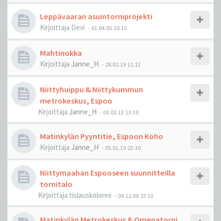
Leppävaaran asuintorniprojekti
Kirjoittaja
Devi
-
01.04.05 10:15
Mahtinokka
Kirjoittaja
Janne_H
-
28.02.19 11:13
Niittyhuippu & Niittykummun
metrokeskus, Espoo
Kirjoittaja
Janne_H
-
03.03.13 13:30
Matinkylän Pyyntitie, Espoon Koho
Kirjoittaja
Janne_H
-
05.01.15 23:10
Niittymaahan Espooseen suunnitteilla
tornitalo
Kirjoittaja
tislauskolonni
-
04.12.08 23:51
Matinkylän Metrokeskus & Omenatorni,