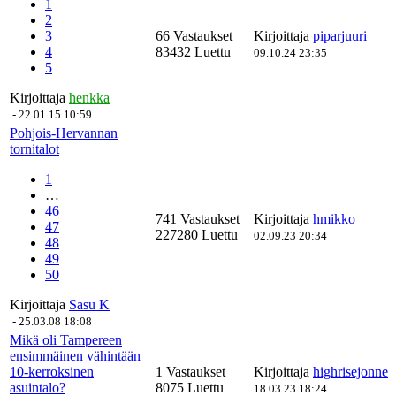
1
2
3
66 Vastaukset
Kirjoittaja
piparjuuri
4
83432 Luettu
09.10.24 23:35
5
Kirjoittaja
henkka
-
22.01.15 10:59
Pohjois-Hervannan
tornitalot
1
…
46
741 Vastaukset
Kirjoittaja
hmikko
47
227280 Luettu
02.09.23 20:34
48
49
50
Kirjoittaja
Sasu K
-
25.03.08 18:08
Mikä oli Tampereen
ensimmäinen vähintään
10-kerroksinen
1 Vastaukset
Kirjoittaja
highrisejonne
asuintalo?
8075 Luettu
18.03.23 18:24