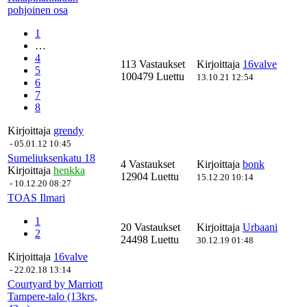
pohjoinen osa
1
…
4
113 Vastaukset
Kirjoittaja
16valve
5
100479 Luettu
13.10.21 12:54
6
7
8
Kirjoittaja
grendy
-
05.01.12 10:45
Sumeliuksenkatu 18
4 Vastaukset
Kirjoittaja
bonk
Kirjoittaja
henkka
12904 Luettu
15.12.20 10:14
-
10.12.20 08:27
TOAS Ilmari
1
20 Vastaukset
Kirjoittaja
Urbaani
2
24498 Luettu
30.12.19 01:48
Kirjoittaja
16valve
-
22.02.18 13:14
Courtyard by Marriott
Tampere-talo (13krs,