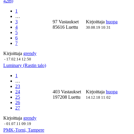
42m)
1
…
3
97 Vastaukset
Kirjoittaja
huopa
4
85616 Luettu
30.08.19 10:31
5
6
7
Kirjoittaja
grendy
-
17.02.14 12:50
Luminary (Rastin talo)
1
…
23
24
403 Vastaukset
Kirjoittaja
huopa
25
197208 Luettu
14.12.18 11:02
26
27
Kirjoittaja
grendy
-
01.07.11 09:19
PMK-Torni, Tampere