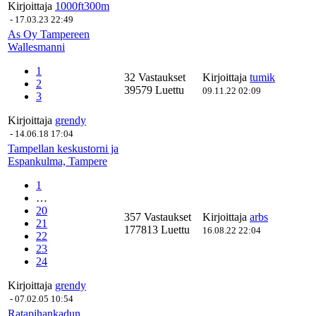
Kirjoittaja
1000ft300m
-
17.03.23 22:49
As Oy Tampereen
Wallesmanni
1
32 Vastaukset
Kirjoittaja
tumik
2
39579 Luettu
09.11.22 02:09
3
Kirjoittaja
grendy
-
14.06.18 17:04
Tampellan keskustorni ja
Espankulma, Tampere
1
…
20
357 Vastaukset
Kirjoittaja
arbs
21
177813 Luettu
16.08.22 22:04
22
23
24
Kirjoittaja
grendy
-
07.02.05 10:54
Ratapihankadun