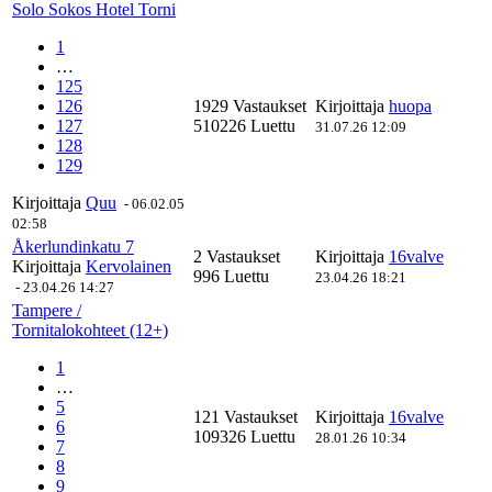
Solo Sokos Hotel Torni
1
…
125
126
1929 Vastaukset
Kirjoittaja
huopa
127
510226 Luettu
31.07.26 12:09
128
129
Kirjoittaja
Quu
-
06.02.05
02:58
Åkerlundinkatu 7
2 Vastaukset
Kirjoittaja
16valve
Kirjoittaja
Kervolainen
996 Luettu
23.04.26 18:21
-
23.04.26 14:27
Tampere /
Tornitalokohteet (12+)
1
…
5
121 Vastaukset
Kirjoittaja
16valve
6
109326 Luettu
28.01.26 10:34
7
8
9