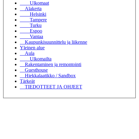
Ulkomaat
Alakerta
Helsinki
Tampere
Turku
Espoo
Vantaa
Kaupunkisuunnittelu ja liikenne
Yleinen alue
Aula
Ulkomailta
Rakentaminen ja remontointi
Guesthouse
Hiekkalaatikko / Sandbox
Tärkeät
TIEDOTTEET JA OHJEET