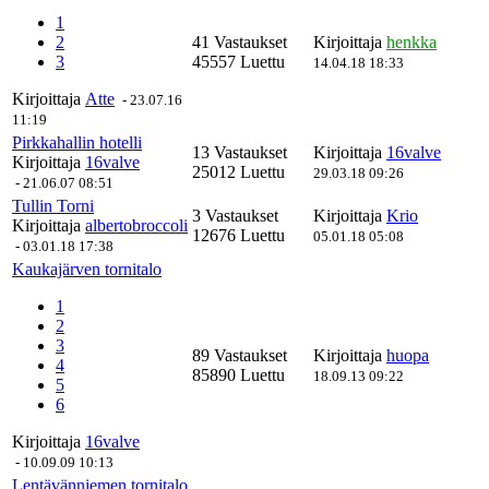
1
2
41 Vastaukset
Kirjoittaja
henkka
3
45557 Luettu
14.04.18 18:33
Kirjoittaja
Atte
-
23.07.16
11:19
Pirkkahallin hotelli
13 Vastaukset
Kirjoittaja
16valve
Kirjoittaja
16valve
25012 Luettu
29.03.18 09:26
-
21.06.07 08:51
Tullin Torni
3 Vastaukset
Kirjoittaja
Krio
Kirjoittaja
albertobroccoli
12676 Luettu
05.01.18 05:08
-
03.01.18 17:38
Kaukajärven tornitalo
1
2
3
89 Vastaukset
Kirjoittaja
huopa
4
85890 Luettu
18.09.13 09:22
5
6
Kirjoittaja
16valve
-
10.09.09 10:13
Lentävänniemen tornitalo