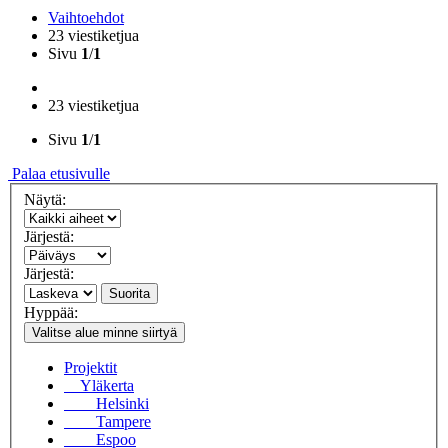
Vaihtoehdot
23 viestiketjua
Sivu
1
/
1
23 viestiketjua
Sivu
1
/
1
Palaa etusivulle
Näytä:
Järjestä:
Järjestä:
Suorita
Hyppää:
Valitse alue minne siirtyä
Projektit
Yläkerta
Helsinki
Tampere
Espoo