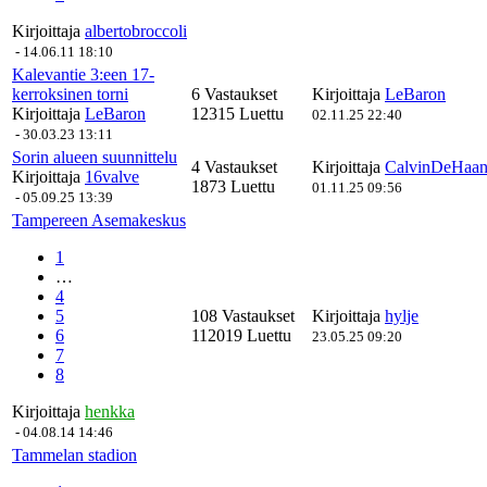
Kirjoittaja
albertobroccoli
-
14.06.11 18:10
Kalevantie 3:een 17-
kerroksinen torni
6 Vastaukset
Kirjoittaja
LeBaron
Kirjoittaja
LeBaron
12315 Luettu
02.11.25 22:40
-
30.03.23 13:11
Sorin alueen suunnittelu
4 Vastaukset
Kirjoittaja
CalvinDeHaa
Kirjoittaja
16valve
1873 Luettu
01.11.25 09:56
-
05.09.25 13:39
Tampereen Asemakeskus
1
…
4
5
108 Vastaukset
Kirjoittaja
hylje
6
112019 Luettu
23.05.25 09:20
7
8
Kirjoittaja
henkka
-
04.08.14 14:46
Tammelan stadion