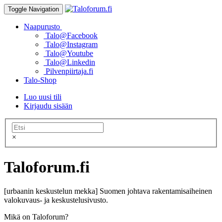
Toggle Navigation
Naapurusto
Talo@Facebook
Talo@Instagram
Talo@Youtube
Talo@Linkedin
Pilvenpiirtaja.fi
Talo-Shop
Luo uusi tili
Kirjaudu sisään
×
Taloforum.fi
[urbaanin keskustelun mekka] Suomen johtava rakentamisaiheinen
valokuvaus- ja keskustelusivusto.
Mikä on Taloforum?