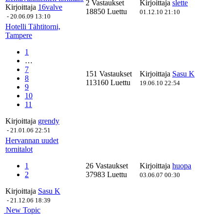
2 Vastaukset
Kirjoittaja
slette
Kirjoittaja
16valve
18850 Luettu
01.12.10 21:10
-
20.06.09 13:10
Hotelli Tähtitorni,
Tampere
1
…
7
151 Vastaukset
Kirjoittaja
Sasu K
8
113160 Luettu
19.06.10 22:54
9
10
11
Kirjoittaja
grendy
-
21.01.06 22:51
Hervannan uudet
tornitalot
1
26 Vastaukset
Kirjoittaja
huopa
2
37983 Luettu
03.06.07 00:30
Kirjoittaja
Sasu K
-
21.12.06 18:39
New Topic