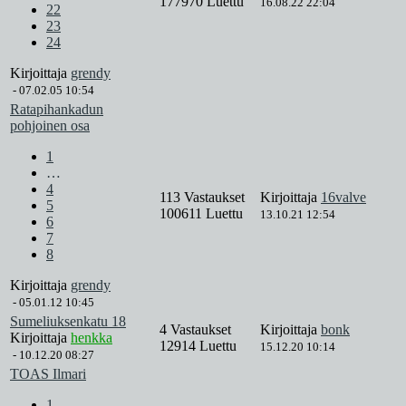
177970 Luettu
16.08.22 22:04
22
23
24
Kirjoittaja
grendy
-
07.02.05 10:54
Ratapihankadun
pohjoinen osa
1
…
4
113 Vastaukset
Kirjoittaja
16valve
5
100611 Luettu
13.10.21 12:54
6
7
8
Kirjoittaja
grendy
-
05.01.12 10:45
Sumeliuksenkatu 18
4 Vastaukset
Kirjoittaja
bonk
Kirjoittaja
henkka
12914 Luettu
15.12.20 10:14
-
10.12.20 08:27
TOAS Ilmari
1