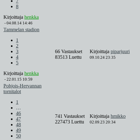
7
8
Kirjoittaja
henkka
-
04.08.14 14:46
Tammelan stadion
1
2
3
66 Vastaukset
Kirjoittaja
piparjuuri
4
83513 Luettu
09.10.24 23:35
5
Kirjoittaja
henkka
-
22.01.15 10:59
Pohjois-Hervannan
tornitalot
1
…
46
741 Vastaukset
Kirjoittaja
hmikko
47
227473 Luettu
02.09.23 20:34
48
49
50