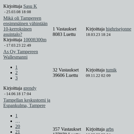
Kirjoittaja
Sasu K
-
25.03.08 18:08
Mikä oli Tampereen
ensimmäinen vähintään
10-kerroksinen
1 Vastaukset
Kirjoittaja
highrisejonne
asuintalo?
8083 Luettu
18.03.23 18:24
Kirjoittaja
1000ft300m
-
17.03.23 22:49
As Oy Tampereen
Wallesmanni
1
32 Vastaukset
Kirjoittaja
tumik
2
39606 Luettu
09.11.22 02:09
3
Kirjoittaja
grendy
-
14.06.18 17:04
Tampellan keskustorni ja
Espankulma, Tampere
1
…
20
357 Vastaukset
Kirjoittaja
arbs
21