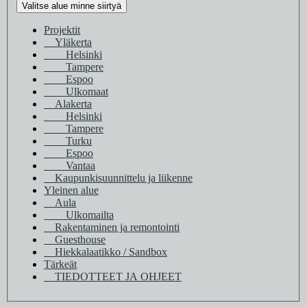
Valitse alue minne siirtyä
Projektit
Yläkerta
Helsinki
Tampere
Espoo
Ulkomaat
Alakerta
Helsinki
Tampere
Turku
Espoo
Vantaa
Kaupunkisuunnittelu ja liikenne
Yleinen alue
Aula
Ulkomailta
Rakentaminen ja remontointi
Guesthouse
Hiekkalaatikko / Sandbox
Tärkeät
TIEDOTTEET JA OHJEET