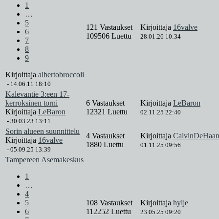
1
…
5
121 Vastaukset
Kirjoittaja
16valve
6
109506 Luettu
28.01.26 10:34
7
8
9
Kirjoittaja
albertobroccoli
-
14.06.11 18:10
Kalevantie 3:een 17-
kerroksinen torni
6 Vastaukset
Kirjoittaja
LeBaron
Kirjoittaja
LeBaron
12321 Luettu
02.11.25 22:40
-
30.03.23 13:11
Sorin alueen suunnittelu
4 Vastaukset
Kirjoittaja
CalvinDeHaa
Kirjoittaja
16valve
1880 Luettu
01.11.25 09:56
-
05.09.25 13:39
Tampereen Asemakeskus
1
…
4
5
108 Vastaukset
Kirjoittaja
hylje
6
112252 Luettu
23.05.25 09:20