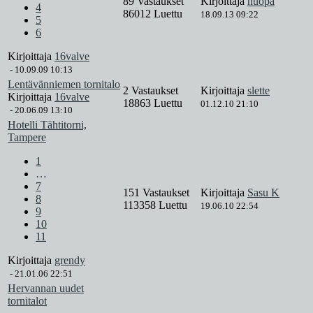
89 Vastaukset
Kirjoittaja
huopa
4
86012 Luettu
18.09.13 09:22
5
6
Kirjoittaja
16valve
-
10.09.09 10:13
Lentävänniemen tornitalo
2 Vastaukset
Kirjoittaja
slette
Kirjoittaja
16valve
18863 Luettu
01.12.10 21:10
-
20.06.09 13:10
Hotelli Tähtitorni,
Tampere
1
…
7
151 Vastaukset
Kirjoittaja
Sasu K
8
113358 Luettu
19.06.10 22:54
9
10
11
Kirjoittaja
grendy
-
21.01.06 22:51
Hervannan uudet
tornitalot