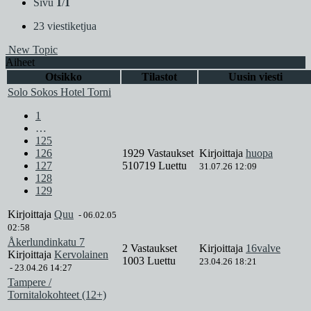
Sivu
1
/
1
23 viestiketjua
New Topic
Aiheet
Otsikko
Tilastot
Uusin viesti
Solo Sokos Hotel Torni
1
…
125
126
1929 Vastaukset
Kirjoittaja
huopa
127
510719 Luettu
31.07.26 12:09
128
129
Kirjoittaja
Quu
-
06.02.05
02:58
Åkerlundinkatu 7
2 Vastaukset
Kirjoittaja
16valve
Kirjoittaja
Kervolainen
1003 Luettu
23.04.26 18:21
-
23.04.26 14:27
Tampere /
Tornitalokohteet (12+)