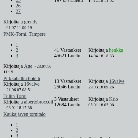
25
197434 Luettu
14.12.18 11:02
26
27
Kirjoittaja
grendy
-
01.07.11 09:19
PMK-Torni, Tampere
1
2
41 Vastaukset
Kirjoittaja
henkka
3
45621 Luettu
14.04.18 18:33
Kirjoittaja
Atte
-
23.07.16
11:19
Pirkkahallin hotelli
13 Vastaukset
Kirjoittaja
16valve
Kirjoittaja
16valve
25046 Luettu
29.03.18 09:26
-
21.06.07 08:51
Tullin Torni
3 Vastaukset
Kirjoittaja
Krio
Kirjoittaja
albertobroccoli
12684 Luettu
05.01.18 05:08
-
03.01.18 17:38
Kaukajärven tornitalo
1
2
3