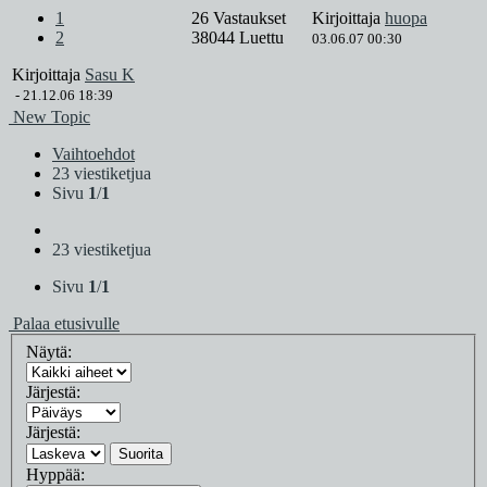
1
26 Vastaukset
Kirjoittaja
huopa
2
38044 Luettu
03.06.07 00:30
Kirjoittaja
Sasu K
-
21.12.06 18:39
New Topic
Vaihtoehdot
23 viestiketjua
Sivu
1
/
1
23 viestiketjua
Sivu
1
/
1
Palaa etusivulle
Näytä:
Järjestä:
Järjestä:
Suorita
Hyppää: