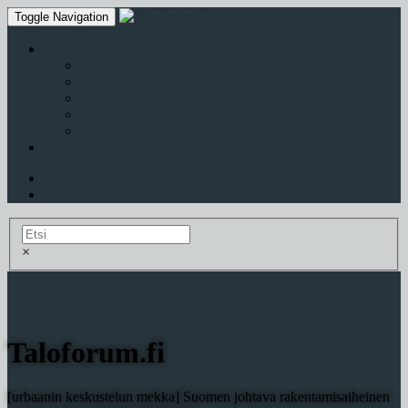
Toggle Navigation
Naapurusto
Talo@Facebook
Talo@Instagram
Talo@Youtube
Talo@Linkedin
Pilvenpiirtaja.fi
Talo-Shop
Luo uusi tili
Kirjaudu sisään
×
Taloforum.fi
[urbaanin keskustelun mekka] Suomen johtava rakentamisaiheinen