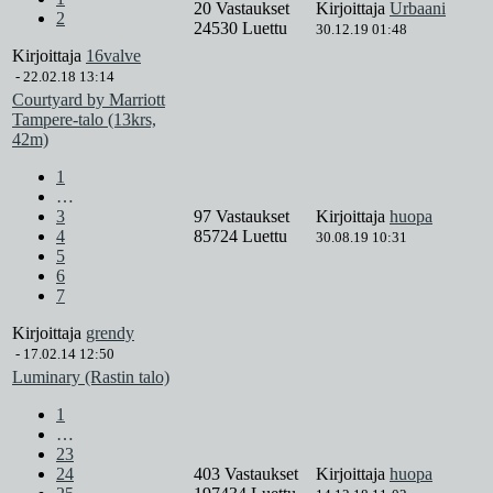
20 Vastaukset
Kirjoittaja
Urbaani
2
24530 Luettu
30.12.19 01:48
Kirjoittaja
16valve
-
22.02.18 13:14
Courtyard by Marriott
Tampere-talo (13krs,
42m)
1
…
3
97 Vastaukset
Kirjoittaja
huopa
4
85724 Luettu
30.08.19 10:31
5
6
7
Kirjoittaja
grendy
-
17.02.14 12:50
Luminary (Rastin talo)
1
…
23
24
403 Vastaukset
Kirjoittaja
huopa