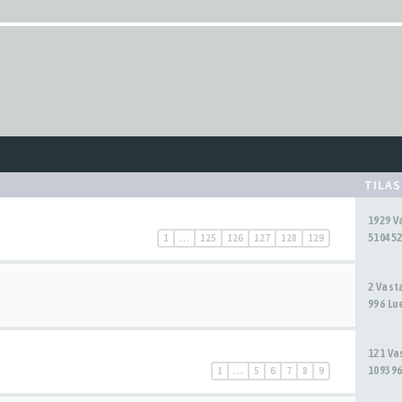
TILA
1929 
510452
1
…
125
126
127
128
129
2 Vas
996 Lu
121 V
109396
1
…
5
6
7
8
9