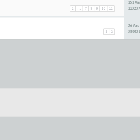
151 V
113237
1
…
7
8
9
10
11
26 Va
38003 
1
2