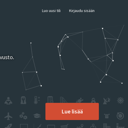
×
Luo uusi tili
Kirjaudu sisään
vusto.
Lue lisää