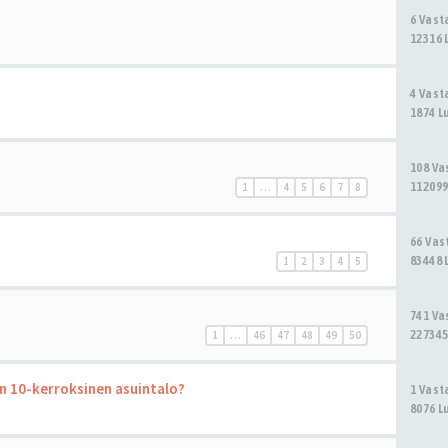
6 Vas
12316 
4 Vas
1874 L
108 V
112099
1
…
4
5
6
7
8
66 Va
83448 
1
2
3
4
5
741 V
227345
1
…
46
47
48
49
50
n 10-kerroksinen asuintalo?
1 Vas
8076 L