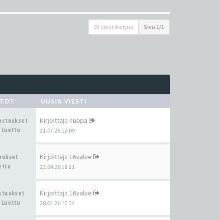
23 viestiketjua
Sivu
1
/
1
STOT
UUSIN VIESTI
Kirjoittaja
huopa
Vastaukset
 Luettu
31.07.26 12:09
Kirjoittaja
16valve
taukset
ettu
23.04.26 18:21
Kirjoittaja
16valve
astaukset
 Luettu
28.01.26 10:34