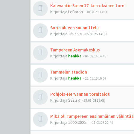
Kalevantie 3:een 17-kerroksinen torni
Kirjoittaja
LeBaron
-
30.03.23 13:11
Sorin alueen suunnittelu
Kirjoittaja
16valve
-
05.09.25 13:39
Tampereen Asemakeskus
Kirjoittaja
henkka
-
04.08.14 14:46
Tammelan stadion
Kirjoittaja
henkka
-
22.01.15 10:59
Pohjois-Hervannan tornitalot
Kirjoittaja
Sasu K
-
25.03.08 18:08
Mikä oli Tampereen ensimmäinen vähintää
Kirjoittaja
1000ft300m
-
17.03.23 22:49