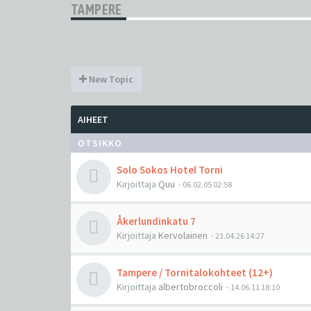
TAMPERE
New Topic
AIHEET
OTSIKKO
Solo Sokos Hotel Torni
Kirjoittaja
Quu
-
06.02.05 02:58
Åkerlundinkatu 7
Kirjoittaja
Kervolainen
-
23.04.26 14:27
Tampere / Tornitalokohteet (12+)
Kirjoittaja
albertobroccoli
-
14.06.11 18:10