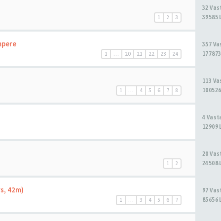
32 Va
39585 
1
2
3
mpere
357 V
177873
1
…
20
21
22
23
24
113 V
100526
1
…
4
5
6
7
8
4 Vas
12909 
20 Va
24508 
1
2
s, 42m)
97 Va
85656 
1
…
3
4
5
6
7