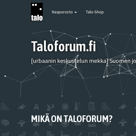
Naapurusto
Talo-Shop
Taloforum.fi
[urbaanin keskustelun mekka] Suomen joh
MIKÄ ON TALOFORUM?