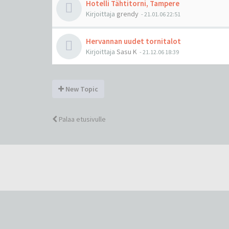
Hotelli Tähtitorni, Tampere
Kirjoittaja
grendy
-
21.01.06 22:51
Hervannan uudet tornitalot
Kirjoittaja
Sasu K
-
21.12.06 18:39
New Topic
Palaa etusivulle