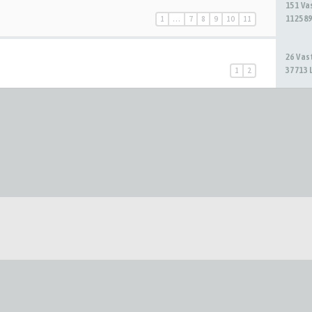
151 V
112589
1
…
7
8
9
10
11
26 Va
37713 
1
2