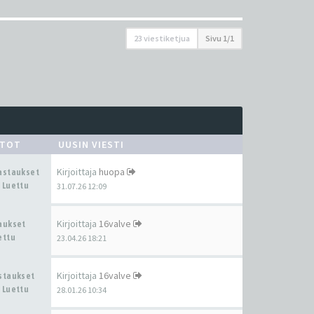
23 viestiketjua
Sivu
1
/
1
STOT
UUSIN VIESTI
Kirjoittaja
huopa
Vastaukset
 Luettu
31.07.26 12:09
Kirjoittaja
16valve
taukset
ettu
23.04.26 18:21
Kirjoittaja
16valve
astaukset
 Luettu
28.01.26 10:34