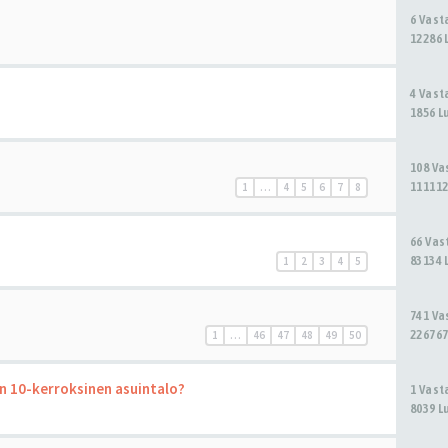
6 Vas
12286 
4 Vas
1856 L
108 V
111112
1
…
4
5
6
7
8
66 Va
83134 
1
2
3
4
5
741 V
226767
1
…
46
47
48
49
50
n 10-kerroksinen asuintalo?
1 Vas
8039 L