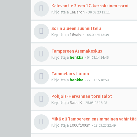
Kalevantie 3:een 17-kerroksinen torni
Kirjoittaja
LeBaron
-
30.03.23 13:11
Sorin alueen suunnittelu
Kirjoittaja
16valve
-
05.09.25 13:39
Tampereen Asemakeskus
Kirjoittaja
henkka
-
04.08.14 14:46
Tammelan stadion
Kirjoittaja
henkka
-
22.01.15 10:59
Pohjois-Hervannan tornitalot
Kirjoittaja
Sasu K
-
25.03.08 18:08
Mikä oli Tampereen ensimmäinen vähintää
Kirjoittaja
1000ft300m
-
17.03.23 22:49