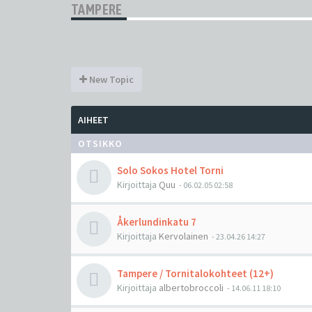
TAMPERE
New Topic
AIHEET
OTSIKKO
Solo Sokos Hotel Torni
Kirjoittaja
Quu
-
06.02.05 02:58
Åkerlundinkatu 7
Kirjoittaja
Kervolainen
-
23.04.26 14:27
Tampere / Tornitalokohteet (12+)
Kirjoittaja
albertobroccoli
-
14.06.11 18:10