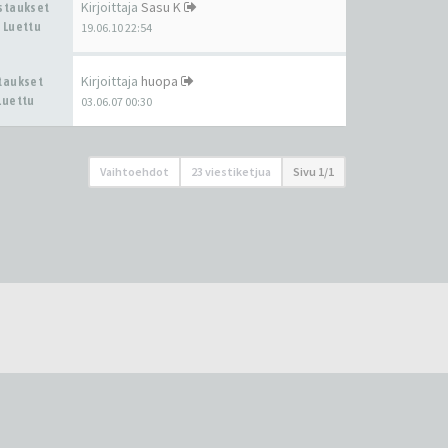
Kirjoittaja
Sasu K
astaukset
 Luettu
19.06.10 22:54
Kirjoittaja
huopa
staukset
Luettu
03.06.07 00:30
Vaihtoehdot
23 viestiketjua
Sivu
1
/
1