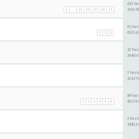
403 V
196374
1
…
23
24
25
26
27
41 Va
45336 
1
2
3
13 Va
24865 
3 Vas
12617 
89 Va
85374 
1
2
3
4
5
6
2 Vas
18811 