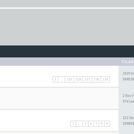
TILA
1929 
508524
1
…
125
126
127
128
129
2 Vas
976 Lu
121 V
108801
1
…
5
6
7
8
9