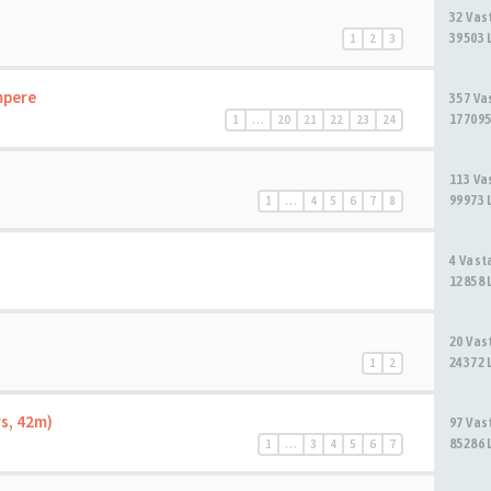
32 Va
39503 
1
2
3
mpere
357 V
177095
1
…
20
21
22
23
24
113 V
99973 
1
…
4
5
6
7
8
4 Vas
12858 
20 Va
24372 
1
2
s, 42m)
97 Va
85286 
1
…
3
4
5
6
7