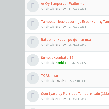
As Oy Tampereen Wallesmanni
Kirjoittaja
grendy
-
14.06.18 17:04
Tampellan keskustorni ja Espankulma, Ta
Kirjoittaja
grendy
-
07.02.05 10:54
Ratapihankadun pohjoinen osa
Kirjoittaja
grendy
-
05.01.12 10:45
Sumeliuksenkatu 18
Kirjoittaja
henkka
-
10.12.20 08:27
TOAS Ilmari
Kirjoittaja
16valve
-
22.02.18 13:14
Courtyard by Marriott Tampere-talo (13kr
Kirjoittaja
grendy
-
17.02.14 12:50