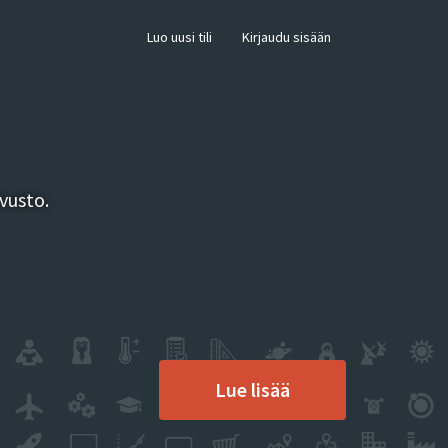
×
Luo uusi tili
Kirjaudu sisään
vusto.
Lue lisää