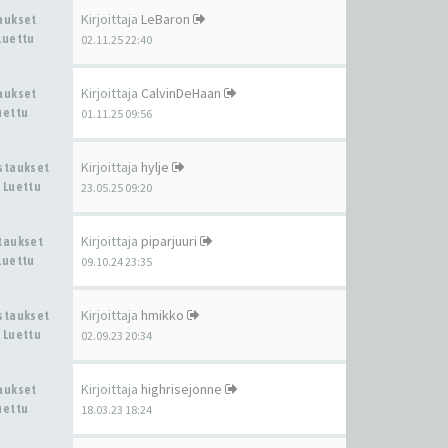
Kirjoittaja
LeBaron
taukset
Luettu
02.11.25 22:40
Kirjoittaja
CalvinDeHaan
taukset
uettu
01.11.25 09:56
Kirjoittaja
hylje
astaukset
 Luettu
23.05.25 09:20
Kirjoittaja
piparjuuri
staukset
Luettu
09.10.24 23:35
Kirjoittaja
hmikko
astaukset
 Luettu
02.09.23 20:34
Kirjoittaja
highrisejonne
taukset
uettu
18.03.23 18:24