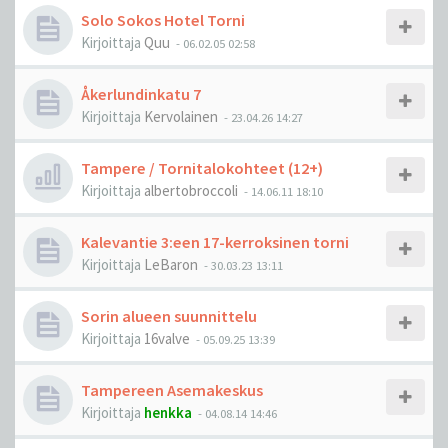
Solo Sokos Hotel Torni
Kirjoittaja
Quu
-
06.02.05 02:58
Åkerlundinkatu 7
Kirjoittaja
Kervolainen
-
23.04.26 14:27
Tampere / Tornitalokohteet (12+)
Kirjoittaja
albertobroccoli
-
14.06.11 18:10
Kalevantie 3:een 17-kerroksinen torni
Kirjoittaja
LeBaron
-
30.03.23 13:11
Sorin alueen suunnittelu
Kirjoittaja
16valve
-
05.09.25 13:39
Tampereen Asemakeskus
Kirjoittaja
henkka
-
04.08.14 14:46