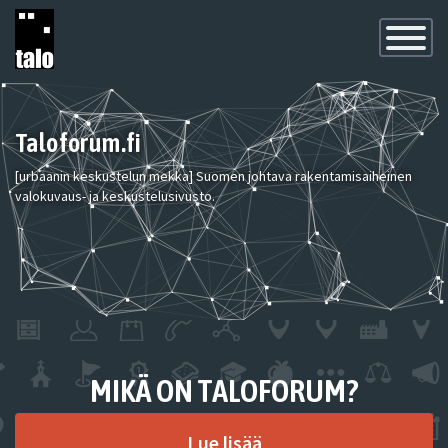
Toggle
Navigatio
Taloforum.fi
[urbaanin keskustelun mekka] Suomen johtava rakentamisaiheinen
valokuvaus- ja keskustelusivusto.
MIKÄ ON TALOFORUM?
Lue lisää