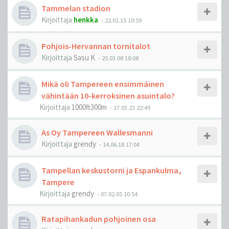
Tammelan stadion
Kirjoittaja
henkka
-
22.01.15 10:59
Pohjois-Hervannan tornitalot
Kirjoittaja
Sasu K
-
25.03.08 18:08
Mikä oli Tampereen ensimmäinen
vähintään 10-kerroksinen asuintalo?
Kirjoittaja
1000ft300m
-
17.03.23 22:49
As Oy Tampereen Wallesmanni
Kirjoittaja
grendy
-
14.06.18 17:04
Tampellan keskustorni ja Espankulma,
Tampere
Kirjoittaja
grendy
-
07.02.05 10:54
Ratapihankadun pohjoinen osa