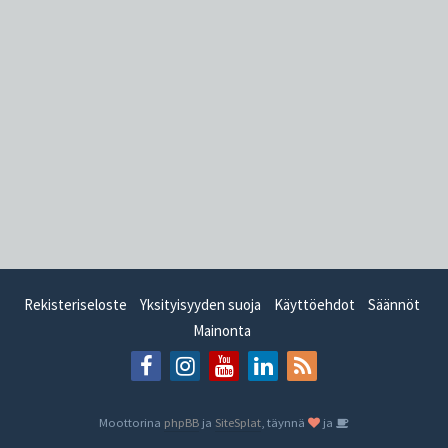
Rekisteriseloste
Yksityisyyden suoja
Käyttöehdot
Säännöt
Mainonta
Moottorina
phpBB
ja
SiteSplat
, täynnä
ja