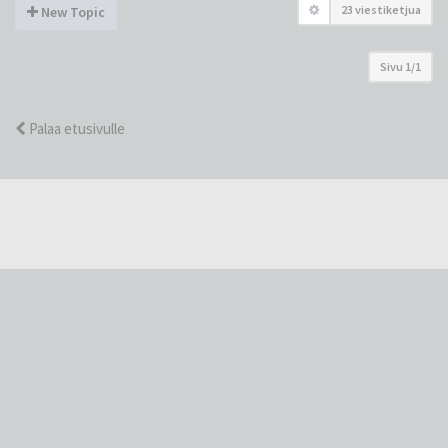
23 viestiketjua
New Topic
Sivu
1
/
1
Palaa etusivulle