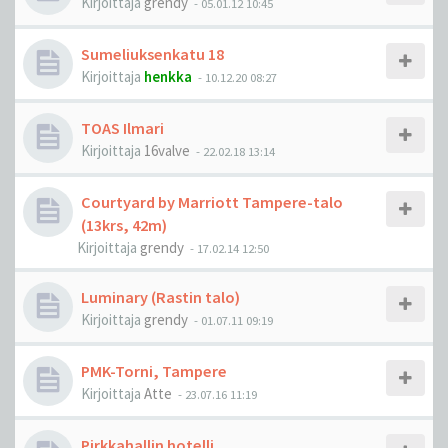
Kirjoittaja
grendy
-
05.01.12 10:45
Sumeliuksenkatu 18
Kirjoittaja
henkka
-
10.12.20 08:27
TOAS Ilmari
Kirjoittaja
16valve
-
22.02.18 13:14
Courtyard by Marriott Tampere-talo
(13krs, 42m)
Kirjoittaja
grendy
-
17.02.14 12:50
Luminary (Rastin talo)
Kirjoittaja
grendy
-
01.07.11 09:19
PMK-Torni, Tampere
Kirjoittaja
Atte
-
23.07.16 11:19
Pirkkahallin hotelli