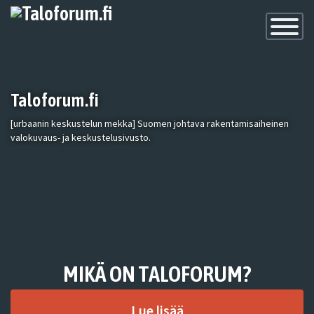
Toggle
Navigatio
Taloforum.fi
[urbaanin keskustelun mekka] Suomen johtava rakentamisaiheinen
valokuvaus- ja keskustelusivusto.
MIKÄ ON TALOFORUM?
Lue lisää