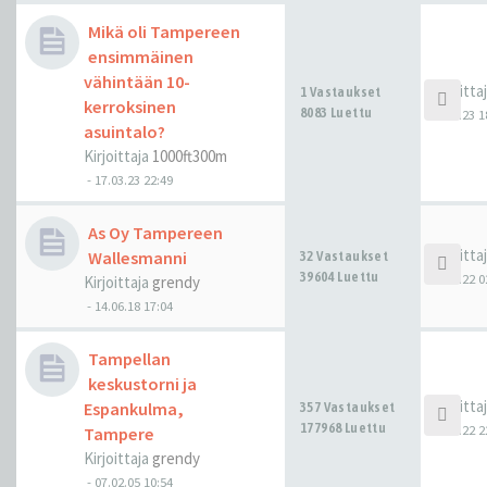
Mikä oli Tampereen
ensimmäinen
vähintään 10-
Kirjoitta
1 Vastaukset
kerroksinen
8083 Luettu
18.03.23 1
asuintalo?
Kirjoittaja
1000ft300m
-
17.03.23 22:49
As Oy Tampereen
Kirjoitta
Wallesmanni
32 Vastaukset
39604 Luettu
09.11.22 0
Kirjoittaja
grendy
-
14.06.18 17:04
Tampellan
keskustorni ja
Kirjoitta
Espankulma,
357 Vastaukset
177968 Luettu
16.08.22 2
Tampere
Kirjoittaja
grendy
-
07.02.05 10:54