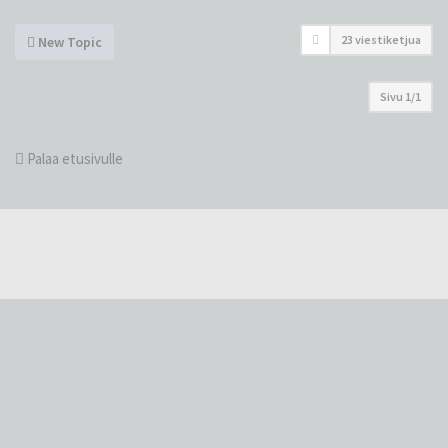
23 viestiketjua
New Topic
Sivu
1
/
1
Palaa etusivulle