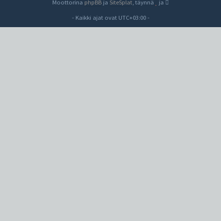
Moottorina
phpBB
ja
SiteSplat
, täynnä
ja
- Kaikki ajat ovat
UTC+03:00
-