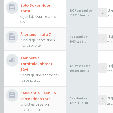
Solo Sokos Hotel
Kirjoitta
Torni
1929 Vastaukset
510710 Luettu
31.07.26 1
Kirjoittaja
Quu
-
06.02.05
02:58
Åkerlundinkatu 7
Kirjoitta
2 Vastaukset
Kirjoittaja
Kervolainen
1003 Luettu
23.04.26 1
-
23.04.26 14:27
Tampere /
Tornitalokohteet
Kirjoitta
121 Vastaukset
(12+)
109503 Luettu
28.01.26 1
Kirjoittaja
albertobroccoli
-
14.06.11 18:10
Kalevantie 3:een 17-
Kirjoitta
kerroksinen torni
6 Vastaukset
12321 Luettu
02.11.25 2
Kirjoittaja
LeBaron
-
30.03.23 13:11