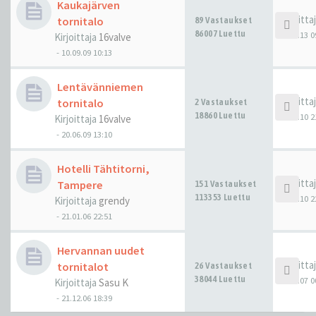
Kaukajärven
Kirjoitta
tornitalo
89 Vastaukset
86007 Luettu
18.09.13 0
Kirjoittaja
16valve
-
10.09.09 10:13
Lentävänniemen
Kirjoitta
tornitalo
2 Vastaukset
18860 Luettu
01.12.10 2
Kirjoittaja
16valve
-
20.06.09 13:10
Hotelli Tähtitorni,
Kirjoitta
Tampere
151 Vastaukset
113353 Luettu
19.06.10 2
Kirjoittaja
grendy
-
21.01.06 22:51
Hervannan uudet
Kirjoitta
tornitalot
26 Vastaukset
38044 Luettu
03.06.07 0
Kirjoittaja
Sasu K
-
21.12.06 18:39