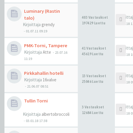
Luminary (Rastin
Kirjoitta
talo)
403 Vastaukset
197429 Luettu
14.12.18 1
Kirjoittaja
grendy
-
01.07.11 09:19
PMK-Torni, Tampere
Kirjoitta
41 Vastaukset
Kirjoittaja
Atte
-
23.07.16
45619 Luettu
14.04.18 1
11:19
Pirkkahallin hotelli
Kirjoitta
13 Vastaukset
Kirjoittaja
16valve
25046 Luettu
29.03.18 0
-
21.06.07 08:51
Tullin Torni
Kirjoitta
3 Vastaukset
12684 Luettu
05.01.18 0
Kirjoittaja
albertobroccoli
-
03.01.18 17:38