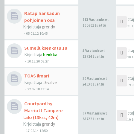
Ratapihankadun
Kirjoitta
pohjoinen osa
113 Vastaukset
100601 Luettu
13.10.21 1
Kirjoittaja
grendy
-
05.01.12 10:45
Sumeliuksenkatu 18
Kirjoitta
4 Vastaukset
Kirjoittaja
henkka
12914 Luettu
15.12.20 1
-
10.12.20 08:27
TOAS Ilmari
Kirjoitta
20 Vastaukset
Kirjoittaja
16valve
24530 Luettu
30.12.19 0
-
22.02.18 13:14
Courtyard by
Marriott Tampere-
Kirjoitta
97 Vastaukset
talo (13krs, 42m)
85722 Luettu
30.08.19 1
Kirjoittaja
grendy
-
17.02.14 12:50