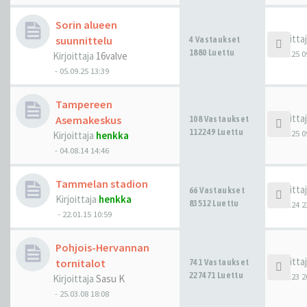
Sorin alueen
Kirjoitta
suunnittelu
4 Vastaukset
1880 Luettu
01.11.25 0
Kirjoittaja
16valve
-
05.09.25 13:39
Tampereen
Kirjoitta
Asemakeskus
108 Vastaukset
112249 Luettu
23.05.25 0
Kirjoittaja
henkka
-
04.08.14 14:46
Tammelan stadion
Kirjoitta
66 Vastaukset
Kirjoittaja
henkka
83512 Luettu
09.10.24 2
-
22.01.15 10:59
Pohjois-Hervannan
Kirjoitta
tornitalot
741 Vastaukset
227471 Luettu
02.09.23 2
Kirjoittaja
Sasu K
-
25.03.08 18:08