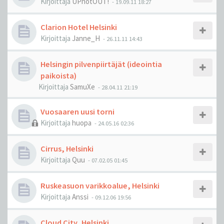
Kirjoittaja
UPnotOUT!
-
19.09.11 18:27
Clarion Hotel Helsinki
Kirjoittaja
Janne_H
-
26.11.11 14:43
Helsingin pilvenpiirtäjät (ideointia
paikoista)
Kirjoittaja
SamuXe
-
28.04.11 21:19
Vuosaaren uusi torni
Kirjoittaja
huopa
-
24.05.16 02:36
Cirrus, Helsinki
Kirjoittaja
Quu
-
07.02.05 01:45
Ruskeasuon varikkoalue, Helsinki
Kirjoittaja
Anssi
-
09.12.06 19:56
Cloud City, Helsinki