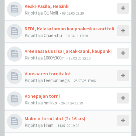
Keski-Pasila, Helsinki
Kirjoittaja
OlliMolli
-
08.02.05 23:29
REDI, Kalasataman kauppakeskuskortteli
Kirjoittaja
Chae-chu
-
18.03.11 16:20
Areenassa uusi sarja Rakkaani, kaupunki
Kirjoittaja
1000ft300m
-
12.02.26 22:10
Vuosaaren tornitalot
Kirjoittaja
teemunmegis
-
25.07.23 17:06
Konepajan torni
Kirjoittaja
hmikko
-
26.07.24 13:29
Malmin tornitalot (2x 16 krs)
Kirjoittaja
Hmm
-
14.07.20 19:04