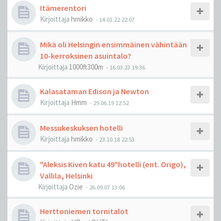
Itämerentori
Kirjoittaja
hmikko
-
14.01.22 22:07
Mikä oli Helsingin ensimmäinen vähintään
10-kerroksinen asuintalo?
Kirjoittaja
1000ft300m
-
16.03.23 19:36
Kalasataman Edison ja Newton
Kirjoittaja
Hmm
-
29.06.19 12:52
Messukeskuksen hotelli
Kirjoittaja
hmikko
-
23.10.18 22:53
"Aleksis Kiven katu 49"hotelli (ent. Origo),
Vallila, Helsinki
Kirjoittaja
Ozie
-
26.09.07 13:06
Herttoniemen tornitalot