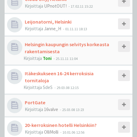
Kirjoittaja
UPnotOUT!
-
17.02.11 15:22
Leijonatorni, Helsinki
Kirjoittaja
Janne_H
-
01.11.11 18:13
Helsingin kaupungin selvitys korkeasta
rakentamisesta
Kirjoittaja
Toni
-
25.11.11 11:04
Itäkeskukseen 16-24 kerroksisia
tornitaloja
Kirjoittaja
SdeS
-
29.03.08 12:15
PortGate
Kirjoittaja
16valve
-
25.03.08 13:23
20-kerroksinen hotelli Helsinkiin?
Kirjoittaja
OlliMolli
-
10.01.06 12:56