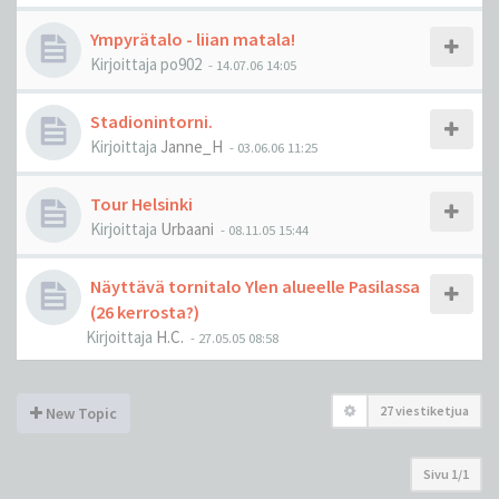
Ympyrätalo - liian matala!
Kirjoittaja
po902
-
14.07.06 14:05
Stadionintorni.
Kirjoittaja
Janne_H
-
03.06.06 11:25
Tour Helsinki
Kirjoittaja
Urbaani
-
08.11.05 15:44
Näyttävä tornitalo Ylen alueelle Pasilassa
(26 kerrosta?)
Kirjoittaja
H.C.
-
27.05.05 08:58
27 viestiketjua
New Topic
Sivu
1
/
1