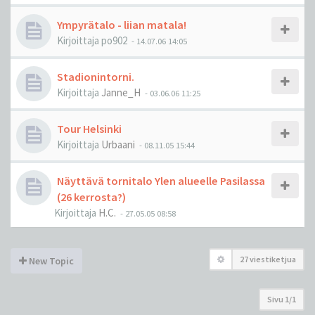
Ympyrätalo - liian matala!
Kirjoittaja
po902
-
14.07.06 14:05
Stadionintorni.
Kirjoittaja
Janne_H
-
03.06.06 11:25
Tour Helsinki
Kirjoittaja
Urbaani
-
08.11.05 15:44
Näyttävä tornitalo Ylen alueelle Pasilassa
(26 kerrosta?)
Kirjoittaja
H.C.
-
27.05.05 08:58
27 viestiketjua
New Topic
Sivu
1
/
1