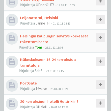
Kirjoittaja
UPnotOUT!
-
17.02.11 15:22
Leijonatorni, Helsinki
Kirjoittaja
Janne_H
-
01.11.11 18:13
Helsingin kaupungin selvitys korkeasta
rakentamisesta
Kirjoittaja
Toni
-
25.11.11 11:04
Itäkeskukseen 16-24 kerroksisia
tornitaloja
Kirjoittaja
SdeS
-
29.03.08 12:15
PortGate
Kirjoittaja
16valve
-
25.03.08 13:23
20-kerroksinen hotelli Helsinkiin?
Kirjoittaja
OlliMolli
-
10.01.06 12:56