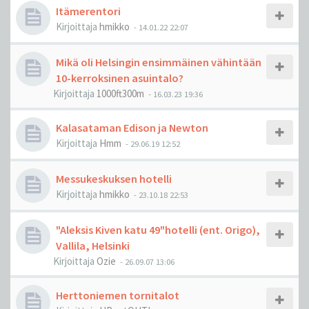
Itämerentori
Kirjoittaja
hmikko
-
14.01.22 22:07
Mikä oli Helsingin ensimmäinen vähintään
10-kerroksinen asuintalo?
Kirjoittaja
1000ft300m
-
16.03.23 19:36
Kalasataman Edison ja Newton
Kirjoittaja
Hmm
-
29.06.19 12:52
Messukeskuksen hotelli
Kirjoittaja
hmikko
-
23.10.18 22:53
"Aleksis Kiven katu 49"hotelli (ent. Origo),
Vallila, Helsinki
Kirjoittaja
Ozie
-
26.09.07 13:06
Herttoniemen tornitalot