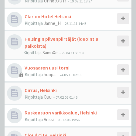
Kirjoittaja
UPnotOUT!
-
19.09.11 18:27
Clarion Hotel Helsinki
Kirjoittaja
Janne_H
-
26.11.11 14:43
Helsingin pilvenpiirtäjät (ideointia
paikoista)
Kirjoittaja
SamuXe
-
28.04.11 21:19
Vuosaaren uusi torni
Kirjoittaja
huopa
-
24.05.16 02:36
Cirrus, Helsinki
Kirjoittaja
Quu
-
07.02.05 01:45
Ruskeasuon varikkoalue, Helsinki
Kirjoittaja
Anssi
-
09.12.06 19:56
Cloud City, Helsinki