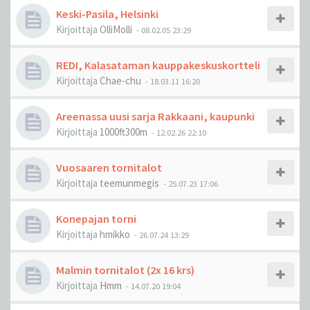
Keski-Pasila, Helsinki
Kirjoittaja
OlliMolli
-
08.02.05 23:29
REDI, Kalasataman kauppakeskuskortteli
Kirjoittaja
Chae-chu
-
18.03.11 16:20
Areenassa uusi sarja Rakkaani, kaupunki
Kirjoittaja
1000ft300m
-
12.02.26 22:10
Vuosaaren tornitalot
Kirjoittaja
teemunmegis
-
25.07.23 17:06
Konepajan torni
Kirjoittaja
hmikko
-
26.07.24 13:29
Malmin tornitalot (2x 16 krs)
Kirjoittaja
Hmm
-
14.07.20 19:04