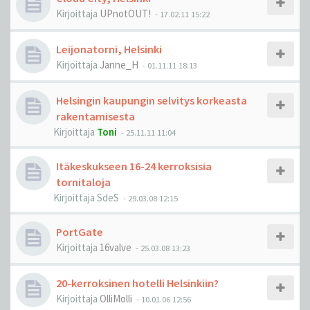
Kirjoittaja
UPnotOUT!
-
17.02.11 15:22
Leijonatorni, Helsinki
Kirjoittaja
Janne_H
-
01.11.11 18:13
Helsingin kaupungin selvitys korkeasta
rakentamisesta
Kirjoittaja
Toni
-
25.11.11 11:04
Itäkeskukseen 16-24 kerroksisia
tornitaloja
Kirjoittaja
SdeS
-
29.03.08 12:15
PortGate
Kirjoittaja
16valve
-
25.03.08 13:23
20-kerroksinen hotelli Helsinkiin?
Kirjoittaja
OlliMolli
-
10.01.06 12:56