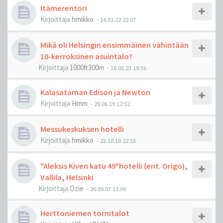
Itämerentori
Kirjoittaja
hmikko
-
14.01.22 22:07
Mikä oli Helsingin ensimmäinen vähintään
10-kerroksinen asuintalo?
Kirjoittaja
1000ft300m
-
16.03.23 19:36
Kalasataman Edison ja Newton
Kirjoittaja
Hmm
-
29.06.19 12:52
Messukeskuksen hotelli
Kirjoittaja
hmikko
-
23.10.18 22:53
"Aleksis Kiven katu 49"hotelli (ent. Origo),
Vallila, Helsinki
Kirjoittaja
Ozie
-
26.09.07 13:06
Herttoniemen tornitalot