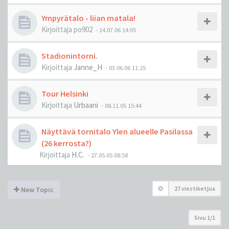
Ympyrätalo - liian matala!
Kirjoittaja
po902
-
14.07.06 14:05
Stadionintorni.
Kirjoittaja
Janne_H
-
03.06.06 11:25
Tour Helsinki
Kirjoittaja
Urbaani
-
08.11.05 15:44
Näyttävä tornitalo Ylen alueelle Pasilassa
(26 kerrosta?)
Kirjoittaja
H.C.
-
27.05.05 08:58
27 viestiketjua
New Topic
Sivu
1
/
1