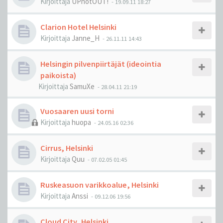
Kirjoittaja
UPnotOUT!
-
19.09.11 18:27
Clarion Hotel Helsinki
Kirjoittaja
Janne_H
-
26.11.11 14:43
Helsingin pilvenpiirtäjät (ideointia
paikoista)
Kirjoittaja
SamuXe
-
28.04.11 21:19
Vuosaaren uusi torni
Kirjoittaja
huopa
-
24.05.16 02:36
Cirrus, Helsinki
Kirjoittaja
Quu
-
07.02.05 01:45
Ruskeasuon varikkoalue, Helsinki
Kirjoittaja
Anssi
-
09.12.06 19:56
Cloud City, Helsinki