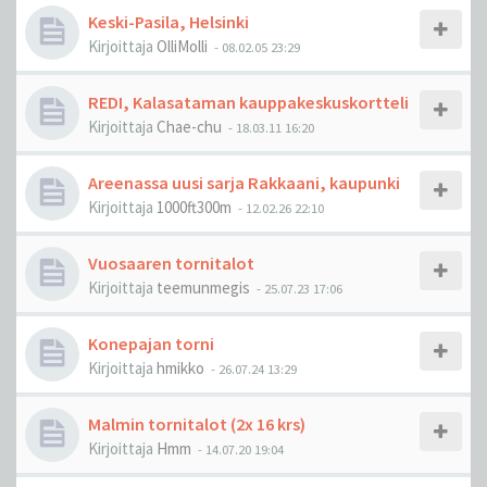
Keski-Pasila, Helsinki
Kirjoittaja
OlliMolli
-
08.02.05 23:29
REDI, Kalasataman kauppakeskuskortteli
Kirjoittaja
Chae-chu
-
18.03.11 16:20
Areenassa uusi sarja Rakkaani, kaupunki
Kirjoittaja
1000ft300m
-
12.02.26 22:10
Vuosaaren tornitalot
Kirjoittaja
teemunmegis
-
25.07.23 17:06
Konepajan torni
Kirjoittaja
hmikko
-
26.07.24 13:29
Malmin tornitalot (2x 16 krs)
Kirjoittaja
Hmm
-
14.07.20 19:04