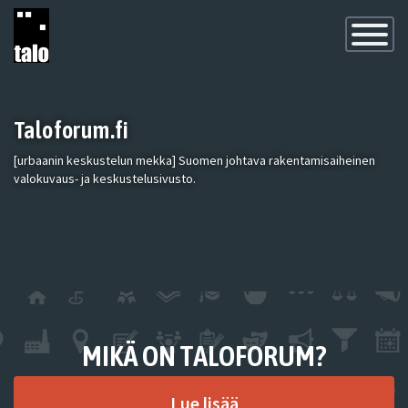
Toggle
Navigatio
Taloforum.fi
[urbaanin keskustelun mekka] Suomen johtava rakentamisaiheinen
valokuvaus- ja keskustelusivusto.
MIKÄ ON TALOFORUM?
Lue lisää