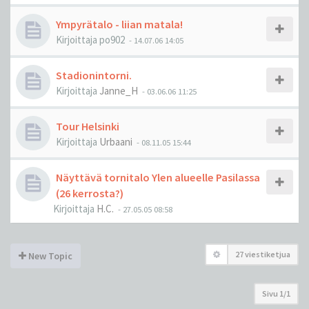
Ympyrätalo - liian matala!
Kirjoittaja
po902
-
14.07.06 14:05
Stadionintorni.
Kirjoittaja
Janne_H
-
03.06.06 11:25
Tour Helsinki
Kirjoittaja
Urbaani
-
08.11.05 15:44
Näyttävä tornitalo Ylen alueelle Pasilassa
(26 kerrosta?)
Kirjoittaja
H.C.
-
27.05.05 08:58
27 viestiketjua
New Topic
Sivu
1
/
1