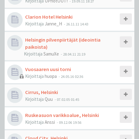
Kirjoittaja
UPnotOUT!
-
19.09.11 18:27
Clarion Hotel Helsinki
Kirjoittaja
Janne_H
-
26.11.11 14:43
Helsingin pilvenpiirtäjät (ideointia
paikoista)
Kirjoittaja
SamuXe
-
28.04.11 21:19
Vuosaaren uusi torni
Kirjoittaja
huopa
-
24.05.16 02:36
Cirrus, Helsinki
Kirjoittaja
Quu
-
07.02.05 01:45
Ruskeasuon varikkoalue, Helsinki
Kirjoittaja
Anssi
-
09.12.06 19:56
Cloud City, Helsinki