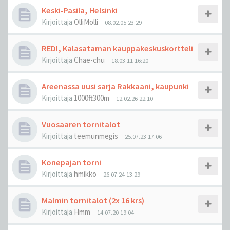
Keski-Pasila, Helsinki
Kirjoittaja
OlliMolli
-
08.02.05 23:29
REDI, Kalasataman kauppakeskuskortteli
Kirjoittaja
Chae-chu
-
18.03.11 16:20
Areenassa uusi sarja Rakkaani, kaupunki
Kirjoittaja
1000ft300m
-
12.02.26 22:10
Vuosaaren tornitalot
Kirjoittaja
teemunmegis
-
25.07.23 17:06
Konepajan torni
Kirjoittaja
hmikko
-
26.07.24 13:29
Malmin tornitalot (2x 16 krs)
Kirjoittaja
Hmm
-
14.07.20 19:04