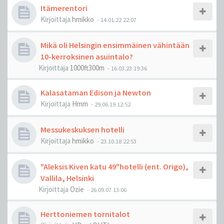
Itämerentori
Kirjoittaja
hmikko
-
14.01.22 22:07
Mikä oli Helsingin ensimmäinen vähintään
10-kerroksinen asuintalo?
Kirjoittaja
1000ft300m
-
16.03.23 19:36
Kalasataman Edison ja Newton
Kirjoittaja
Hmm
-
29.06.19 12:52
Messukeskuksen hotelli
Kirjoittaja
hmikko
-
23.10.18 22:53
"Aleksis Kiven katu 49"hotelli (ent. Origo),
Vallila, Helsinki
Kirjoittaja
Ozie
-
26.09.07 13:06
Herttoniemen tornitalot