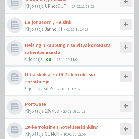
Kirjoittaja
UPnotOUT!
-
17.02.11 15:22
Leijonatorni, Helsinki
Kirjoittaja
Janne_H
-
01.11.11 18:13
Helsingin kaupungin selvitys korkeasta
rakentamisesta
Kirjoittaja
Toni
-
25.11.11 11:04
Itäkeskukseen 16-24 kerroksisia
tornitaloja
Kirjoittaja
SdeS
-
29.03.08 12:15
PortGate
Kirjoittaja
16valve
-
25.03.08 13:23
20-kerroksinen hotelli Helsinkiin?
Kirjoittaja
OlliMolli
-
10.01.06 12:56