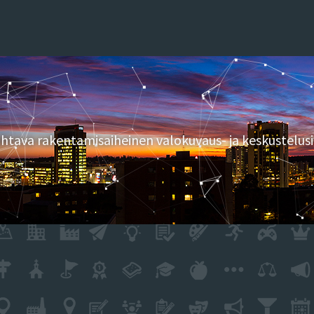
tava rakentamisaiheinen valokuvaus- ja keskustelusi