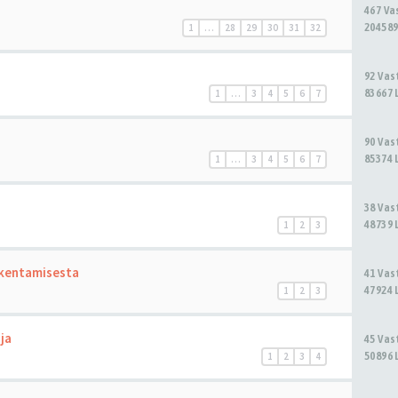
467 V
204589
1
…
28
29
30
31
32
92 Va
83667 
1
…
3
4
5
6
7
90 Va
85374 
1
…
3
4
5
6
7
38 Va
48739 
1
2
3
akentamisesta
41 Va
47924 
1
2
3
ja
45 Va
50896 
1
2
3
4