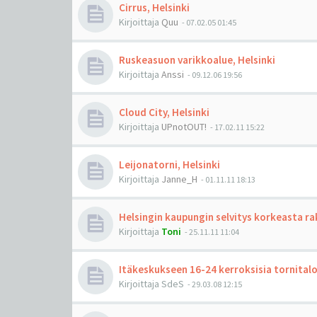
Cirrus, Helsinki
Kirjoittaja
Quu
-
07.02.05 01:45
Ruskeasuon varikkoalue, Helsinki
Kirjoittaja
Anssi
-
09.12.06 19:56
Cloud City, Helsinki
Kirjoittaja
UPnotOUT!
-
17.02.11 15:22
Leijonatorni, Helsinki
Kirjoittaja
Janne_H
-
01.11.11 18:13
Helsingin kaupungin selvitys korkeasta r
Kirjoittaja
Toni
-
25.11.11 11:04
Itäkeskukseen 16-24 kerroksisia tornitalo
Kirjoittaja
SdeS
-
29.03.08 12:15