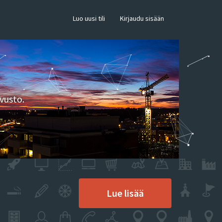
×
Luo uusi tili
Kirjaudu sisään
vusto.
Lue lisää