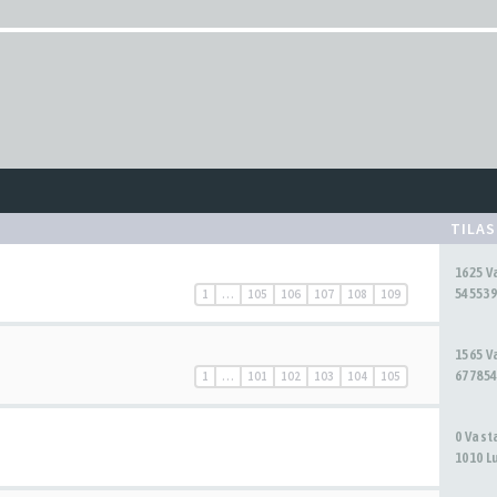
TILA
1625 
545539
1
…
105
106
107
108
109
1565 
677854
1
…
101
102
103
104
105
0 Vas
1010 L