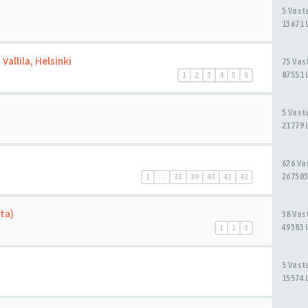
5 Vas
13671 
Vallila, Helsinki
75 Va
87551 
1
2
3
4
5
6
5 Vas
21779 
626 V
267503
1
…
38
39
40
41
42
sta)
38 Va
49383 
1
2
3
5 Vas
15574 