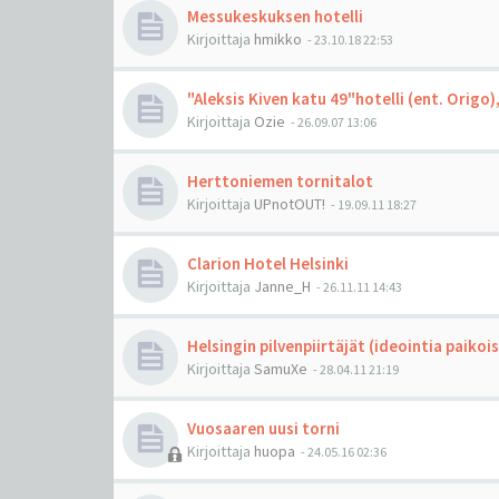
Messukeskuksen hotelli
Kirjoittaja
hmikko
-
23.10.18 22:53
"Aleksis Kiven katu 49"hotelli (ent. Origo), 
Kirjoittaja
Ozie
-
26.09.07 13:06
Herttoniemen tornitalot
Kirjoittaja
UPnotOUT!
-
19.09.11 18:27
Clarion Hotel Helsinki
Kirjoittaja
Janne_H
-
26.11.11 14:43
Helsingin pilvenpiirtäjät (ideointia paikoi
Kirjoittaja
SamuXe
-
28.04.11 21:19
Vuosaaren uusi torni
Kirjoittaja
huopa
-
24.05.16 02:36