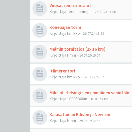
Vuosaaren tornitalot
Kirjoittaja
teemunmegis
-
25.07.23 17:06
Konepajan torni
Kirjoittaja
hmikko
-
26.07.24 13:29
Malmin tornitalot (2x 16 krs)
Kirjoittaja
Hmm
-
14.07.20 19:04
Itämerentori
Kirjoittaja
hmikko
-
14.01.22 22:07
Mikä oli Helsingin ensimmäinen vähintään
Kirjoittaja
1000ft300m
-
16.03.23 19:36
Kalasataman Edison ja Newton
Kirjoittaja
Hmm
-
29.06.19 12:52