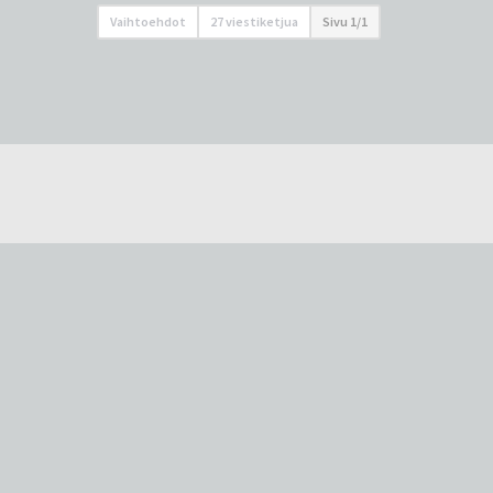
Vaihtoehdot
27 viestiketjua
Sivu
1
/
1