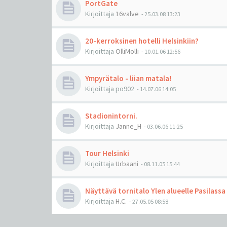
PortGate
Kirjoittaja
16valve
-
25.03.08 13:23
20-kerroksinen hotelli Helsinkiin?
Kirjoittaja
OlliMolli
-
10.01.06 12:56
Ympyrätalo - liian matala!
Kirjoittaja
po902
-
14.07.06 14:05
Stadionintorni.
Kirjoittaja
Janne_H
-
03.06.06 11:25
Tour Helsinki
Kirjoittaja
Urbaani
-
08.11.05 15:44
Näyttävä tornitalo Ylen alueelle Pasilassa
Kirjoittaja
H.C.
-
27.05.05 08:58