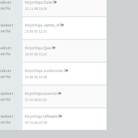
Kirjoittaja
Ozie
taukset
Luettu
12.11.08 19:56
Kirjoittaja
Janne_H
staukset
Luettu
25.05.07 12:20
Kirjoittaja
Quu
taukset
Luettu
14.07.06 15:25
Kirjoittaja
suskivoide
taukset
Luettu
20.06.06 14:58
Kirjoittaja
pianisti
staukset
Luettu
27.03.06 01:02
Kirjoittaja
Urbaani
staukset
Luettu
07.01.06 20:38