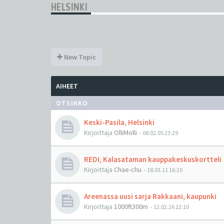
HELSINKI
New Topic
AIHEET
OTSIKKO
Keski-Pasila, Helsinki
Kirjoittaja
OlliMolli
-
08.02.05 23:29
REDI, Kalasataman kauppakeskuskortteli
Kirjoittaja
Chae-chu
-
18.03.11 16:20
Areenassa uusi sarja Rakkaani, kaupunki
Kirjoittaja
1000ft300m
-
12.02.26 22:10