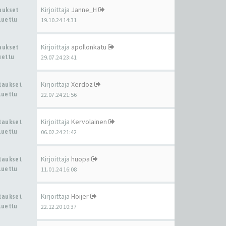
Kirjoittaja
Janne_H
taukset
Luettu
19.10.24 14:31
Kirjoittaja
apollonkatu
taukset
uettu
29.07.24 23:41
Kirjoittaja
Xerdoz
staukset
Luettu
22.07.24 21:56
Kirjoittaja
Kervolainen
staukset
Luettu
06.02.24 21:42
Kirjoittaja
huopa
staukset
Luettu
11.01.24 16:08
Kirjoittaja
Höijer
staukset
Luettu
22.12.20 10:37