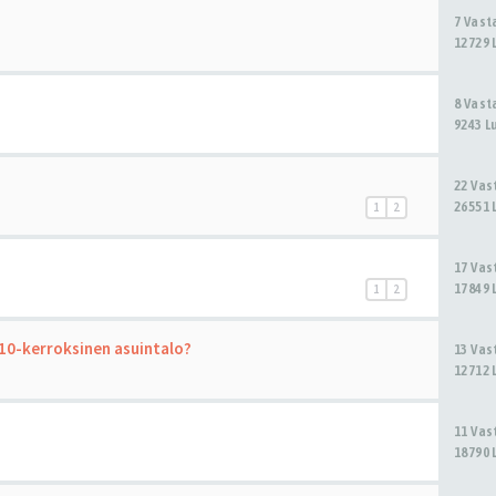
7 Vas
12729 
8 Vas
9243 L
22 Va
26551 
1
2
17 Va
17849 
1
2
 10-kerroksinen asuintalo?
13 Va
12712 
11 Va
18790 