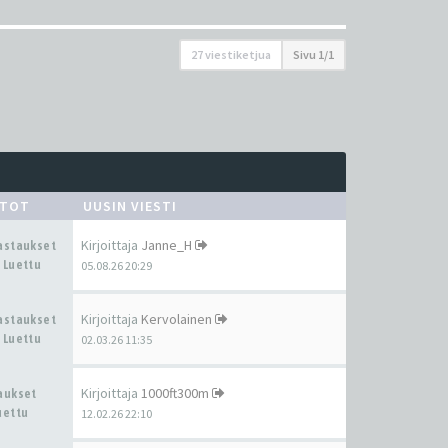
27 viestiketjua
Sivu
1
/
1
STOT
UUSIN VIESTI
Kirjoittaja
Janne_H
Vastaukset
 Luettu
05.08.26 20:29
Kirjoittaja
Kervolainen
Vastaukset
 Luettu
02.03.26 11:35
Kirjoittaja
1000ft300m
taukset
uettu
12.02.26 22:10