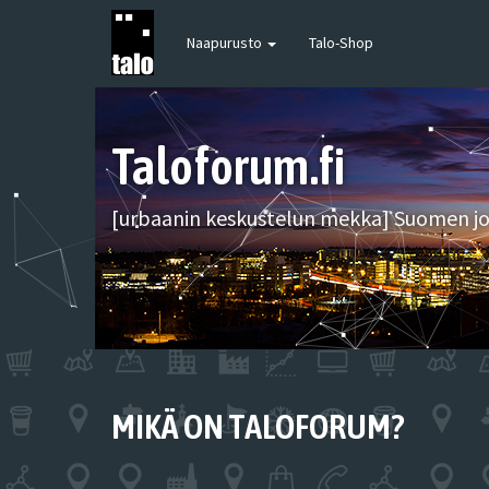
Naapurusto
Talo-Shop
Taloforum.fi
[urbaanin keskustelun mekka] Suomen joh
MIKÄ ON TALOFORUM?