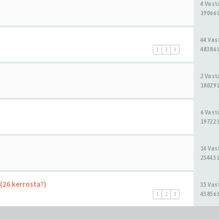
4 Vas
19066 
44 Va
48386 
1
2
3
2 Vas
18029 
6 Vas
19722 
14 Va
25443 
 (26 kerrosta?)
35 Va
43856 
1
2
3