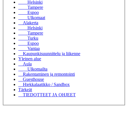
Helsinki
Tampere
Espoo
Ulkomaat
Alakerta
Helsinki
Tampere
Turku
Espoo
Vantaa
Kaupunkisuunnittelu ja liikenne
Yleinen alue
Aula
Ulkomailta
Rakentaminen ja remontointi
Guesthouse
Hiekkalaatikko / Sandbox
Tärkeät
TIEDOTTEET JA OHJEET