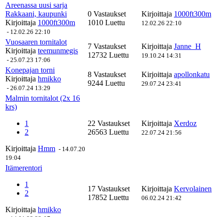
Areenassa uusi sarja
Rakkaani, kaupunki
0 Vastaukset
Kirjoittaja
1000ft300m
Kirjoittaja
1000ft300m
1010 Luettu
12.02.26 22:10
-
12.02.26 22:10
Vuosaaren tornitalot
7 Vastaukset
Kirjoittaja
Janne_H
Kirjoittaja
teemunmegis
12732 Luettu
19.10.24 14:31
-
25.07.23 17:06
Konepajan torni
8 Vastaukset
Kirjoittaja
apollonkatu
Kirjoittaja
hmikko
9244 Luettu
29.07.24 23:41
-
26.07.24 13:29
Malmin tornitalot (2x 16
krs)
1
22 Vastaukset
Kirjoittaja
Xerdoz
2
26563 Luettu
22.07.24 21:56
Kirjoittaja
Hmm
-
14.07.20
19:04
Itämerentori
1
17 Vastaukset
Kirjoittaja
Kervolainen
2
17852 Luettu
06.02.24 21:42
Kirjoittaja
hmikko