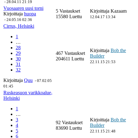
-
28.04.11 21:19
Vuosaaren uusi torni
5 Vastaukset
Kirjoittaja
Kazaam
Kirjoittaja
huopa
15580 Luettu
12.04.17 13:34
-
24.05.16 02:36
Cirrus, Helsinki
1
…
28
Kirjoittaja
Bob the
29
467 Vastaukset
Builder
30
204611 Luettu
22.11.15 21:53
31
32
Kirjoittaja
Quu
-
07.02.05
01:45
Ruskeasuon varikkoalue,
Helsinki
1
…
3
Kirjoittaja
Bob the
92 Vastaukset
4
Builder
83690 Luettu
5
22.11.15 21:48
6