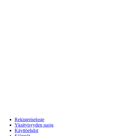
Rekisteriseloste
Yksityisyyden suoja
Käyttöehdot
Säännöt