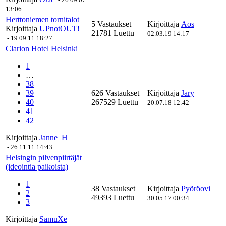
13:06
Herttoniemen tornitalot
5 Vastaukset
Kirjoittaja
Aos
Kirjoittaja
UPnotOUT!
21781 Luettu
02.03.19 14:17
-
19.09.11 18:27
Clarion Hotel Helsinki
1
…
38
39
626 Vastaukset
Kirjoittaja
Jary
40
267529 Luettu
20.07.18 12:42
41
42
Kirjoittaja
Janne_H
-
26.11.11 14:43
Helsingin pilvenpiirtäjät
(ideointia paikoista)
1
38 Vastaukset
Kirjoittaja
Pyöröovi
2
49393 Luettu
30.05.17 00:34
3
Kirjoittaja
SamuXe