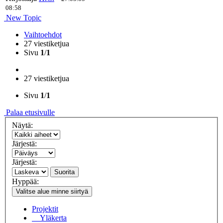
08:58
New Topic
Vaihtoehdot
27 viestiketjua
Sivu
1
/
1
27 viestiketjua
Sivu
1
/
1
Palaa etusivulle
Näytä:
Järjestä:
Järjestä:
Suorita
Hyppää:
Valitse alue minne siirtyä
Projektit
Yläkerta