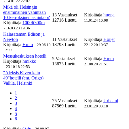
-
14.01.22 22:07
Mikä oli Helsingin
ensimmäinen vähintään
13 Vastaukset
Kirjoittaja
huopa
10-kerroksinen asuintalo?
12716 Luettu
11.01.24 16:08
Kirjoittaja
1000ft300m
-
16.03.23 19:36
Kalasataman Edison ja
Newton
11 Vastaukset
Kirjoittaja
Höijer
Kirjoittaja
Hmm
18793 Luettu
-
29.06.19
22.12.20 10:37
12:52
Messukeskuksen hotelli
5 Vastaukset
Kirjoittaja
Hmm
Kirjoittaja
hmikko
13673 Luettu
21.08.20 21:51
-
23.10.18 22:53
"Aleksis Kiven katu
49"hotelli (ent. Origo),
Vallila, Helsinki
1
2
75 Vastaukset
Kirjoittaja
Urbaani
3
87569 Luettu
23.01.20 03:18
4
5
6
Kirjoittaja
Ozie
-
26.09.07