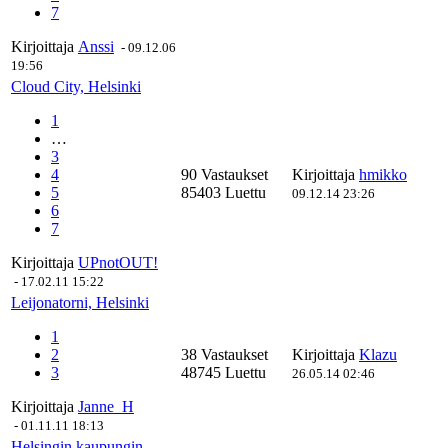
7
Kirjoittaja
Anssi
-
09.12.06
19:56
Cloud City, Helsinki
1
…
3
4
90 Vastaukset
Kirjoittaja
hmikko
5
85403 Luettu
09.12.14 23:26
6
7
Kirjoittaja
UPnotOUT!
-
17.02.11 15:22
Leijonatorni, Helsinki
1
2
38 Vastaukset
Kirjoittaja
Klazu
3
48745 Luettu
26.05.14 02:46
Kirjoittaja
Janne_H
-
01.11.11 18:13
Helsingin kaupungin