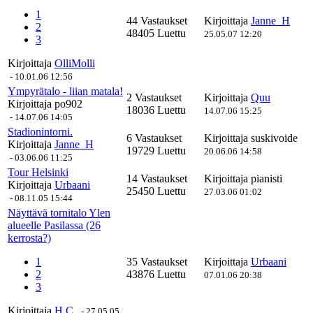
1
44 Vastaukset
Kirjoittaja
Janne_H
2
48405 Luettu
25.05.07 12:20
3
Kirjoittaja
OlliMolli
-
10.01.06 12:56
Ympyrätalo - liian matala!
2 Vastaukset
Kirjoittaja
Quu
Kirjoittaja
po902
18036 Luettu
14.07.06 15:25
-
14.07.06 14:05
Stadionintorni.
6 Vastaukset
Kirjoittaja
suskivoide
Kirjoittaja
Janne_H
19729 Luettu
20.06.06 14:58
-
03.06.06 11:25
Tour Helsinki
14 Vastaukset
Kirjoittaja
pianisti
Kirjoittaja
Urbaani
25450 Luettu
27.03.06 01:02
-
08.11.05 15:44
Näyttävä tornitalo Ylen
alueelle Pasilassa (26
kerrosta?)
1
35 Vastaukset
Kirjoittaja
Urbaani
2
43876 Luettu
07.01.06 20:38
3
Kirjoittaja
H.C.
-
27.05.05