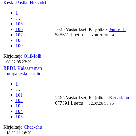
Keski-Pasila, Helsinki
1
…
105
106
1625 Vastaukset
Kirjoittaja
Janne_H
107
545611 Luettu
05.08.26 20:29
108
109
Kirjoittaja
OlliMolli
-
08.02.05 23:29
REDI, Kalasataman
kauppakeskuskortteli
1
…
101
1565 Vastaukset
Kirjoittaja
Kervolainen
102
677891 Luettu
02.03.26 11:35
103
104
105
Kirjoittaja
Chae-chu
-
18.03.11 16:20