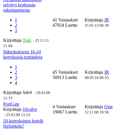
selvitys korkeasta
rakentamisesta
1
41 Vastaukset
Kirjoittaja
JR
2
47924 Luettu
25.01.13 00:39
3
Kirjoittaja
Toni
-
25.11.11
11:04
Itäkeskukseen 16-24
kerroksisia tornitaloja
1
2
45 Vastaukset
Kirjoittaja
JR
3
50913 Luettu
09.05.10 00:55
4
Kirjoittaja
SdeS
-
29.03.08
12:15
PortGate
4 Vastaukset
Kirjoittaja
Ozie
Kirjoittaja
16valve
19067 Luettu
12.11.08 19:56
-
25.03.08 13:23
20-kerroksinen hotelli
Helsinkiin?