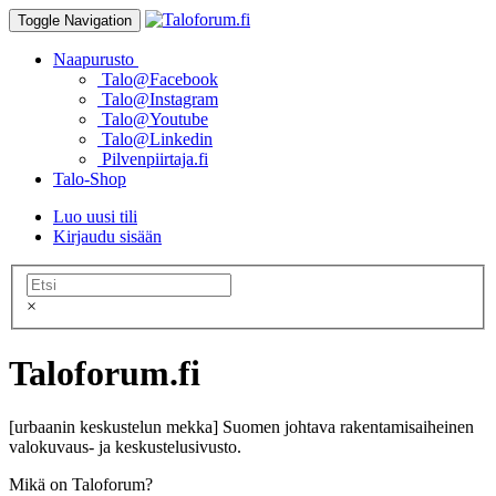
Toggle Navigation
Naapurusto
Talo@Facebook
Talo@Instagram
Talo@Youtube
Talo@Linkedin
Pilvenpiirtaja.fi
Talo-Shop
Luo uusi tili
Kirjaudu sisään
×
Taloforum.fi
[urbaanin keskustelun mekka] Suomen johtava rakentamisaiheinen
valokuvaus- ja keskustelusivusto.
Mikä on Taloforum?