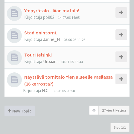
Ympyrätalo - liian matala!
Kirjoittaja
po902
-
14.07.06 14:05
Stadionintorni.
Kirjoittaja
Janne_H
-
03.06.06 11:25
Tour Helsinki
Kirjoittaja
Urbaani
-
08.11.05 15:44
Näyttävä tornitalo Ylen alueelle Pasilassa
(26 kerrosta?)
Kirjoittaja
H.C.
-
27.05.05 08:58
27 viestiketjua
New Topic
Sivu
1
/
1