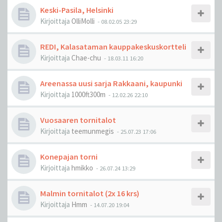
Keski-Pasila, Helsinki
Kirjoittaja
OlliMolli
-
08.02.05 23:29
REDI, Kalasataman kauppakeskuskortteli
Kirjoittaja
Chae-chu
-
18.03.11 16:20
Areenassa uusi sarja Rakkaani, kaupunki
Kirjoittaja
1000ft300m
-
12.02.26 22:10
Vuosaaren tornitalot
Kirjoittaja
teemunmegis
-
25.07.23 17:06
Konepajan torni
Kirjoittaja
hmikko
-
26.07.24 13:29
Malmin tornitalot (2x 16 krs)
Kirjoittaja
Hmm
-
14.07.20 19:04