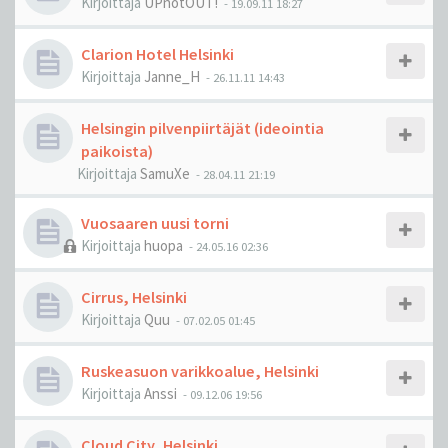
Kirjoittaja
UPnotOUT!
-
19.09.11 18:27
Clarion Hotel Helsinki
Kirjoittaja
Janne_H
-
26.11.11 14:43
Helsingin pilvenpiirtäjät (ideointia
paikoista)
Kirjoittaja
SamuXe
-
28.04.11 21:19
Vuosaaren uusi torni
Kirjoittaja
huopa
-
24.05.16 02:36
Cirrus, Helsinki
Kirjoittaja
Quu
-
07.02.05 01:45
Ruskeasuon varikkoalue, Helsinki
Kirjoittaja
Anssi
-
09.12.06 19:56
Cloud City, Helsinki