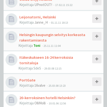
Kirjoittaja
UPnotOUT!
-
17.02.11 15:22
Leijonatorni, Helsinki
Kirjoittaja
Janne_H
-
01.11.11 18:13
Helsingin kaupungin selvitys korkeasta
rakentamisesta
Kirjoittaja
Toni
-
25.11.11 11:04
Itäkeskukseen 16-24 kerroksisia
tornitaloja
Kirjoittaja
SdeS
-
29.03.08 12:15
PortGate
Kirjoittaja
16valve
-
25.03.08 13:23
20-kerroksinen hotelli Helsinkiin?
Kirjoittaja
OlliMolli
-
10.01.06 12:56