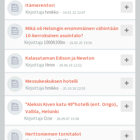
Itämerentori
Kirjoittaja
hmikko
-
14.01.22 22:07
Mikä oli Helsingin ensimmäinen vähintään
10-kerroksinen asuintalo?
Kirjoittaja
1000ft300m
-
16.03.23 19:36
Kalasataman Edison ja Newton
Kirjoittaja
Hmm
-
29.06.19 12:52
Messukeskuksen hotelli
Kirjoittaja
hmikko
-
23.10.18 22:53
"Aleksis Kiven katu 49"hotelli (ent. Origo),
Vallila, Helsinki
Kirjoittaja
Ozie
-
26.09.07 13:06
Herttoniemen tornitalot