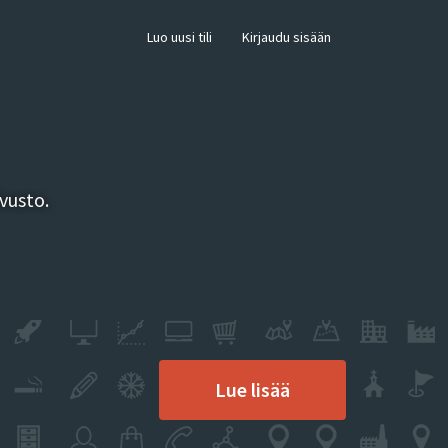
×
Luo uusi tili
Kirjaudu sisään
vusto.
Lue lisää