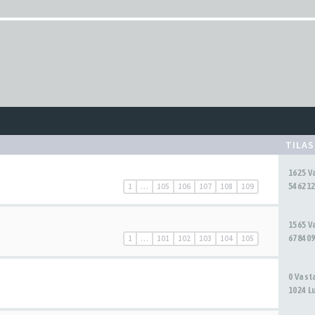
TILA
1625 
546212
1
…
105
106
107
108
109
1565 
678409
1
…
101
102
103
104
105
0 Vas
1024 L