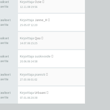
Kirjoittaja
Ozie
taukset
Luettu
12.11.08 19:56
Kirjoittaja
Janne_H
staukset
Luettu
25.05.07 12:20
Kirjoittaja
Quu
taukset
Luettu
14.07.06 15:25
Kirjoittaja
suskivoide
taukset
Luettu
20.06.06 14:58
Kirjoittaja
pianisti
staukset
Luettu
27.03.06 01:02
Kirjoittaja
Urbaani
staukset
Luettu
07.01.06 20:38