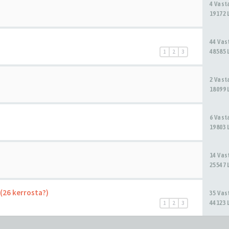
4 Vas
19172 
44 Va
48585 
1
2
3
2 Vas
18099 
6 Vas
19803 
14 Va
25547 
 (26 kerrosta?)
35 Va
44123 
1
2
3