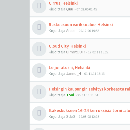
Cirrus, Helsinki
Kirjoittaja
Quu
-
07.02.05 01:45
Ruskeasuon varikkoalue, Helsinki
Kirjoittaja
Anssi
-
09.12.06 19:56
Cloud City, Helsinki
Kirjoittaja
UPnotOUT!
-
17.02.11 15:22
Leijonatorni, Helsinki
Kirjoittaja
Janne_H
-
01.11.11 18:13
Helsingin kaupungin selvitys korkeasta r
Kirjoittaja
Toni
-
25.11.11 11:04
Itäkeskukseen 16-24 kerroksisia tornitalo
Kirjoittaja
SdeS
-
29.03.08 12:15