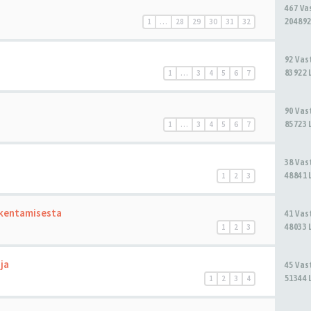
467 V
204892
1
…
28
29
30
31
32
92 Va
83922 
1
…
3
4
5
6
7
90 Va
85723 
1
…
3
4
5
6
7
38 Va
48841 
1
2
3
akentamisesta
41 Va
48033 
1
2
3
ja
45 Va
51344 
1
2
3
4