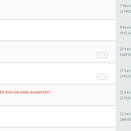
7 Vas
12789 
8 Vas
9291 L
22 Va
26699 
1
2
17 Va
17912 
1
2
 10-kerroksinen asuintalo?
13 Va
12760 
11 Va
18850 