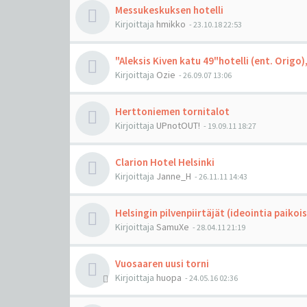
Messukeskuksen hotelli
Kirjoittaja
hmikko
-
23.10.18 22:53
"Aleksis Kiven katu 49"hotelli (ent. Origo), 
Kirjoittaja
Ozie
-
26.09.07 13:06
Herttoniemen tornitalot
Kirjoittaja
UPnotOUT!
-
19.09.11 18:27
Clarion Hotel Helsinki
Kirjoittaja
Janne_H
-
26.11.11 14:43
Helsingin pilvenpiirtäjät (ideointia paikoi
Kirjoittaja
SamuXe
-
28.04.11 21:19
Vuosaaren uusi torni
Kirjoittaja
huopa
-
24.05.16 02:36