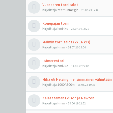
Vuosaaren tornitalot
Kirjoittaja
teemunmegis
-
25.07.23 17:06
Konepajan torni
Kirjoittaja
hmikko
-
26.07.24 13:29
Malmin tornitalot (2x 16 krs)
Kirjoittaja
Hmm
-
14.07.20 19:04
Itämerentori
Kirjoittaja
hmikko
-
14.01.22 22:07
Mikä oli Helsingin ensimmäinen vähintään
Kirjoittaja
1000ft300m
-
16.03.23 19:36
Kalasataman Edison ja Newton
Kirjoittaja
Hmm
-
29.06.19 12:52