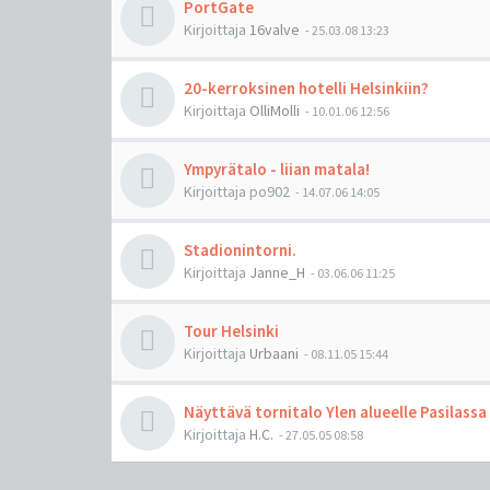
PortGate
Kirjoittaja
16valve
-
25.03.08 13:23
20-kerroksinen hotelli Helsinkiin?
Kirjoittaja
OlliMolli
-
10.01.06 12:56
Ympyrätalo - liian matala!
Kirjoittaja
po902
-
14.07.06 14:05
Stadionintorni.
Kirjoittaja
Janne_H
-
03.06.06 11:25
Tour Helsinki
Kirjoittaja
Urbaani
-
08.11.05 15:44
Näyttävä tornitalo Ylen alueelle Pasilassa
Kirjoittaja
H.C.
-
27.05.05 08:58