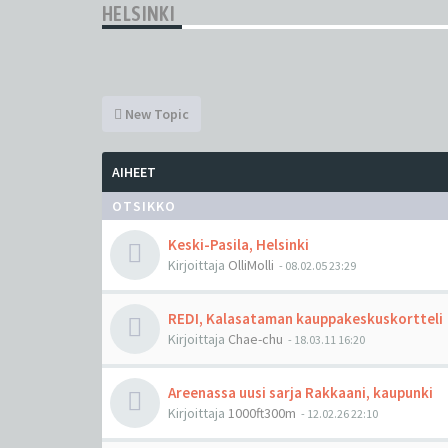
HELSINKI
New Topic
AIHEET
OTSIKKO
Keski-Pasila, Helsinki
Kirjoittaja
OlliMolli
-
08.02.05 23:29
REDI, Kalasataman kauppakeskuskortteli
Kirjoittaja
Chae-chu
-
18.03.11 16:20
Areenassa uusi sarja Rakkaani, kaupunki
Kirjoittaja
1000ft300m
-
12.02.26 22:10