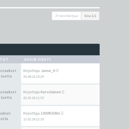
27 viestiketjua
Sivu
1
/
1
STOT
UUSIN VIESTI
Kirjoittaja
Janne_H
Vastaukset
 Luettu
05.08.26 20:29
Kirjoittaja
Kervolainen
Vastaukset
 Luettu
02.03.26 11:35
Kirjoittaja
1000ft300m
taukset
uettu
12.02.26 22:10