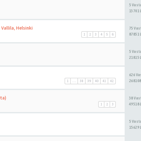
5 Vas
13701 
Vallila, Helsinki
75 Va
87851 
1
2
3
4
5
6
5 Vas
21815 
626 V
268108
1
…
38
39
40
41
42
sta)
38 Va
49518 
1
2
3
5 Vas
15629 