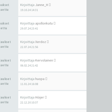
Kirjoittaja
Janne_H
taukset
Luettu
19.10.24 14:31
Kirjoittaja
apollonkatu
taukset
uettu
29.07.24 23:41
Kirjoittaja
Xerdoz
staukset
Luettu
22.07.24 21:56
Kirjoittaja
Kervolainen
staukset
Luettu
06.02.24 21:42
Kirjoittaja
huopa
staukset
Luettu
11.01.24 16:08
Kirjoittaja
Höijer
staukset
Luettu
22.12.20 10:37