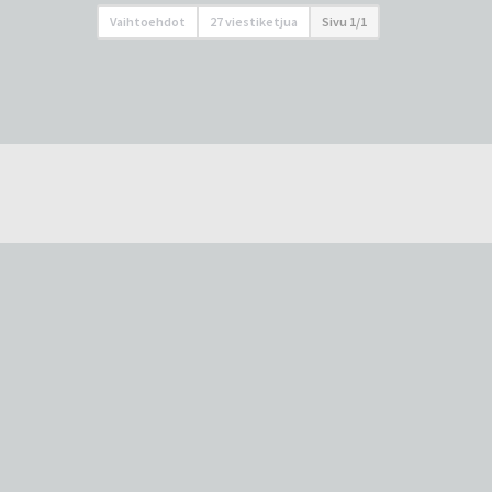
Vaihtoehdot
27 viestiketjua
Sivu
1
/
1