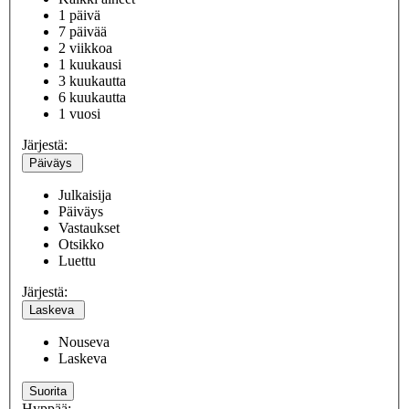
1 päivä
7 päivää
2 viikkoa
1 kuukausi
3 kuukautta
6 kuukautta
1 vuosi
Järjestä:
Päiväys
Julkaisija
Päiväys
Vastaukset
Otsikko
Luettu
Järjestä:
Laskeva
Nouseva
Laskeva
Suorita
Hyppää: