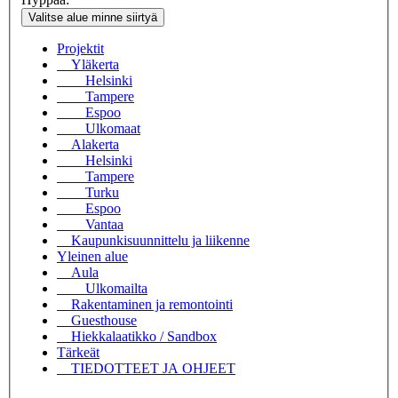
Valitse alue minne siirtyä
Projektit
Yläkerta
Helsinki
Tampere
Espoo
Ulkomaat
Alakerta
Helsinki
Tampere
Turku
Espoo
Vantaa
Kaupunkisuunnittelu ja liikenne
Yleinen alue
Aula
Ulkomailta
Rakentaminen ja remontointi
Guesthouse
Hiekkalaatikko / Sandbox
Tärkeät
TIEDOTTEET JA OHJEET