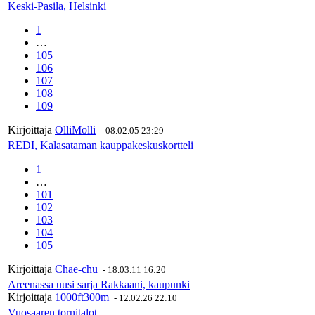
Keski-Pasila, Helsinki
1
…
105
106
107
108
109
Kirjoittaja
OlliMolli
-
08.02.05 23:29
REDI, Kalasataman kauppakeskuskortteli
1
…
101
102
103
104
105
Kirjoittaja
Chae-chu
-
18.03.11 16:20
Areenassa uusi sarja Rakkaani, kaupunki
Kirjoittaja
1000ft300m
-
12.02.26 22:10
Vuosaaren tornitalot