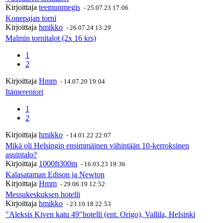
Kirjoittaja
teemunmegis
-
25.07.23 17:06
Konepajan torni
Kirjoittaja
hmikko
-
26.07.24 13:29
Malmin tornitalot (2x 16 krs)
1
2
Kirjoittaja
Hmm
-
14.07.20 19:04
Itämerentori
1
2
Kirjoittaja
hmikko
-
14.01.22 22:07
Mikä oli Helsingin ensimmäinen vähintään 10-kerroksinen
asuintalo?
Kirjoittaja
1000ft300m
-
16.03.23 19:36
Kalasataman Edison ja Newton
Kirjoittaja
Hmm
-
29.06.19 12:52
Messukeskuksen hotelli
Kirjoittaja
hmikko
-
23.10.18 22:53
"Aleksis Kiven katu 49"hotelli (ent. Origo), Vallila, Helsinki