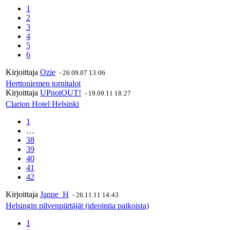
1
2
3
4
5
6
Kirjoittaja
Ozie
-
26.09.07 13:06
Herttoniemen tornitalot
Kirjoittaja
UPnotOUT!
-
19.09.11 18:27
Clarion Hotel Helsinki
1
…
38
39
40
41
42
Kirjoittaja
Janne_H
-
26.11.11 14:43
Helsingin pilvenpiirtäjät (ideointia paikoista)
1