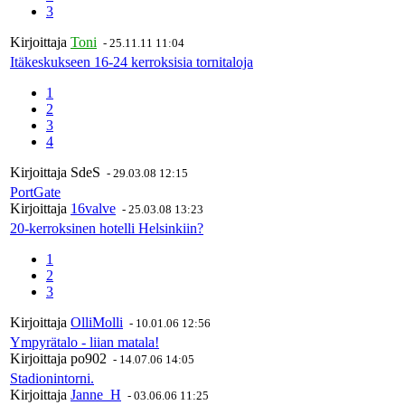
3
Kirjoittaja
Toni
-
25.11.11 11:04
Itäkeskukseen 16-24 kerroksisia tornitaloja
1
2
3
4
Kirjoittaja
SdeS
-
29.03.08 12:15
PortGate
Kirjoittaja
16valve
-
25.03.08 13:23
20-kerroksinen hotelli Helsinkiin?
1
2
3
Kirjoittaja
OlliMolli
-
10.01.06 12:56
Ympyrätalo - liian matala!
Kirjoittaja
po902
-
14.07.06 14:05
Stadionintorni.
Kirjoittaja
Janne_H
-
03.06.06 11:25