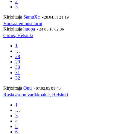
2
3
Kirjoittaja
SamuXe
-
28.04.11 21:19
Vuosaaren uusi torni
Kirjoittaja
huopa
-
24.05.16 02:36
Cirrus, Helsinki
1
…
28
29
30
31
32
Kirjoittaja
Quu
-
07.02.05 01:45
Ruskeasuon varikkoalue, Helsinki
1
…
3
4
5
6