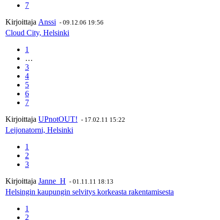
7
Kirjoittaja
Anssi
-
09.12.06 19:56
Cloud City, Helsinki
1
…
3
4
5
6
7
Kirjoittaja
UPnotOUT!
-
17.02.11 15:22
Leijonatorni, Helsinki
1
2
3
Kirjoittaja
Janne_H
-
01.11.11 18:13
Helsingin kaupungin selvitys korkeasta rakentamisesta
1
2