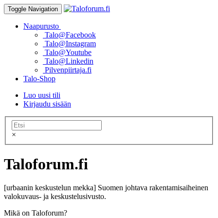
Toggle Navigation
Naapurusto
Talo@Facebook
Talo@Instagram
Talo@Youtube
Talo@Linkedin
Pilvenpiirtaja.fi
Talo-Shop
Luo uusi tili
Kirjaudu sisään
×
Taloforum.fi
[urbaanin keskustelun mekka] Suomen johtava rakentamisaiheinen
valokuvaus- ja keskustelusivusto.
Mikä on Taloforum?