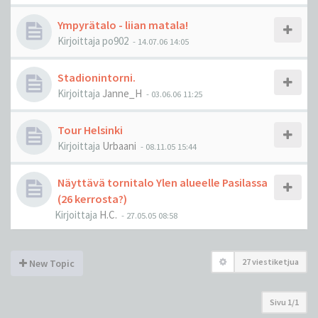
Ympyrätalo - liian matala!
Kirjoittaja
po902
-
14.07.06 14:05
Stadionintorni.
Kirjoittaja
Janne_H
-
03.06.06 11:25
Tour Helsinki
Kirjoittaja
Urbaani
-
08.11.05 15:44
Näyttävä tornitalo Ylen alueelle Pasilassa
(26 kerrosta?)
Kirjoittaja
H.C.
-
27.05.05 08:58
27 viestiketjua
New Topic
Sivu
1
/
1