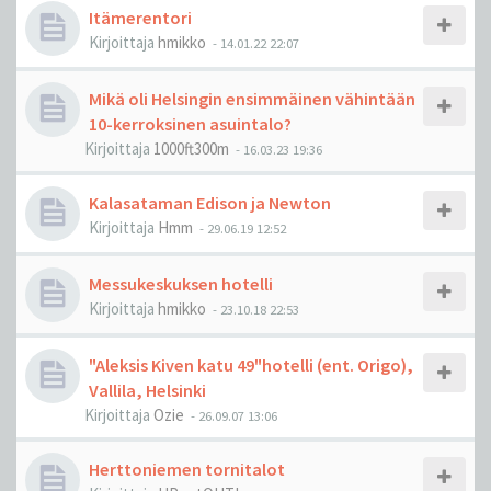
Itämerentori
Kirjoittaja
hmikko
-
14.01.22 22:07
Mikä oli Helsingin ensimmäinen vähintään
10-kerroksinen asuintalo?
Kirjoittaja
1000ft300m
-
16.03.23 19:36
Kalasataman Edison ja Newton
Kirjoittaja
Hmm
-
29.06.19 12:52
Messukeskuksen hotelli
Kirjoittaja
hmikko
-
23.10.18 22:53
"Aleksis Kiven katu 49"hotelli (ent. Origo),
Vallila, Helsinki
Kirjoittaja
Ozie
-
26.09.07 13:06
Herttoniemen tornitalot