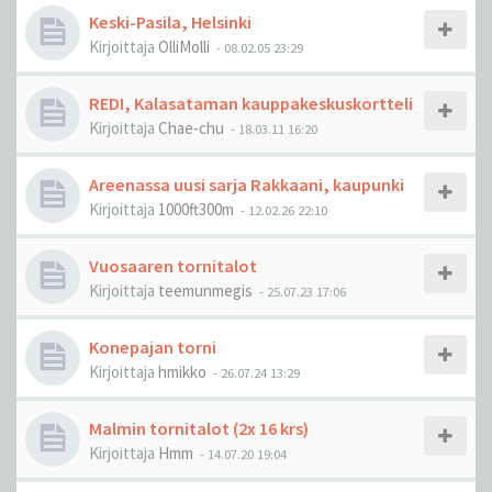
Keski-Pasila, Helsinki
Kirjoittaja
OlliMolli
-
08.02.05 23:29
REDI, Kalasataman kauppakeskuskortteli
Kirjoittaja
Chae-chu
-
18.03.11 16:20
Areenassa uusi sarja Rakkaani, kaupunki
Kirjoittaja
1000ft300m
-
12.02.26 22:10
Vuosaaren tornitalot
Kirjoittaja
teemunmegis
-
25.07.23 17:06
Konepajan torni
Kirjoittaja
hmikko
-
26.07.24 13:29
Malmin tornitalot (2x 16 krs)
Kirjoittaja
Hmm
-
14.07.20 19:04