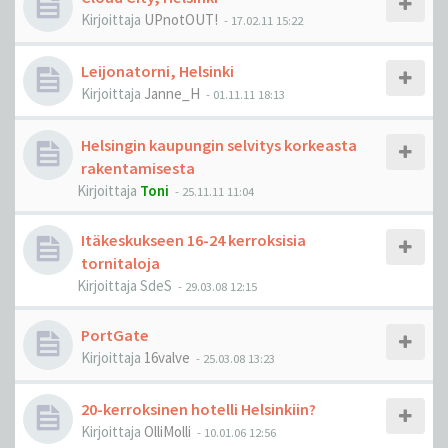
Kirjoittaja
UPnotOUT!
-
17.02.11 15:22
Leijonatorni, Helsinki
Kirjoittaja
Janne_H
-
01.11.11 18:13
Helsingin kaupungin selvitys korkeasta
rakentamisesta
Kirjoittaja
Toni
-
25.11.11 11:04
Itäkeskukseen 16-24 kerroksisia
tornitaloja
Kirjoittaja
SdeS
-
29.03.08 12:15
PortGate
Kirjoittaja
16valve
-
25.03.08 13:23
20-kerroksinen hotelli Helsinkiin?
Kirjoittaja
OlliMolli
-
10.01.06 12:56