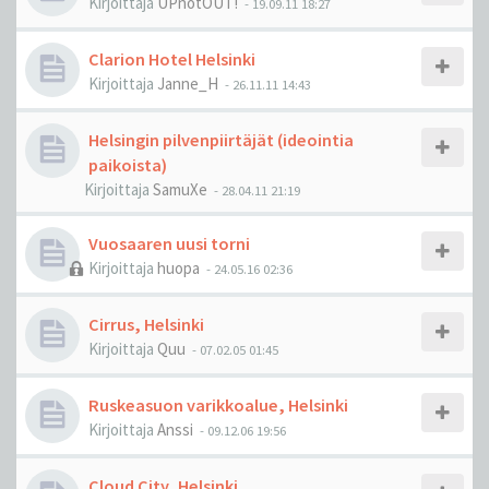
Kirjoittaja
UPnotOUT!
-
19.09.11 18:27
Clarion Hotel Helsinki
Kirjoittaja
Janne_H
-
26.11.11 14:43
Helsingin pilvenpiirtäjät (ideointia
paikoista)
Kirjoittaja
SamuXe
-
28.04.11 21:19
Vuosaaren uusi torni
Kirjoittaja
huopa
-
24.05.16 02:36
Cirrus, Helsinki
Kirjoittaja
Quu
-
07.02.05 01:45
Ruskeasuon varikkoalue, Helsinki
Kirjoittaja
Anssi
-
09.12.06 19:56
Cloud City, Helsinki