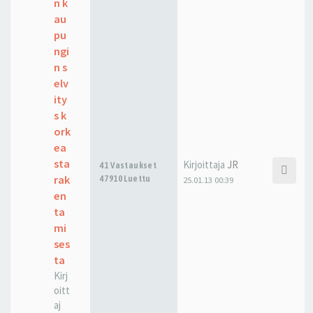
n k
au
pu
ngi
n s
elv
ity
s k
ork
ea
sta
Kirjoittaja
JR
41 Vastaukset
rak
47910 Luettu
25.01.13 00:39
en
ta
mi
ses
ta
Kirj
oitt
aj