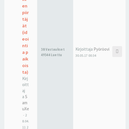
en
piir
täj
ät
(id
eoi
nti
Kirjoittaja
Pyöröovi
38 Vastaukset
a p
49344 Luettu
30.05.17 00:34
aik
ois
ta)
Kirj
oitt
aj
a
S
am
uXe
-
2
8.04.
11 2