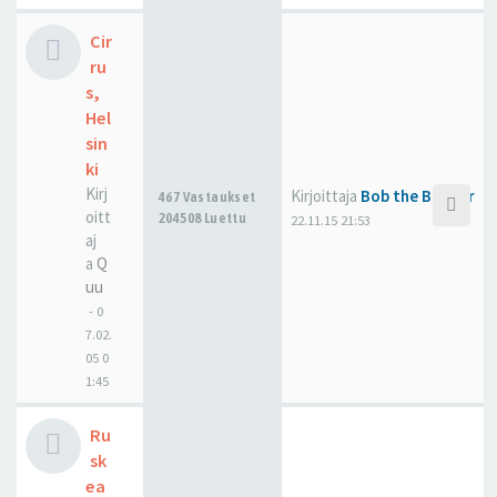
Cir
ru
s,
Hel
sin
ki
Kirj
Kirjoittaja
Bob the Builder
467 Vastaukset
oitt
204508 Luettu
22.11.15 21:53
aj
a
Q
uu
-
0
7.02.
05 0
1:45
Ru
sk
ea