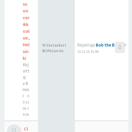
su
on
var
ikk
oal
ue,
Hel
Kirjoittaja
Bob the Builder
92 Vastaukset
sin
83596 Luettu
22.11.15 21:48
ki
Kirj
oitt
aj
a
A
nss
i
-
0
9.12.
06 1
9:56
Cl