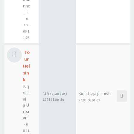
nne
_H
-
0
3.06.
06 1
1:25
To
ur
Hel
sin
ki
Kirj
oitt
Kirjoittaja
pianisti
14 Vastaukset
aj
25415 Luettu
27.03.06 01:02
a
U
rba
ani
-
0
8.11.