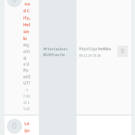
ou
d C
ity,
Hel
sin
ki
Kirj
Kirjoittaja
hmikko
90 Vastaukset
oitt
85289 Luettu
09.12.14 23:26
aj
a
U
Pn
otO
UT!
-
1
7.02.
11 1
5:22
Le
ijo