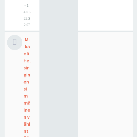
-
1
4.01.
22 2
2:07
Mi
kä
oli
Hel
sin
gin
en
si
m
mä
ine
n v
ähi
nt