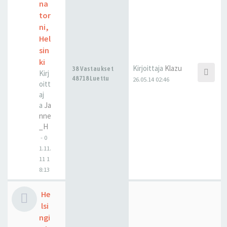
na
tor
ni,
Hel
sin
ki
Kirjoittaja
Klazu
38 Vastaukset
Kirj
48718 Luettu
26.05.14 02:46
oitt
aj
a
Ja
nne
_H
-
0
1.11.
11 1
8:13
He
lsi
ngi