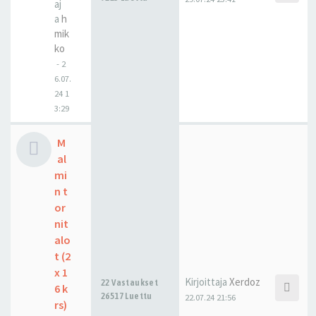
aj
a
h
mik
ko
-
2
6.07.
24 1
3:29
M
al
mi
n t
or
nit
alo
t (2
x 1
Kirjoittaja
Xerdoz
22 Vastaukset
6 k
26517 Luettu
22.07.24 21:56
rs)