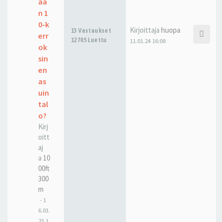
ää
n 1
0-k
Kirjoittaja
huopa
13 Vastaukset
err
12705 Luettu
11.01.24 16:08
ok
sin
en
as
uin
tal
o?
Kirj
oitt
aj
a
10
00ft
300
m
-
1
6.03.
23 1