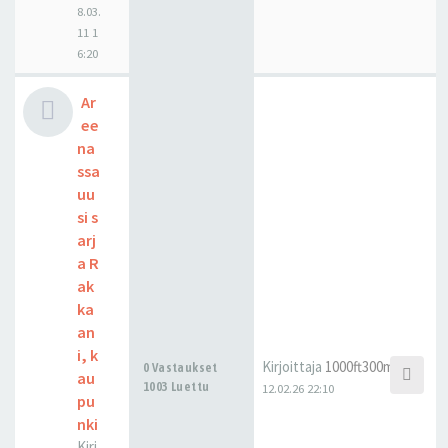
8.03.
11 1
6:20
Ar
ee
na
ssa
uu
si s
arj
a R
ak
ka
an
i, k
Kirjoittaja
1000ft300m
0 Vastaukset
au
1003 Luettu
12.02.26 22:10
pu
nki
Kirj