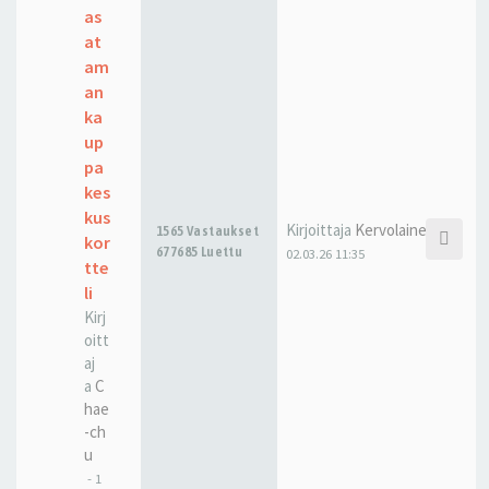
as
at
am
an
ka
up
pa
kes
kus
Kirjoittaja
Kervolainen
1565 Vastaukset
kor
677685 Luettu
02.03.26 11:35
tte
li
Kirj
oitt
aj
a
C
hae
-ch
u
-
1