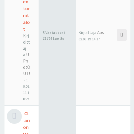
en
tor
nit
alo
t
Kirjoittaja
Aos
5 Vastaukset
Kirj
21764 Luettu
02.03.19 14:17
oitt
aj
a
U
Pn
otO
UT!
-
1
9.09.
11 1
8:27
Cl
ari
on