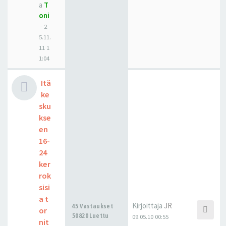
a
T
oni
-
2
5.11.
11 1
1:04
Itä
ke
sku
kse
en
16-
24
ker
rok
sisi
a t
Kirjoittaja
JR
45 Vastaukset
or
50820 Luettu
09.05.10 00:55
nit