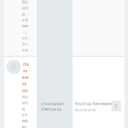
Kirj
oitt
aj
a
H
mm
-
1
4.07.
20 1
9:04
Itä
m
ere
nt
ori
Kirj
oitt
Kirjoittaja
Kervolainen
17 Vastaukset
aj
17839 Luettu
06.02.24 21:42
a
h
mik
ko