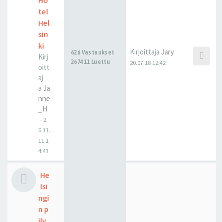
Ho
tel
Hel
sin
ki
Kirjoittaja
Jary
626 Vastaukset
Kirj
267411 Luettu
20.07.18 12:42
oitt
aj
a
Ja
nne
_H
-
2
6.11.
11 1
4:43
He
lsi
ngi
n p
ilv