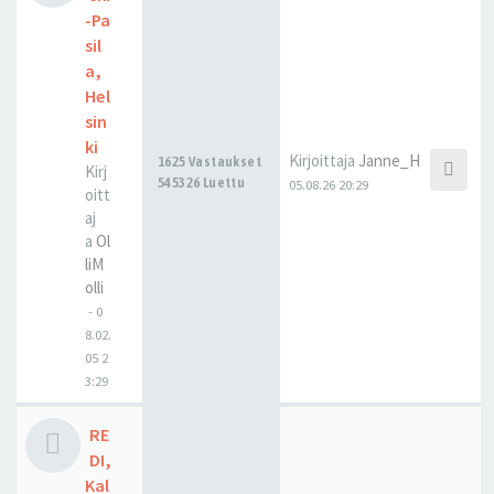
-Pa
sil
a,
Hel
sin
ki
Kirjoittaja
Janne_H
1625 Vastaukset
Kirj
545326 Luettu
05.08.26 20:29
oitt
aj
a
Ol
liM
olli
-
0
8.02.
05 2
3:29
RE
DI,
Kal