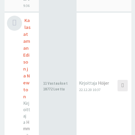
9:36
Ka
las
at
am
an
Edi
so
n j
a N
ew
Kirjoittaja
Höijer
11 Vastaukset
to
18772 Luettu
22.12.20 10:37
n
Kirj
oitt
aj
a
H
mm