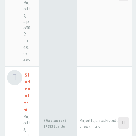
Kirj
oitt
aj
a
p
o90
2
-
1
4.07.
06 1
4:05
St
ad
ion
int
or
ni.
Kirj
Kirjoittaja
suskivoide
6 Vastaukset
oitt
19683 Luettu
20.06.06 14:58
aj
a
Ja