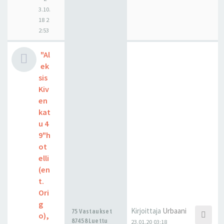
3.10.
18 2
2:53
"Al
ek
sis
Kiv
en
kat
u 4
9"h
ot
elli
(en
t.
Ori
g
Kirjoittaja
Urbaani
75 Vastaukset
o),
87458 Luettu
23.01.20 03:18