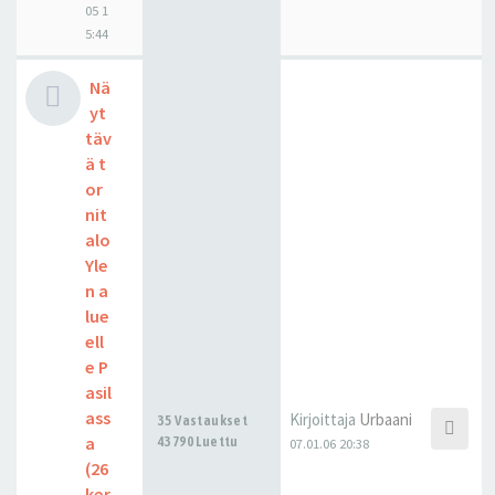
05 1
5:44
Nä
yt
täv
ä t
or
nit
alo
Yle
n a
lue
ell
e P
asil
ass
Kirjoittaja
Urbaani
35 Vastaukset
a
43790 Luettu
07.01.06 20:38
(26
ker