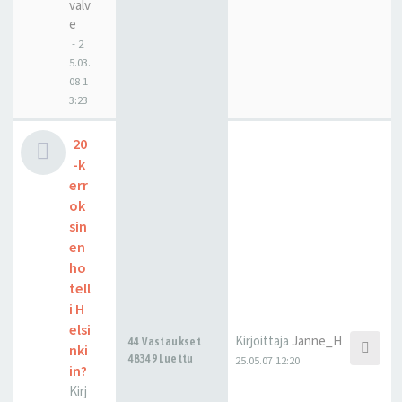
valv
e
-
2
5.03.
08 1
3:23
20
-k
err
ok
sin
en
ho
tell
i H
elsi
Kirjoittaja
Janne_H
44 Vastaukset
nki
48349 Luettu
25.05.07 12:20
in?
Kirj