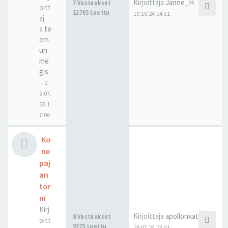
Kirjoittaja
Janne_H
7 Vastaukset
oitt
12703 Luettu
19.10.24 14:31
aj
a
te
em
un
me
gis
-
2
5.07.
23 1
7:06
Ko
ne
paj
an
tor
ni
Kirj
Kirjoittaja
apollonkatu
8 Vastaukset
oitt
9223 Luettu
29.07.24 23:41