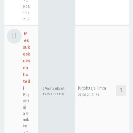
-
2
9.06.
19 1
2:52
M
es
suk
esk
uks
en
ho
tell
i
Kirjoittaja
Hmm
5 Vastaukset
Kirj
13651 Luettu
21.08.20 21:51
oitt
aj
a
h
mik
ko
-
2