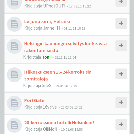
Kirjoittaja
UPnotOUT!
-
17.02.11 15:22
Leijonatorni, Helsinki
Kirjoittaja
Janne_H
-
01.11.11 18:13
Helsingin kaupungin selvitys korkeasta
rakentamisesta
Kirjoittaja
Toni
-
25.11.11 11:04
Itäkeskukseen 16-24 kerroksisia
tornitaloja
Kirjoittaja
SdeS
-
29.03.08 12:15
PortGate
Kirjoittaja
16valve
-
25.03.08 13:23
20-kerroksinen hotelli Helsinkiin?
Kirjoittaja
OlliMolli
-
10.01.06 12:56