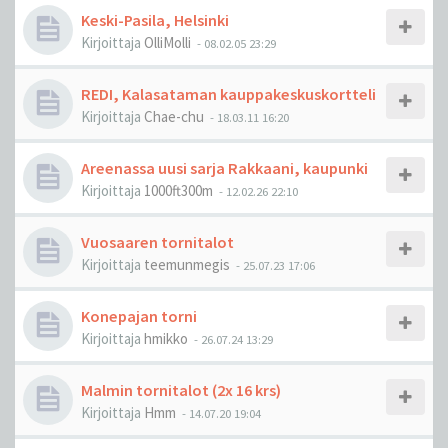
Keski-Pasila, Helsinki
Kirjoittaja
OlliMolli
-
08.02.05 23:29
REDI, Kalasataman kauppakeskuskortteli
Kirjoittaja
Chae-chu
-
18.03.11 16:20
Areenassa uusi sarja Rakkaani, kaupunki
Kirjoittaja
1000ft300m
-
12.02.26 22:10
Vuosaaren tornitalot
Kirjoittaja
teemunmegis
-
25.07.23 17:06
Konepajan torni
Kirjoittaja
hmikko
-
26.07.24 13:29
Malmin tornitalot (2x 16 krs)
Kirjoittaja
Hmm
-
14.07.20 19:04