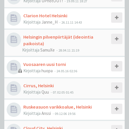
Kirjoittaja
UPnotOUT!
-
19.09.11 18:27
Clarion Hotel Helsinki
Kirjoittaja
Janne_H
-
26.11.11 14:43
Helsingin pilvenpiirtäjät (ideointia
paikoista)
Kirjoittaja
SamuXe
-
28.04.11 21:19
Vuosaaren uusi torni
Kirjoittaja
huopa
-
24.05.16 02:36
Cirrus, Helsinki
Kirjoittaja
Quu
-
07.02.05 01:45
Ruskeasuon varikkoalue, Helsinki
Kirjoittaja
Anssi
-
09.12.06 19:56
Cloud City, Helsinki