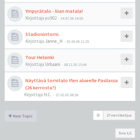
Ympyrätalo - liian matala!
Kirjoittaja
po902
-
14.07.06 14:05
Stadionintorni.
Kirjoittaja
Janne_H
-
03.06.06 11:25
Tour Helsinki
Kirjoittaja
Urbaani
-
08.11.05 15:44
Näyttävä tornitalo Ylen alueelle Pasilassa
(26 kerrosta?)
Kirjoittaja
H.C.
-
27.05.05 08:58
27 viestiketjua
New Topic
Sivu
1
/
1