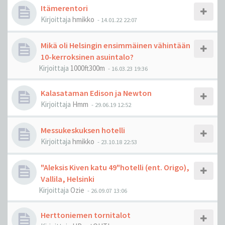
Itämerentori
Kirjoittaja
hmikko
-
14.01.22 22:07
Mikä oli Helsingin ensimmäinen vähintään
10-kerroksinen asuintalo?
Kirjoittaja
1000ft300m
-
16.03.23 19:36
Kalasataman Edison ja Newton
Kirjoittaja
Hmm
-
29.06.19 12:52
Messukeskuksen hotelli
Kirjoittaja
hmikko
-
23.10.18 22:53
"Aleksis Kiven katu 49"hotelli (ent. Origo),
Vallila, Helsinki
Kirjoittaja
Ozie
-
26.09.07 13:06
Herttoniemen tornitalot