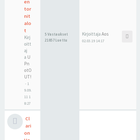
en
tor
nit
alo
t
Kirjoittaja
Aos
5 Vastaukset
Kirj
21857 Luettu
02.03.19 14:17
oitt
aj
a
U
Pn
otO
UT!
-
1
9.09.
11 1
8:27
Cl
ari
on