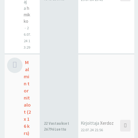
aj
a
h
mik
ko
-
2
6.07.
24 1
3:29
M
al
mi
n t
or
nit
alo
t (2
x 1
Kirjoittaja
Xerdoz
22 Vastaukset
6 k
26796 Luettu
22.07.24 21:56
rs)