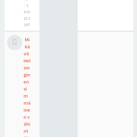
-
1
4.01.
22 2
2:07
Mi
kä
oli
Hel
sin
gin
en
si
m
mä
ine
n v
ähi
nt