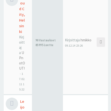
ou
d C
ity,
Hel
sin
ki
Kirj
Kirjoittaja
hmikko
90 Vastaukset
oitt
85995 Luettu
09.12.14 23:26
aj
a
U
Pn
otO
UT!
-
1
7.02.
11 1
5:22
Le
ijo