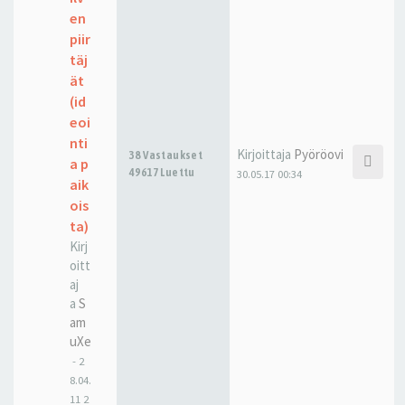
en
piir
täj
ät
(id
eoi
nti
Kirjoittaja
Pyöröovi
38 Vastaukset
a p
49617 Luettu
30.05.17 00:34
aik
ois
ta)
Kirj
oitt
aj
a
S
am
uXe
-
2
8.04.
11 2