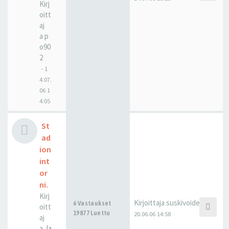
Kirj
oitt
aj
a
p
o90
2
-
1
4.07.
06 1
4:05
St
ad
ion
int
or
ni.
Kirj
Kirjoittaja
suskivoide
6 Vastaukset
oitt
19877 Luettu
20.06.06 14:58
aj
a
Ja