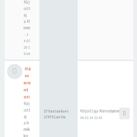
Kirj
oitt
aj
a
H
mm
-
1
4.07.
20 1
9:04
Itä
m
ere
nt
ori
Kirj
oitt
Kirjoittaja
Kervolainen
17 Vastaukset
aj
17975 Luettu
06.02.24 21:42
a
h
mik
ko