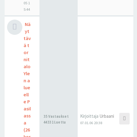
05 1
5:44
Nä
yt
täv
ä t
or
nit
alo
Yle
n a
lue
ell
e P
asil
ass
Kirjoittaja
Urbaani
35 Vastaukset
a
44331 Luettu
07.01.06 20:38
(26
ker