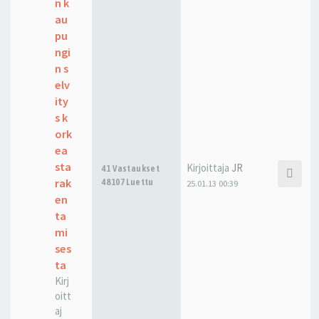
n k
au
pu
ngi
n s
elv
ity
s k
ork
ea
sta
Kirjoittaja
JR
41 Vastaukset
rak
48107 Luettu
25.01.13 00:39
en
ta
mi
ses
ta
Kirj
oitt
aj