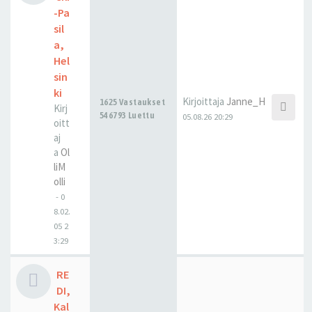
-Pa
sil
a,
Hel
sin
ki
Kirjoittaja
Janne_H
1625 Vastaukset
Kirj
546793 Luettu
05.08.26 20:29
oitt
aj
a
Ol
liM
olli
-
0
8.02.
05 2
3:29
RE
DI,
Kal