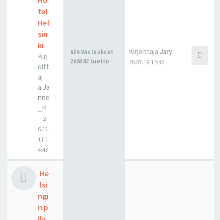
Ho
tel
Hel
sin
ki
Kirjoittaja
Jary
626 Vastaukset
Kirj
268482 Luettu
20.07.18 12:42
oitt
aj
a
Ja
nne
_H
-
2
6.11.
11 1
4:43
He
lsi
ngi
n p
ilv