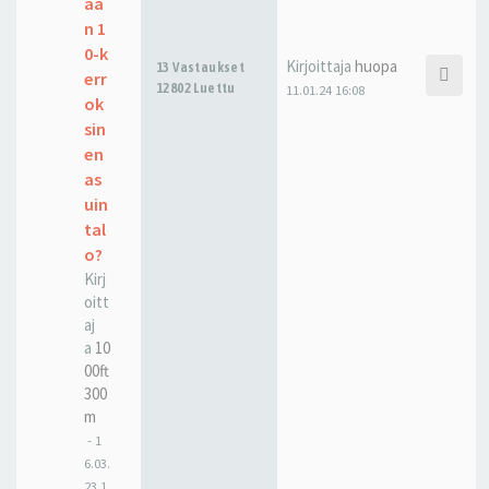
ää
n 1
0-k
Kirjoittaja
huopa
13 Vastaukset
err
12802 Luettu
11.01.24 16:08
ok
sin
en
as
uin
tal
o?
Kirj
oitt
aj
a
10
00ft
300
m
-
1
6.03.
23 1