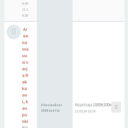
8.03.
11 1
6:20
Ar
ee
na
ssa
uu
si s
arj
a R
ak
ka
an
i, k
Kirjoittaja
1000ft300m
0 Vastaukset
au
1048 Luettu
12.02.26 22:10
pu
nki
Kirj