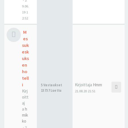
-
2
9.06.
19 1
2:52
M
es
suk
esk
uks
en
ho
tell
i
Kirjoittaja
Hmm
5 Vastaukset
Kirj
13737 Luettu
21.08.20 21:51
oitt
aj
a
h
mik
ko
-
2