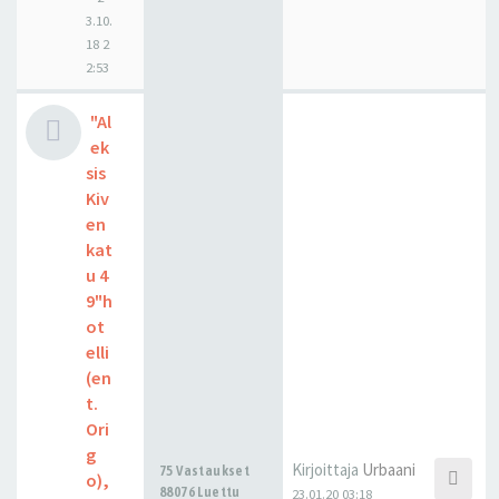
3.10.
18 2
2:53
"Al
ek
sis
Kiv
en
kat
u 4
9"h
ot
elli
(en
t.
Ori
g
Kirjoittaja
Urbaani
75 Vastaukset
o),
88076 Luettu
23.01.20 03:18