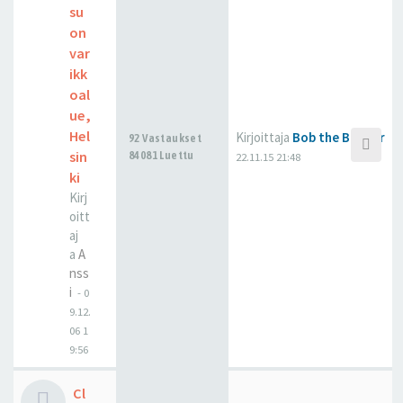
su
on
var
ikk
oal
ue,
Hel
Kirjoittaja
Bob the Builder
92 Vastaukset
sin
84081 Luettu
22.11.15 21:48
ki
Kirj
oitt
aj
a
A
nss
i
-
0
9.12.
06 1
9:56
Cl