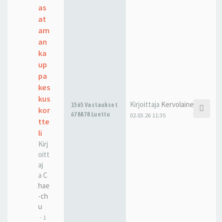
as
at
am
an
ka
up
pa
kes
kus
Kirjoittaja
Kervolainen
1565 Vastaukset
kor
678878 Luettu
02.03.26 11:35
tte
li
Kirj
oitt
aj
a
C
hae
-ch
u
-
1