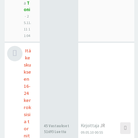
a
T
oni
-
2
5.11.
11 1
1:04
Itä
ke
sku
kse
en
16-
24
ker
rok
sisi
a t
Kirjoittaja
JR
45 Vastaukset
or
51693 Luettu
09.05.10 00:55
nit