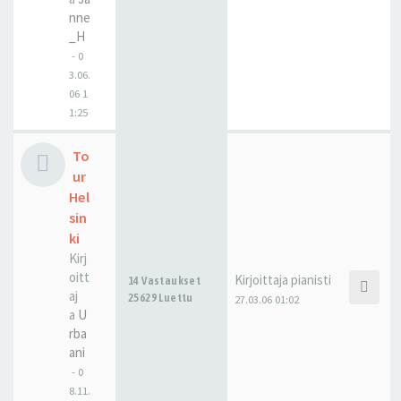
nne
_H
-
0
3.06.
06 1
1:25
To
ur
Hel
sin
ki
Kirj
oitt
Kirjoittaja
pianisti
14 Vastaukset
aj
25629 Luettu
27.03.06 01:02
a
U
rba
ani
-
0
8.11.