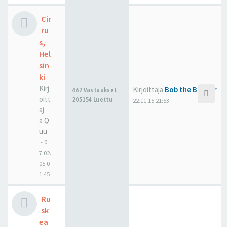
Cir
ru
s,
Hel
sin
ki
Kirj
Kirjoittaja
Bob the Builder
467 Vastaukset
oitt
205154 Luettu
22.11.15 21:53
aj
a
Q
uu
-
0
7.02.
05 0
1:45
Ru
sk
ea