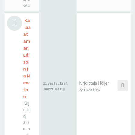
9:36
Ka
las
at
am
an
Edi
so
n j
a N
ew
Kirjoittaja
Höijer
11 Vastaukset
to
18899 Luettu
22.12.20 10:37
n
Kirj
oitt
aj
a
H
mm