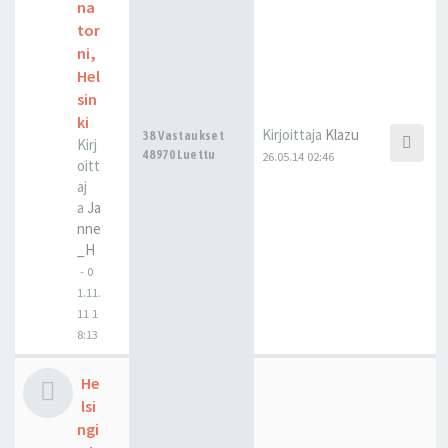
na
tor
ni,
Hel
sin
ki
Kirjoittaja
Klazu
38 Vastaukset
Kirj
48970 Luettu
26.05.14 02:46
oitt
aj
a
Ja
nne
_H
-
0
1.11.
11 1
8:13
He
lsi
ngi