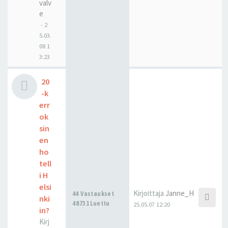
valv
e
-
2
5.03.
08 1
3:23
20
-k
err
ok
sin
en
ho
tell
i H
elsi
Kirjoittaja
Janne_H
44 Vastaukset
nki
48731 Luettu
25.05.07 12:20
in?
Kirj