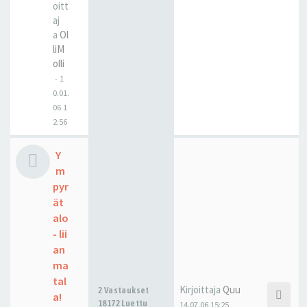
oitt
aj
a
Ol
liM
olli
-
1
0.01.
06 1
2:56
Y
m
pyr
ät
alo
- lii
an
ma
tal
Kirjoittaja
Quu
2 Vastaukset
a!
18172 Luettu
14.07.06 15:25