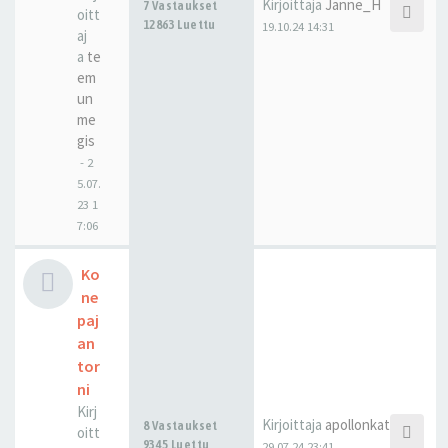
Kirjoittaja
Janne_H
7 Vastaukset
oitt
12863 Luettu
19.10.24 14:31
aj
a
te
em
un
me
gis
-
2
5.07.
23 1
7:06
Ko
ne
paj
an
tor
ni
Kirj
Kirjoittaja
apollonkatu
8 Vastaukset
oitt
9345 Luettu
29.07.24 23:41