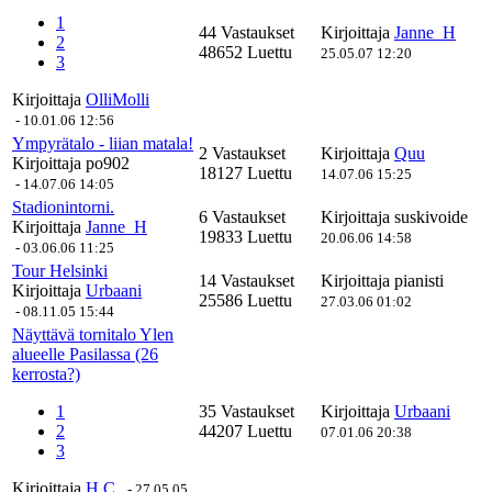
1
44 Vastaukset
Kirjoittaja
Janne_H
2
48652 Luettu
25.05.07 12:20
3
Kirjoittaja
OlliMolli
-
10.01.06 12:56
Ympyrätalo - liian matala!
2 Vastaukset
Kirjoittaja
Quu
Kirjoittaja
po902
18127 Luettu
14.07.06 15:25
-
14.07.06 14:05
Stadionintorni.
6 Vastaukset
Kirjoittaja
suskivoide
Kirjoittaja
Janne_H
19833 Luettu
20.06.06 14:58
-
03.06.06 11:25
Tour Helsinki
14 Vastaukset
Kirjoittaja
pianisti
Kirjoittaja
Urbaani
25586 Luettu
27.03.06 01:02
-
08.11.05 15:44
Näyttävä tornitalo Ylen
alueelle Pasilassa (26
kerrosta?)
1
35 Vastaukset
Kirjoittaja
Urbaani
2
44207 Luettu
07.01.06 20:38
3
Kirjoittaja
H.C.
-
27.05.05