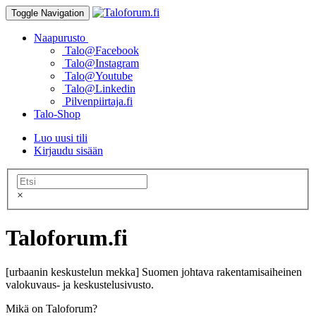
Toggle Navigation
Naapurusto
Talo@Facebook
Talo@Instagram
Talo@Youtube
Talo@Linkedin
Pilvenpiirtaja.fi
Talo-Shop
Luo uusi tili
Kirjaudu sisään
×
Taloforum.fi
[urbaanin keskustelun mekka] Suomen johtava rakentamisaiheinen
valokuvaus- ja keskustelusivusto.
Mikä on Taloforum?