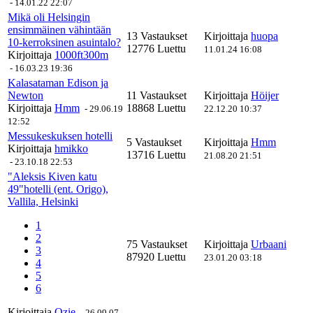
-
14.01.22 22:07
Mikä oli Helsingin
ensimmäinen vähintään
13 Vastaukset
Kirjoittaja
huopa
10-kerroksinen asuintalo?
12776 Luettu
11.01.24 16:08
Kirjoittaja
1000ft300m
-
16.03.23 19:36
Kalasataman Edison ja
Newton
11 Vastaukset
Kirjoittaja
Höijer
Kirjoittaja
Hmm
18868 Luettu
-
29.06.19
22.12.20 10:37
12:52
Messukeskuksen hotelli
5 Vastaukset
Kirjoittaja
Hmm
Kirjoittaja
hmikko
13716 Luettu
21.08.20 21:51
-
23.10.18 22:53
"Aleksis Kiven katu
49"hotelli (ent. Origo),
Vallila, Helsinki
1
2
75 Vastaukset
Kirjoittaja
Urbaani
3
87920 Luettu
23.01.20 03:18
4
5
6
Kirjoittaja
Ozie
-
26.09.07