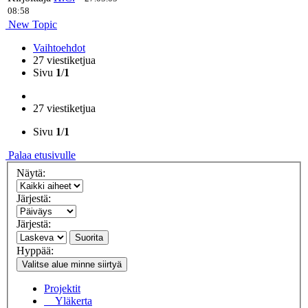
08:58
New Topic
Vaihtoehdot
27 viestiketjua
Sivu
1
/
1
27 viestiketjua
Sivu
1
/
1
Palaa etusivulle
Näytä:
Järjestä:
Järjestä:
Suorita
Hyppää:
Valitse alue minne siirtyä
Projektit
Yläkerta