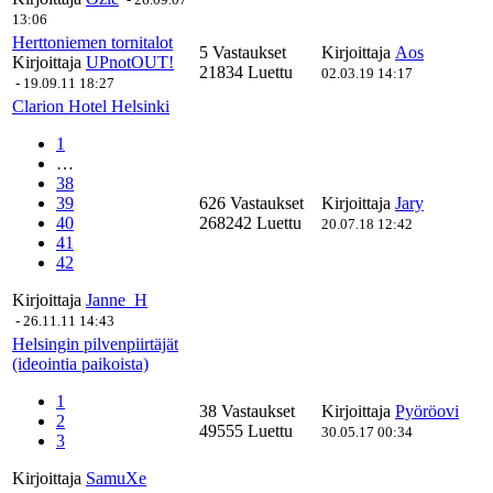
13:06
Herttoniemen tornitalot
5 Vastaukset
Kirjoittaja
Aos
Kirjoittaja
UPnotOUT!
21834 Luettu
02.03.19 14:17
-
19.09.11 18:27
Clarion Hotel Helsinki
1
…
38
39
626 Vastaukset
Kirjoittaja
Jary
40
268242 Luettu
20.07.18 12:42
41
42
Kirjoittaja
Janne_H
-
26.11.11 14:43
Helsingin pilvenpiirtäjät
(ideointia paikoista)
1
38 Vastaukset
Kirjoittaja
Pyöröovi
2
49555 Luettu
30.05.17 00:34
3
Kirjoittaja
SamuXe