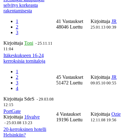
selvitys korkeasta
rakentamisesta
1
41 Vastaukset
Kirjoittaja
JR
2
48046 Luettu
25.01.13 00:39
3
Kirjoittaja
Toni
-
25.11.11
11:04
Itäkeskukseen 16-24
kerroksisia tornitaloja
1
2
45 Vastaukset
Kirjoittaja
JR
3
51472 Luettu
09.05.10 00:55
4
Kirjoittaja
SdeS
-
29.03.08
12:15
PortGate
4 Vastaukset
Kirjoittaja
Ozie
Kirjoittaja
16valve
19196 Luettu
12.11.08 19:56
-
25.03.08 13:23
20-kerroksinen hotelli
Helsinkiin?