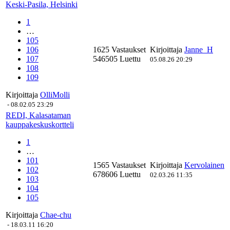
Keski-Pasila, Helsinki
1
…
105
106
1625 Vastaukset
Kirjoittaja
Janne_H
107
546505 Luettu
05.08.26 20:29
108
109
Kirjoittaja
OlliMolli
-
08.02.05 23:29
REDI, Kalasataman
kauppakeskuskortteli
1
…
101
1565 Vastaukset
Kirjoittaja
Kervolainen
102
678606 Luettu
02.03.26 11:35
103
104
105
Kirjoittaja
Chae-chu
-
18.03.11 16:20