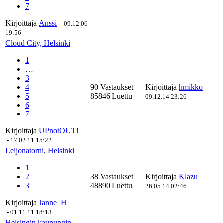
7
Kirjoittaja
Anssi
-
09.12.06
19:56
Cloud City, Helsinki
1
…
3
4
90 Vastaukset
Kirjoittaja
hmikko
5
85846 Luettu
09.12.14 23:26
6
7
Kirjoittaja
UPnotOUT!
-
17.02.11 15:22
Leijonatorni, Helsinki
1
2
38 Vastaukset
Kirjoittaja
Klazu
3
48890 Luettu
26.05.14 02:46
Kirjoittaja
Janne_H
-
01.11.11 18:13
Helsingin kaupungin