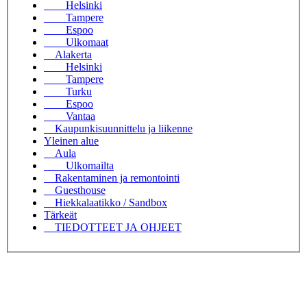
Helsinki
Tampere
Espoo
Ulkomaat
Alakerta
Helsinki
Tampere
Turku
Espoo
Vantaa
Kaupunkisuunnittelu ja liikenne
Yleinen alue
Aula
Ulkomailta
Rakentaminen ja remontointi
Guesthouse
Hiekkalaatikko / Sandbox
Tärkeät
TIEDOTTEET JA OHJEET