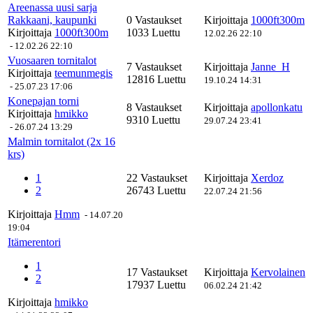
Areenassa uusi sarja
Rakkaani, kaupunki
0 Vastaukset
Kirjoittaja
1000ft300m
Kirjoittaja
1000ft300m
1033 Luettu
12.02.26 22:10
-
12.02.26 22:10
Vuosaaren tornitalot
7 Vastaukset
Kirjoittaja
Janne_H
Kirjoittaja
teemunmegis
12816 Luettu
19.10.24 14:31
-
25.07.23 17:06
Konepajan torni
8 Vastaukset
Kirjoittaja
apollonkatu
Kirjoittaja
hmikko
9310 Luettu
29.07.24 23:41
-
26.07.24 13:29
Malmin tornitalot (2x 16
krs)
1
22 Vastaukset
Kirjoittaja
Xerdoz
2
26743 Luettu
22.07.24 21:56
Kirjoittaja
Hmm
-
14.07.20
19:04
Itämerentori
1
17 Vastaukset
Kirjoittaja
Kervolainen
2
17937 Luettu
06.02.24 21:42
Kirjoittaja
hmikko