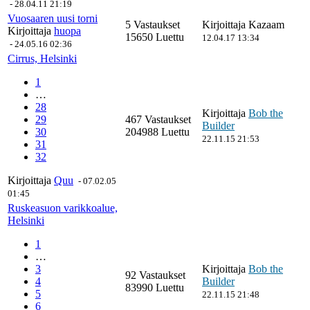
-
28.04.11 21:19
Vuosaaren uusi torni
5 Vastaukset
Kirjoittaja
Kazaam
Kirjoittaja
huopa
15650 Luettu
12.04.17 13:34
-
24.05.16 02:36
Cirrus, Helsinki
1
…
28
Kirjoittaja
Bob the
29
467 Vastaukset
Builder
30
204988 Luettu
22.11.15 21:53
31
32
Kirjoittaja
Quu
-
07.02.05
01:45
Ruskeasuon varikkoalue,
Helsinki
1
…
3
Kirjoittaja
Bob the
92 Vastaukset
4
Builder
83990 Luettu
5
22.11.15 21:48
6