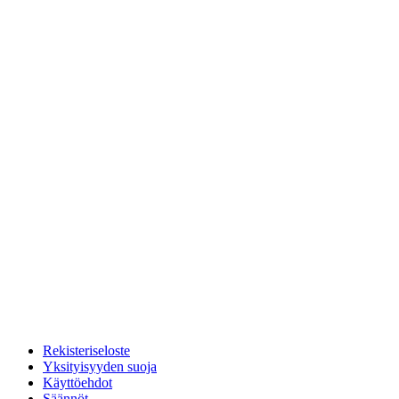
Rekisteriseloste
Yksityisyyden suoja
Käyttöehdot
Säännöt