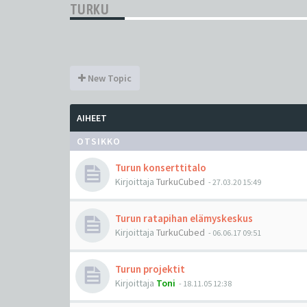
TURKU
New Topic
AIHEET
OTSIKKO
Turun konserttitalo
Kirjoittaja
TurkuCubed
-
27.03.20 15:49
Turun ratapihan elämyskeskus
Kirjoittaja
TurkuCubed
-
06.06.17 09:51
Turun projektit
Kirjoittaja
Toni
-
18.11.05 12:38