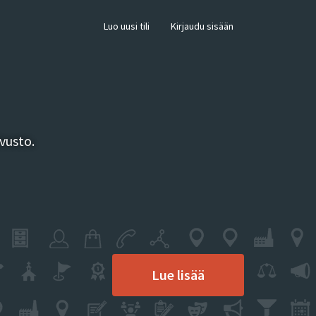
×
Luo uusi tili
Kirjaudu sisään
vusto.
Lue lisää