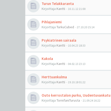
Turun Telakkaranta
Kirjoittaja
Kantti
-
10.11.12 21:00
Pihlajaniemi
Kirjoittaja
TurkuCubed
-
27.10.20 15:14
Psykiatrinen sairaala
Kirjoittaja
Kantti
-
10.04.23 18:33
Kakola
Kirjoittaja
Kantti
-
04.02.13 23:13
Herttuankulma
Kirjoittaja
Kantti
-
19.10.18 01:22
Outo kerrostalon purku, Uudentuvankatu
Kirjoittaja
TornifaniTurusta
-
21.09.24 16:22