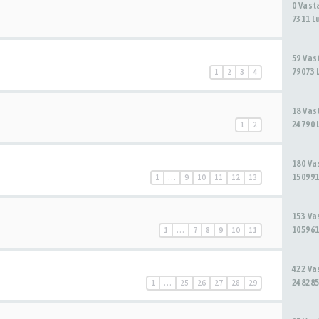
0 Vas
7311 L
59 Va
79073 
1
2
3
4
18 Va
24790 
1
2
180 V
150991
1
…
9
10
11
12
13
153 V
105961
1
…
7
8
9
10
11
422 V
248285
1
…
25
26
27
28
29