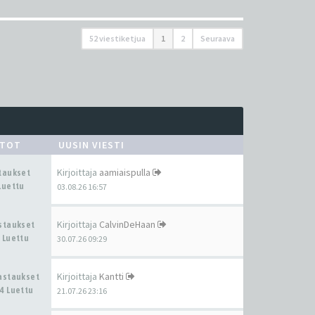
52 viestiketjua
1
2
Seuraava
STOT
UUSIN VIESTI
Kirjoittaja
aamiaispulla
staukset
Luettu
03.08.26 16:57
Kirjoittaja
CalvinDeHaan
astaukset
 Luettu
30.07.26 09:29
Kirjoittaja
Kantti
Vastaukset
4 Luettu
21.07.26 23:16