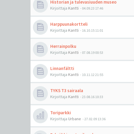
Historian ja tulevasiuuden museo
Kirjoittaja
Kantti
-
04.09.23 17:46
Harppuunakortteli
Kirjoittaja
Kantti
-
16.10.15 11:01
Herrainpolku
Kirjoittaja
Kantti
-
07.08.19 00:53
Linnanfältti
Kirjoittaja
Kantti
-
10.11.12 21:55
TYKS T3 sairaala
Kirjoittaja
Kantti
-
23.08.16 10:33
Toriparkki
Kirjoittaja
Urbane
-
27.02.09 13:36