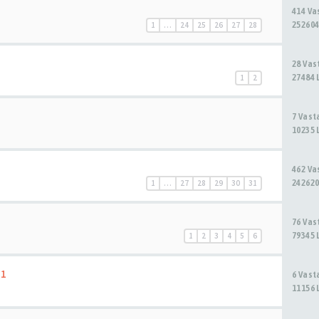
414 V
252604
1
…
24
25
26
27
28
28 Va
27484 
1
2
7 Vas
10235 
462 V
242620
1
…
27
28
29
30
31
76 Va
79345 
1
2
3
4
5
6
 1
6 Vas
11156 