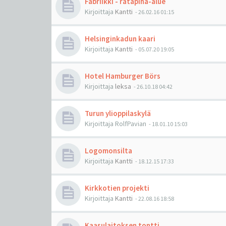
Fabriikki - ratapiha-alue
Kirjoittaja
Kantti
-
26.02.16 01:15
Helsinginkadun kaari
Kirjoittaja
Kantti
-
05.07.20 19:05
Hotel Hamburger Börs
Kirjoittaja
leksa
-
26.10.18 04:42
Turun ylioppilaskylä
Kirjoittaja
RolfPavian
-
18.01.10 15:03
Logomonsilta
Kirjoittaja
Kantti
-
18.12.15 17:33
Kirkkotien projekti
Kirjoittaja
Kantti
-
22.08.16 18:58
Kaasulaitoksen tontti