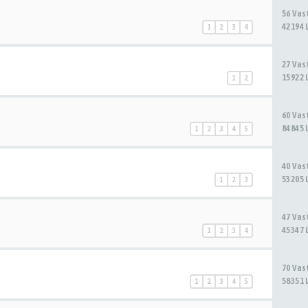
56 Va
42194 
1
2
3
4
27 Va
15922 
1
2
60 Va
84845 
1
2
3
4
5
40 Va
53205 
1
2
3
47 Va
45347 
1
2
3
4
70 Va
58351 
1
2
3
4
5