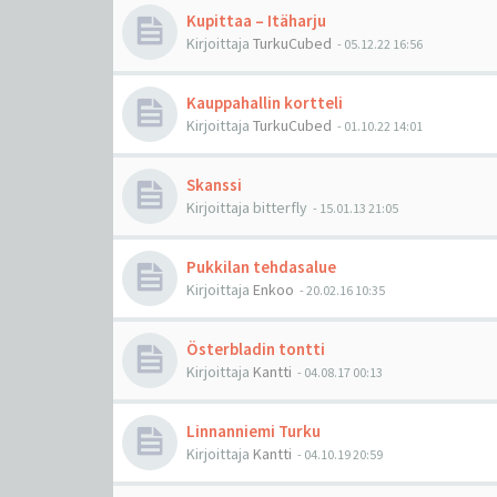
Kupittaa – Itäharju
Kirjoittaja
TurkuCubed
-
05.12.22 16:56
Kauppahallin kortteli
Kirjoittaja
TurkuCubed
-
01.10.22 14:01
Skanssi
Kirjoittaja
bitterfly
-
15.01.13 21:05
Pukkilan tehdasalue
Kirjoittaja
Enkoo
-
20.02.16 10:35
Österbladin tontti
Kirjoittaja
Kantti
-
04.08.17 00:13
Linnanniemi Turku
Kirjoittaja
Kantti
-
04.10.19 20:59