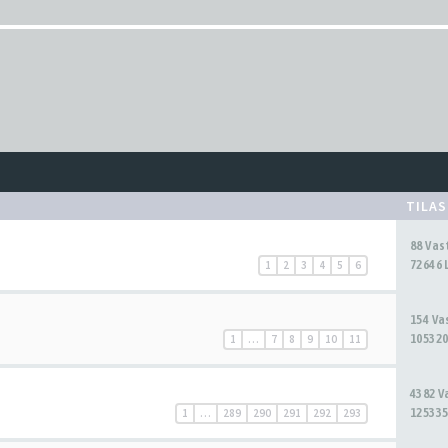
TILA
88 Va
72646 
1
2
3
4
5
6
154 V
105320
1
…
7
8
9
10
11
4382 
125335
1
…
289
290
291
292
293