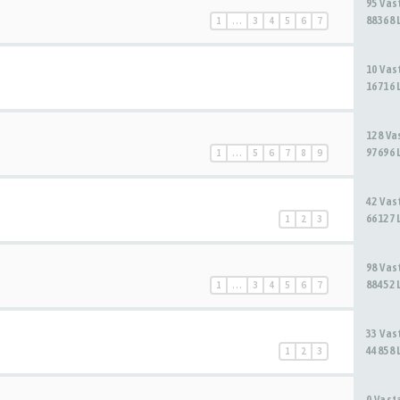
95 Va
88368 
1
…
3
4
5
6
7
10 Va
16716 
128 V
97696 
1
…
5
6
7
8
9
42 Va
66127 
1
2
3
98 Va
88452 
1
…
3
4
5
6
7
33 Va
44858 
1
2
3
0 Vas