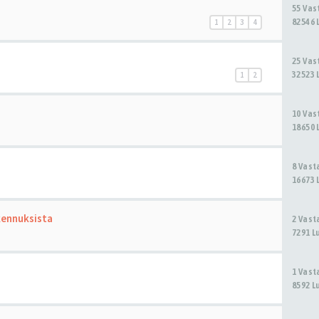
55 Va
82546 
1
2
3
4
25 Va
32523 
1
2
10 Va
18650 
8 Vas
16673 
kennuksista
2 Vas
7291 L
1 Vas
8592 L