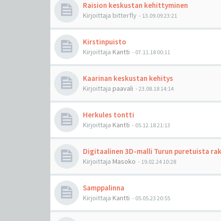
Raision keskustan kehittyminen
Kirjoittaja
bitterfly
-
13.09.09 23:21
Kirstinpuisto
Kirjoittaja
Kantti
-
07.11.18 00:11
Kaarinan keskustan kehitys
Kirjoittaja
paavali
-
23.08.18 14:14
Herkules tontti
Kirjoittaja
Kantti
-
05.12.18 21:13
Digitaalinen 3D-malli Turun puretuista ra
Kirjoittaja
Masoko
-
19.02.24 10:28
Samppalinna
Kirjoittaja
Kantti
-
05.05.23 20:55