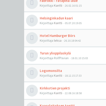
Fabriikki - ratapiha-alue
Kirjoittaja
Kantti
-
26.02.16 01:15
Helsinginkadun kaari
Kirjoittaja
Kantti
-
05.07.20 19:05
Hotel Hamburger Börs
Kirjoittaja
leksa
-
26.10.18 04:42
Turun ylioppilaskylä
Kirjoittaja
RolfPavian
-
18.01.10 15:03
Logomonsilta
Kirjoittaja
Kantti
-
18.12.15 17:33
Kirkkotien projekti
Kirjoittaja
Kantti
-
22.08.16 18:58
Kaasulaitoksen tontti