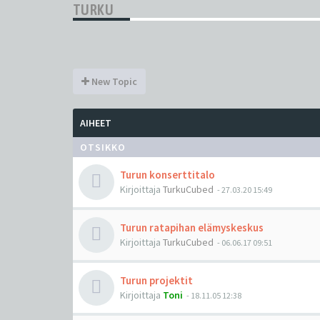
TURKU
New Topic
AIHEET
OTSIKKO
Turun konserttitalo
Kirjoittaja
TurkuCubed
-
27.03.20 15:49
Turun ratapihan elämyskeskus
Kirjoittaja
TurkuCubed
-
06.06.17 09:51
Turun projektit
Kirjoittaja
Toni
-
18.11.05 12:38