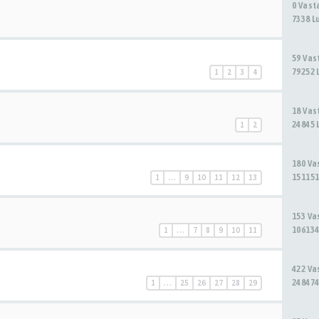
0 Vas
7338 L
59 Va
79252 
1
2
3
4
18 Va
24845 
1
2
180 V
151151
1
…
9
10
11
12
13
153 V
106134
1
…
7
8
9
10
11
422 V
248474
1
…
25
26
27
28
29