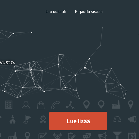
×
Luo uusi tili
Kirjaudu sisään
vusto.
Lue lisää