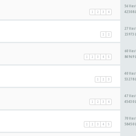
56 Va
42308 
1
2
3
4
27 Va
15973 
1
2
60 Va
84969 
1
2
3
4
5
40 Va
53278 
1
2
3
47 Va
45430 
1
2
3
4
70 Va
58450 
1
2
3
4
5