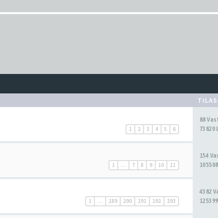
TILA
88 Va
73820 
1
2
3
4
5
6
154 V
105508
1
…
7
8
9
10
11
4382 
125399
1
…
289
290
291
292
293