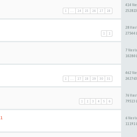
414 V
252813
1
…
24
25
26
27
28
28 Va
27544 
1
2
7 Vas
10280 
462 V
242763
1
…
27
28
29
30
31
76 Va
79513 
1
2
3
4
5
6
 1
6 Vas
11191 