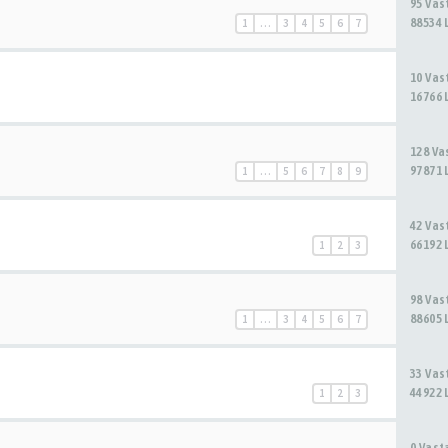
95 Va
88534 
1
…
3
4
5
6
7
10 Va
16766 
128 V
97871 
1
…
5
6
7
8
9
42 Va
66192 
1
2
3
98 Va
88605 
1
…
3
4
5
6
7
33 Va
44922 
1
2
3
0 Vas