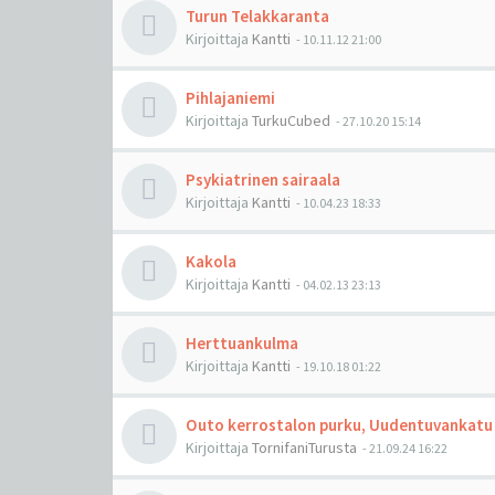
Turun Telakkaranta
Kirjoittaja
Kantti
-
10.11.12 21:00
Pihlajaniemi
Kirjoittaja
TurkuCubed
-
27.10.20 15:14
Psykiatrinen sairaala
Kirjoittaja
Kantti
-
10.04.23 18:33
Kakola
Kirjoittaja
Kantti
-
04.02.13 23:13
Herttuankulma
Kirjoittaja
Kantti
-
19.10.18 01:22
Outo kerrostalon purku, Uudentuvankatu
Kirjoittaja
TornifaniTurusta
-
21.09.24 16:22