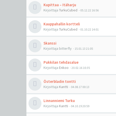
Kupittaa – Itäharju
Kirjoittaja
TurkuCubed
-
05.12.22 16:56
Kauppahallin kortteli
Kirjoittaja
TurkuCubed
-
01.10.22 14:01
Skanssi
Kirjoittaja
bitterfly
-
15.01.13 21:05
Pukkilan tehdasalue
Kirjoittaja
Enkoo
-
20.02.16 10:35
Österbladin tontti
Kirjoittaja
Kantti
-
04.08.17 00:13
Linnanniemi Turku
Kirjoittaja
Kantti
-
04.10.19 20:59