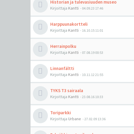
Historian ja tulevasiuuden museo
Kirjoittaja
Kantti
-
04.09.23 17:46
Harppuunakortteli
Kirjoittaja
Kantti
-
16.10.15 11:01
Herrainpolku
Kirjoittaja
Kantti
-
07.08.19 00:53
Linnanfältti
Kirjoittaja
Kantti
-
10.11.12 21:55
TYKS T3 sairaala
Kirjoittaja
Kantti
-
23.08.16 10:33
Toriparkki
Kirjoittaja
Urbane
-
27.02.09 13:36