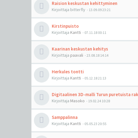
Raision keskustan kehittyminen
Kirjoittaja
bitterfly
-
13.09.09 23:21
Kirstinpuisto
Kirjoittaja
Kantti
-
07.11.18 00:11
Kaarinan keskustan kehitys
Kirjoittaja
paavali
-
23.08.18 14:14
Herkules tontti
Kirjoittaja
Kantti
-
05.12.18 21:13
Digitaalinen 3D-malli Turun puretuista ra
Kirjoittaja
Masoko
-
19.02.24 10:28
Samppalinna
Kirjoittaja
Kantti
-
05.05.23 20:55