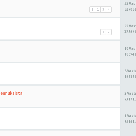
55 Va
82708 
1
2
3
4
25 Va
32566 
1
2
10 Va
18694 
8 Vas
16717 
kennuksista
2 Vas
7317 L
1 Vas
8616 L