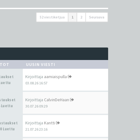
52 viestiketjua
1
2
Seuraava
STOT
UUSIN VIESTI
Kirjoittaja
aamiaispulla
staukset
Luettu
03.08.26 16:57
Kirjoittaja
CalvinDeHaan
astaukset
 Luettu
30.07.26 09:29
Kirjoittaja
Kantti
Vastaukset
0 Luettu
21.07.26 23:16