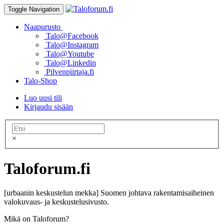
Toggle Navigation
Naapurusto
Talo@Facebook
Talo@Instagram
Talo@Youtube
Talo@Linkedin
Pilvenpiirtaja.fi
Talo-Shop
Luo uusi tili
Kirjaudu sisään
×
Taloforum.fi
[urbaanin keskustelun mekka] Suomen johtava rakentamisaiheinen
valokuvaus- ja keskustelusivusto.
Mikä on Taloforum?