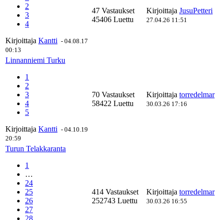
2
47 Vastaukset
Kirjoittaja
JusuPetteri
3
45406 Luettu
27.04.26 11:51
4
Kirjoittaja
Kantti
-
04.08.17
00:13
Linnanniemi Turku
1
2
3
70 Vastaukset
Kirjoittaja
torredelmar
4
58422 Luettu
30.03.26 17:16
5
Kirjoittaja
Kantti
-
04.10.19
20:59
Turun Telakkaranta
1
…
24
25
414 Vastaukset
Kirjoittaja
torredelmar
26
252743 Luettu
30.03.26 16:55
27
28