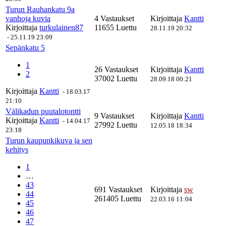
Turun Rauhankatu 9a
vanhoja kuvia
4 Vastaukset
Kirjoittaja
Kantti
Kirjoittaja
turkulainen87
11655 Luettu
28.11.19 20:32
-
25.11.19 23:09
Sepänkatu 5
1
26 Vastaukset
Kirjoittaja
Kantti
2
37002 Luettu
28.09.18 00:21
Kirjoittaja
Kantti
-
18.03.17
21:10
Välikadun puutalotontti
9 Vastaukset
Kirjoittaja
Kantti
Kirjoittaja
Kantti
-
14.04.17
27992 Luettu
12.05.18 18:34
23:18
Turun kaupunkikuva ja sen
kehitys
1
…
43
691 Vastaukset
Kirjoittaja
sw
44
261405 Luettu
22.03.16 11:04
45
46
47