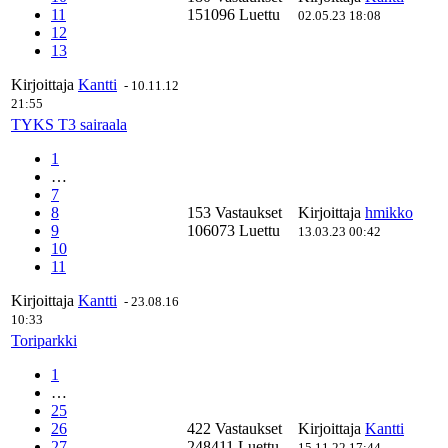
11
151096 Luettu
02.05.23 18:08
12
13
Kirjoittaja
Kantti
-
10.11.12
21:55
TYKS T3 sairaala
1
…
7
8
153 Vastaukset
Kirjoittaja
hmikko
9
106073 Luettu
13.03.23 00:42
10
11
Kirjoittaja
Kantti
-
23.08.16
10:33
Toriparkki
1
…
25
26
422 Vastaukset
Kirjoittaja
Kantti
27
248411 Luettu
15.11.22 17:44