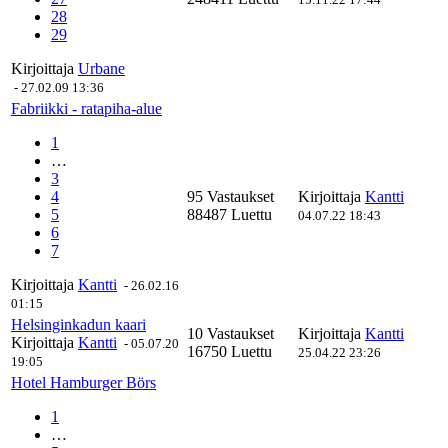
28
29
Kirjoittaja
Urbane
-
27.02.09 13:36
Fabriikki - ratapiha-alue
1
…
3
4
95 Vastaukset
Kirjoittaja
Kantti
5
88487 Luettu
04.07.22 18:43
6
7
Kirjoittaja
Kantti
-
26.02.16
01:15
Helsinginkadun kaari
10 Vastaukset
Kirjoittaja
Kantti
Kirjoittaja
Kantti
-
05.07.20
16750 Luettu
25.04.22 23:26
19:05
Hotel Hamburger Börs
1
…