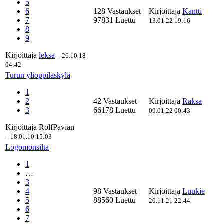
5
6
128 Vastaukset
Kirjoittaja
Kantti
7
97831 Luettu
13.01.22 19:16
8
9
Kirjoittaja
leksa
-
26.10.18
04:42
Turun ylioppilaskylä
1
2
42 Vastaukset
Kirjoittaja
Raksa
3
66178 Luettu
09.01.22 00:43
Kirjoittaja
RolfPavian
-
18.01.10 15:03
Logomonsilta
1
…
3
4
98 Vastaukset
Kirjoittaja
Luukie
5
88560 Luettu
20.11.21 22:44
6
7