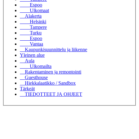
Espoo
Ulkomaat
Alakerta
Helsinki
Tampere
Turku
Espoo
Vantaa
Kaupunkisuunnittelu ja liikenne
Yleinen alue
Aula
Ulkomailta
Rakentaminen ja remontointi
Guesthouse
Hiekkalaatikko / Sandbox
Tärkeät
TIEDOTTEET JA OHJEET