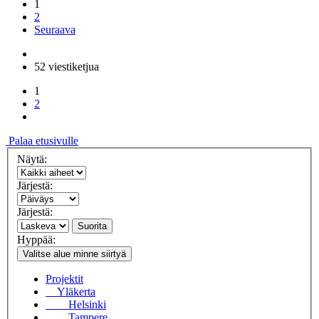
1
2
Seuraava
52 viestiketjua
1
2
Palaa etusivulle
Näytä:
Järjestä:
Järjestä:
Suorita
Hyppää:
Valitse alue minne siirtyä
Projektit
Yläkerta
Helsinki
Tampere