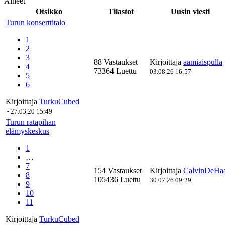
Aiheet
Otsikko
Tilastot
Uusin viesti
Turun konserttitalo
1
2
3
88 Vastaukset
Kirjoittaja
aamiaispulla
4
73364 Luettu
03.08.26 16:57
5
6
Kirjoittaja
TurkuCubed
-
27.03.20 15:49
Turun ratapihan
elämyskeskus
1
…
7
154 Vastaukset
Kirjoittaja
CalvinDeHa
8
105436 Luettu
30.07.26 09:29
9
10
11
Kirjoittaja
TurkuCubed