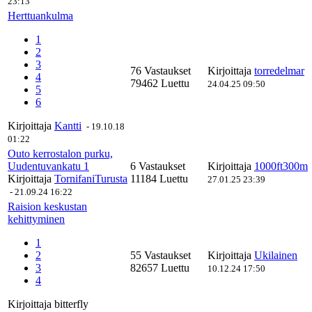
23:13
Herttuankulma
1
2
3
76 Vastaukset
Kirjoittaja
torredelmar
4
79462 Luettu
24.04.25 09:50
5
6
Kirjoittaja
Kantti
-
19.10.18
01:22
Outo kerrostalon purku,
Uudentuvankatu 1
6 Vastaukset
Kirjoittaja
1000ft300m
Kirjoittaja
TornifaniTurusta
11184 Luettu
27.01.25 23:39
-
21.09.24 16:22
Raision keskustan
kehittyminen
1
2
55 Vastaukset
Kirjoittaja
Ukilainen
3
82657 Luettu
10.12.24 17:50
4
Kirjoittaja
bitterfly