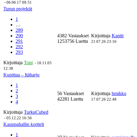
-
06.06.17 09:51
Turun projektit
1
…
289
290
4382 Vastaukset
Kirjoittaja
Kantti
291
1253756 Luettu
21.07.26 23:16
292
293
Kirjoittaja
Toni
-
18.11.05
12:38
Kupittaa – Itäharju
1
2
56 Vastaukset
Kirjoittaja
hmikko
3
42281 Luettu
17.07.26 22:48
4
Kirjoittaja
TurkuCubed
-
05.12.22 16:56
Kauppahallin kortteli
1