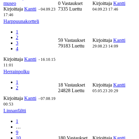
museo
0 Vastaukset
Kirjoittaja
Kantti
Kirjoittaja
Kantti
7335 Luettu
-
04.09.23
04.09.23 17:46
17:46
Harppuunakortteli
1
2
59 Vastaukset
Kirjoittaja
Kantti
3
79183 Luettu
29.08.23 14:09
4
Kirjoittaja
Kantti
-
16.10.15
11:01
Herrainpolku
1
18 Vastaukset
Kirjoittaja
Kantti
2
24828 Luettu
05.05.23 20:29
Kirjoittaja
Kantti
-
07.08.19
00:53
Linnanfältti
1
…
9
10
180 Vastaukset
Kirjoittaja
Kantti