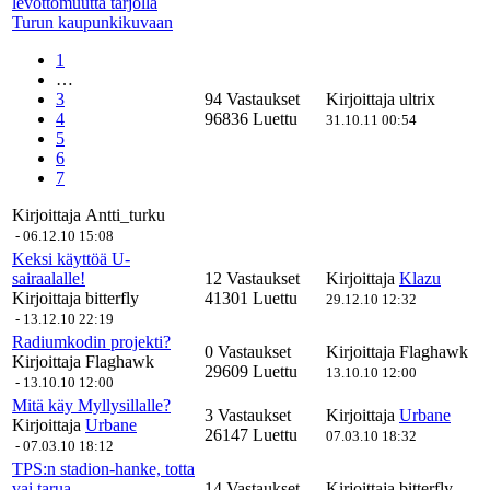
levottomuutta tarjolla
Turun kaupunkikuvaan
1
…
3
94 Vastaukset
Kirjoittaja
ultrix
4
96836 Luettu
31.10.11 00:54
5
6
7
Kirjoittaja
Antti_turku
-
06.12.10 15:08
Keksi käyttöä U-
sairaalalle!
12 Vastaukset
Kirjoittaja
Klazu
Kirjoittaja
bitterfly
41301 Luettu
29.12.10 12:32
-
13.12.10 22:19
Radiumkodin projekti?
0 Vastaukset
Kirjoittaja
Flaghawk
Kirjoittaja
Flaghawk
29609 Luettu
13.10.10 12:00
-
13.10.10 12:00
Mitä käy Myllysillalle?
3 Vastaukset
Kirjoittaja
Urbane
Kirjoittaja
Urbane
26147 Luettu
07.03.10 18:32
-
07.03.10 18:12
TPS:n stadion-hanke, totta
vai tarua
14 Vastaukset
Kirjoittaja
bitterfly