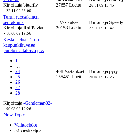
Kirjoittaja
bitterfly
27657 Luettu
26.11.09 15:45
-
22.11.09 23:00
Turun ruotsalainen
seurakunta
1 Vastaukset
Kirjoittaja
Speedy
Kirjoittaja
RolfPavian
20153 Luettu
27.10.09 15:47
-
18.08.09 19:56
Keskustelua Turun
kaupunkikuvasta,
puretuista taloista jne.
1
…
24
408 Vastaukset
Kirjoittaja
pyry
25
155451 Luettu
20.08.09 17:25
26
27
28
Kirjoittaja
-Gentleman82-
-
09.03.08 12:26
New Topic
Vaihtoehdot
52 viestiketjua