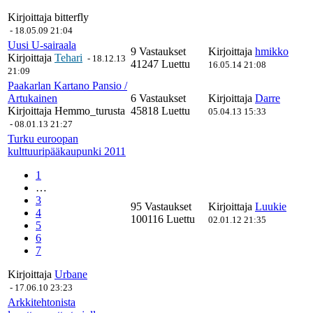
Kirjoittaja
bitterfly
-
18.05.09 21:04
Uusi U-sairaala
9 Vastaukset
Kirjoittaja
hmikko
Kirjoittaja
Tehari
-
18.12.13
41247 Luettu
16.05.14 21:08
21:09
Paakarlan Kartano Pansio /
Artukainen
6 Vastaukset
Kirjoittaja
Darre
Kirjoittaja
Hemmo_turusta
45818 Luettu
05.04.13 15:33
-
08.01.13 21:27
Turku euroopan
kulttuuripääkaupunki 2011
1
…
3
95 Vastaukset
Kirjoittaja
Luukie
4
100116 Luettu
02.01.12 21:35
5
6
7
Kirjoittaja
Urbane
-
17.06.10 23:23
Arkkitehtonista