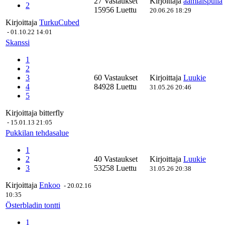
27 Vastaukset
Kirjoittaja
aamiaispulla
2
15956 Luettu
20.06.26 18:29
Kirjoittaja
TurkuCubed
-
01.10.22 14:01
Skanssi
1
2
3
60 Vastaukset
Kirjoittaja
Luukie
4
84928 Luettu
31.05.26 20:46
5
Kirjoittaja
bitterfly
-
15.01.13 21:05
Pukkilan tehdasalue
1
2
40 Vastaukset
Kirjoittaja
Luukie
3
53258 Luettu
31.05.26 20:38
Kirjoittaja
Enkoo
-
20.02.16
10:35
Österbladin tontti
1