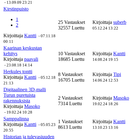
-
13.09.09 23:21
Kirstinpuisto
1
25 Vastaukset
Kirjoittaja
suberb
2
32557 Luettu
05.12.24 13:22
Kirjoittaja
Kantti
-
07.11.18
00:11
Kaarinan keskustan
kehitys
10 Vastaukset
Kirjoittaja
Kantti
Kirjoittaja
paavali
18685 Luettu
14.08.24 19:15
-
23.08.18 14:14
Herkules tontti
8 Vastaukset
Kirjoittaja
Tipi
Kirjoittaja
Kantti
-
05.12.18
16705 Luettu
14.06.24 12:53
21:13
Digitaalinen 3D-malli
Turun puretuista
2 Vastaukset
Kirjoittaja
Masoko
rakennuksista
7314 Luettu
19.02.24 18:26
Kirjoittaja
Masoko
-
19.02.24 10:28
Samppalinna
1 Vastaukset
Kirjoittaja
Kantti
Kirjoittaja
Kantti
-
05.05.23
8613 Luettu
13.10.23 13:16
20:55
Historian ja tulevasiuuden