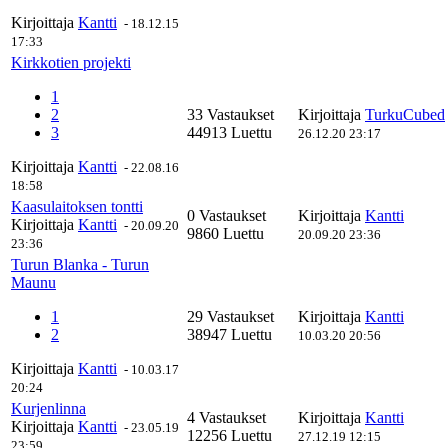
Kirjoittaja
Kantti
-
18.12.15
17:33
Kirkkotien projekti
1
2
33 Vastaukset
Kirjoittaja
TurkuCubed
3
44913 Luettu
26.12.20 23:17
Kirjoittaja
Kantti
-
22.08.16
18:58
Kaasulaitoksen tontti
0 Vastaukset
Kirjoittaja
Kantti
Kirjoittaja
Kantti
-
20.09.20
9860 Luettu
20.09.20 23:36
23:36
Turun Blanka - Turun
Maunu
1
29 Vastaukset
Kirjoittaja
Kantti
2
38947 Luettu
10.03.20 20:56
Kirjoittaja
Kantti
-
10.03.17
20:24
Kurjenlinna
4 Vastaukset
Kirjoittaja
Kantti
Kirjoittaja
Kantti
-
23.05.19
12256 Luettu
27.12.19 12:15
23:59