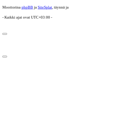
Moottorina
phpBB
ja
SiteSplat
, täynnä
ja
- Kaikki ajat ovat
UTC+03:00
-