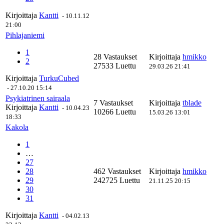
Kirjoittaja
Kantti
-
10.11.12
21:00
Pihlajaniemi
1
28 Vastaukset
Kirjoittaja
hmikko
2
27533 Luettu
29.03.26 21:41
Kirjoittaja
TurkuCubed
-
27.10.20 15:14
Psykiatrinen sairaala
7 Vastaukset
Kirjoittaja
tblade
Kirjoittaja
Kantti
-
10.04.23
10266 Luettu
15.03.26 13:01
18:33
Kakola
1
…
27
28
462 Vastaukset
Kirjoittaja
hmikko
29
242725 Luettu
21.11.25 20:15
30
31
Kirjoittaja
Kantti
-
04.02.13