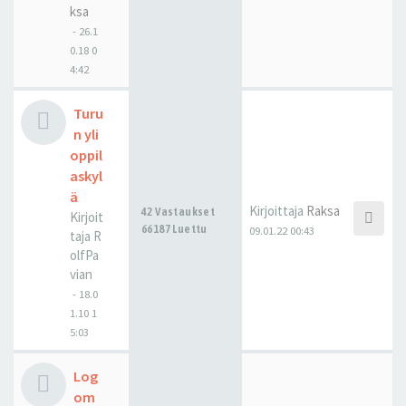
ksa
-
26.1
0.18 0
4:42
Turu
n yli
oppil
askyl
ä
Kirjoittaja
Raksa
42 Vastaukset
Kirjoit
66187 Luettu
09.01.22 00:43
taja
R
olfPa
vian
-
18.0
1.10 1
5:03
Log
om