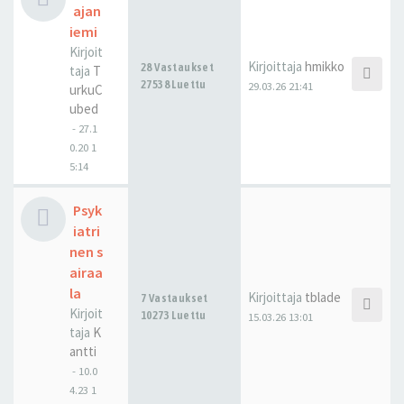
ajan
iemi
Kirjoit
Kirjoittaja
hmikko
28 Vastaukset
taja
T
27538 Luettu
29.03.26 21:41
urkuC
ubed
-
27.1
0.20 1
5:14
Psyk
iatri
nen s
airaa
la
Kirjoittaja
tblade
7 Vastaukset
Kirjoit
10273 Luettu
15.03.26 13:01
taja
K
antti
-
10.0
4.23 1