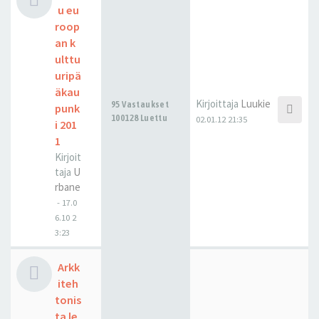
u eu
roop
an k
ulttu
uripä
äkau
Kirjoittaja
Luukie
95 Vastaukset
punk
100128 Luettu
02.01.12 21:35
i 201
1
Kirjoit
taja
U
rbane
-
17.0
6.10 2
3:23
Arkk
iteh
tonis
ta le