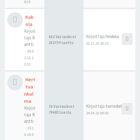
8:33
Kak
ola
Kirjoit
Kirjoittaja
hmikko
462 Vastaukset
taja
K
242739 Luettu
21.11.25 20:15
antti
-
04.0
2.13 2
3:13
Hert
tua
nkul
ma
Kirjoittaja
torredelmar
76 Vastaukset
Kirjoit
79483 Luettu
24.04.25 09:50
taja
K
antti
-
19.1
0.18 0