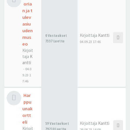
oria
n ja t
ulev
asiu
uden
Kirjoittaja
Kantti
0 Vastaukset
mus
7337 Luettu
04.09.23 17:46
eo
Kirjoit
taja
K
antti
-
04.0
9.23 1
7:46
Har
ppu
unak
ortt
eli
Kirjoittaja
Kantti
59 Vastaukset
Kirjoit
79210 Luettu
29.08.23 14:09