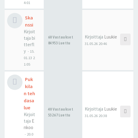
4:01
Ska
nssi
Kirjoit
Kirjoittaja
Luukie
60 Vastaukset
taja
bi
84953 Luettu
31.05.26 20:46
tterfl
y
-
15.
01.13 2
1:05
Puk
kila
n teh
dasa
lue
Kirjoittaja
Luukie
40 Vastaukset
Kirjoit
53267 Luettu
31.05.26 20:38
taja
E
nkoo
-
20.0