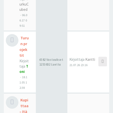
urkuC
ubed
-
06.0
6.17 0
9:51
Turu
n pr
ojek
tit
Kirjoittaja
Kantti
4382 Vastaukset
Kirjoit
1253832 Luettu
21.07.26 23:16
taja
T
oni
-
18.1
1.05 1
2:38
Kupi
ttaa
– Itä