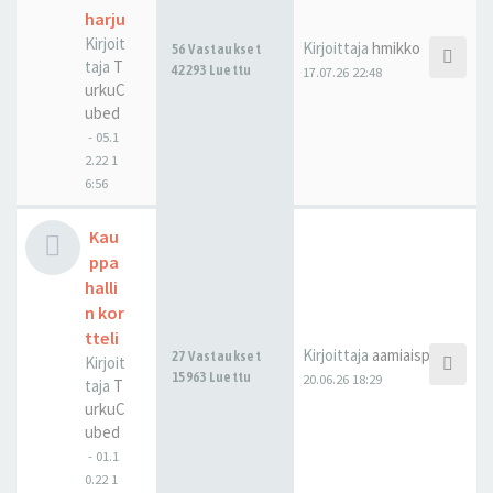
harju
Kirjoit
Kirjoittaja
hmikko
56 Vastaukset
taja
T
42293 Luettu
17.07.26 22:48
urkuC
ubed
-
05.1
2.22 1
6:56
Kau
ppa
halli
n kor
tteli
Kirjoittaja
aamiaispulla
27 Vastaukset
Kirjoit
15963 Luettu
20.06.26 18:29
taja
T
urkuC
ubed
-
01.1
0.22 1