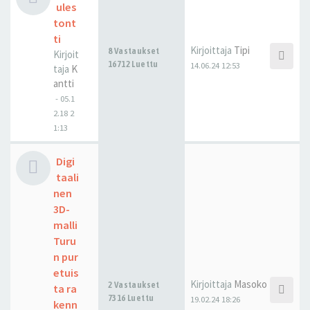
ules
tont
ti
Kirjoittaja
Tipi
8 Vastaukset
Kirjoit
16712 Luettu
14.06.24 12:53
taja
K
antti
-
05.1
2.18 2
1:13
Digi
taali
nen
3D-
malli
Turu
n pur
etuis
Kirjoittaja
Masoko
2 Vastaukset
ta ra
7316 Luettu
19.02.24 18:26
kenn