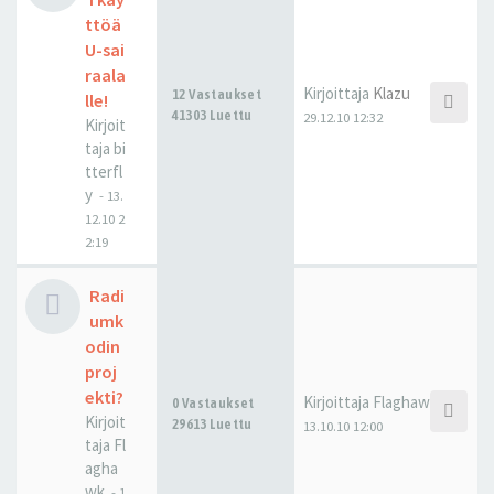
ttöä
U-sai
raala
Kirjoittaja
Klazu
12 Vastaukset
lle!
41303 Luettu
29.12.10 12:32
Kirjoit
taja
bi
tterfl
y
-
13.
12.10 2
2:19
Radi
umk
odin
proj
ekti?
Kirjoittaja
Flaghawk
0 Vastaukset
Kirjoit
29613 Luettu
13.10.10 12:00
taja
Fl
agha
wk
-
1