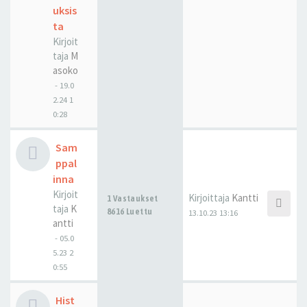
uksis
ta
Kirjoit
taja
M
asoko
-
19.0
2.24 1
0:28
Sam
ppal
inna
Kirjoit
Kirjoittaja
Kantti
1 Vastaukset
taja
K
8616 Luettu
13.10.23 13:16
antti
-
05.0
5.23 2
0:55
Hist