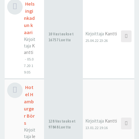
Hels
ingi
nkad
un k
aari
Kirjoittaja
Kantti
10 Vastaukset
Kirjoit
16757 Luettu
25.04.22 23:26
taja
K
antti
-
05.0
7.20 1
9:05
Hot
el H
amb
urge
r Bör
Kirjoittaja
Kantti
128 Vastaukset
s
97848 Luettu
13.01.22 19:16
Kirjoit
taja
le