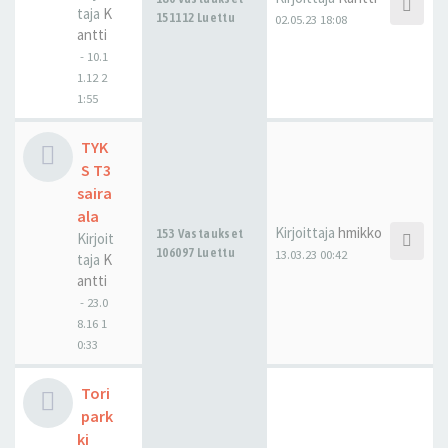
taja
K
151112 Luettu
02.05.23 18:08
antti
-
10.1
1.12 2
1:55
TYK
S T3
saira
ala
Kirjoittaja
hmikko
153 Vastaukset
Kirjoit
106097 Luettu
13.03.23 00:42
taja
K
antti
-
23.0
8.16 1
0:33
Tori
park
ki