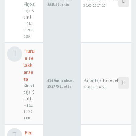
Kirjoit
58434 Luettu
30.03.26 17:16
taja
K
antti
-
04.1
0.19 2
0:59
Turu
n Te
lakk
aran
ta
Kirjoittaja
torredelmar
414 Vastaukset
Kirjoit
252775 Luettu
30.03.26 16:55
taja
K
antti
-
10.1
1.12 2
1:00
Pihl