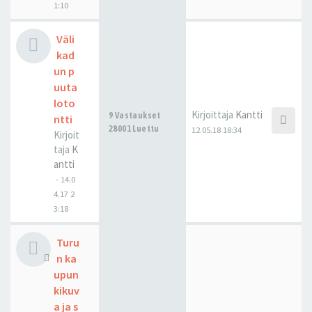
1:10
Väli
kad
un p
uuta
loto
Kirjoittaja
Kantti
9 Vastaukset
ntti
28001 Luettu
12.05.18 18:34
Kirjoit
taja
K
antti
-
14.0
4.17 2
3:18
Turu
n ka
upun
kikuv
a ja s