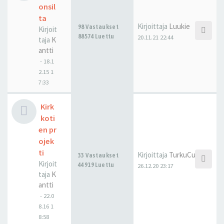
onsil
ta
Kirjoittaja
Luukie
98 Vastaukset
Kirjoit
88574 Luettu
20.11.21 22:44
taja
K
antti
-
18.1
2.15 1
7:33
Kirk
koti
en pr
ojek
ti
Kirjoittaja
TurkuCubed
33 Vastaukset
Kirjoit
44919 Luettu
26.12.20 23:17
taja
K
antti
-
22.0
8.16 1
8:58