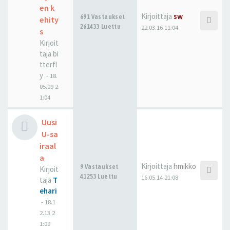
en k
Kirjoittaja
sw
691 Vastaukset
ehity
261433 Luettu
22.03.16 11:04
s
Kirjoit
taja
bi
tterfl
y
-
18.
05.09 2
1:04
Uusi
U-sa
iraal
a
Kirjoittaja
hmikko
9 Vastaukset
Kirjoit
41253 Luettu
16.05.14 21:08
taja
T
ehari
-
18.1
2.13 2
1:09