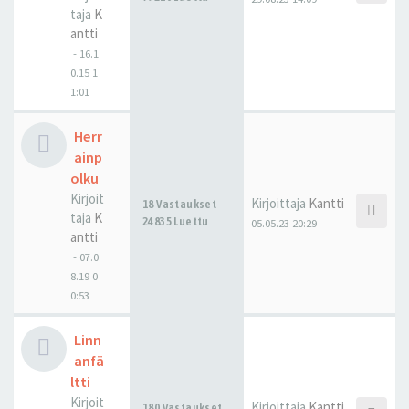
taja
K
antti
-
16.1
0.15 1
1:01
Herr
ainp
olku
Kirjoit
Kirjoittaja
Kantti
18 Vastaukset
taja
K
24835 Luettu
05.05.23 20:29
antti
-
07.0
8.19 0
0:53
Linn
anfä
ltti
Kirjoit
Kirjoittaja
Kantti
180 Vastaukset