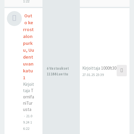
1:22
Out
o ke
rrost
alon
purk
u, Uu
dent
uvan
Kirjoittaja
1000ft300m
6 Vastaukset
katu
11188 Luettu
27.01.25 23:39
1
Kirjoit
taja
T
ornifa
niTur
usta
-
21.0
9.24 1
6:22