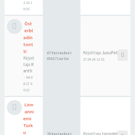
2.16 1
0:35
Öst
erbl
adin
tont
ti
Kirjoittaja
JusuPetteri
47 Vastaukset
Kirjoit
45417 Luettu
27.04.26 11:51
taja
K
antti
-
04.0
8.17 0
0:13
Linn
anni
emi
Turk
u
Kirjoittaja
torredelmar
70 Vastaukset