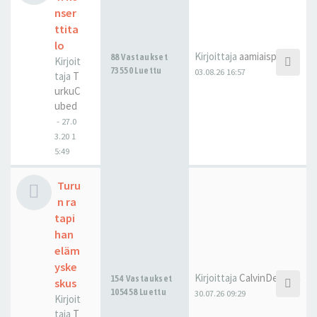
nser
ttita
lo
Kirjoittaja
aamiaispulla
88 Vastaukset
Kirjoit
73550 Luettu
03.08.26 16:57
taja
T
urkuC
ubed
-
27.0
3.20 1
5:49
Turu
n ra
tapi
han
eläm
yske
Kirjoittaja
CalvinDeHaan
154 Vastaukset
skus
105458 Luettu
30.07.26 09:29
Kirjoit
taja
T