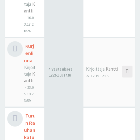
taja
K
antti
-
10.0
3.17 2
0:24
Kurj
enli
nna
Kirjoit
Kirjoittaja
Kantti
4 Vastaukset
taja
K
12261 Luettu
27.12.19 12:15
antti
-
23.0
5.19 2
3:59
Turu
n Ra
uhan
katu