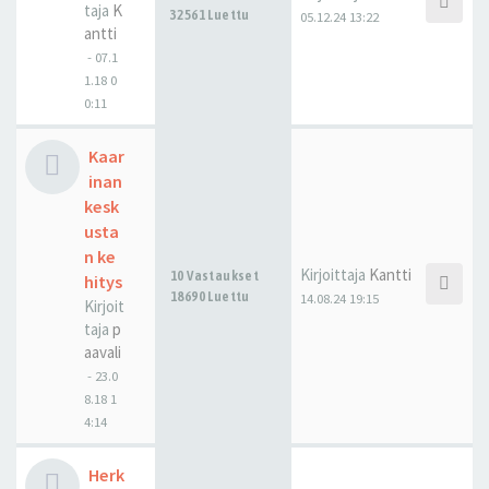
taja
K
32561 Luettu
05.12.24 13:22
antti
-
07.1
1.18 0
0:11
Kaar
inan
kesk
usta
n ke
Kirjoittaja
Kantti
10 Vastaukset
hitys
18690 Luettu
14.08.24 19:15
Kirjoit
taja
p
aavali
-
23.0
8.18 1
4:14
Herk