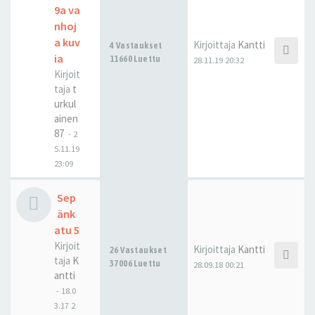
9a va
nhoj
a kuv
Kirjoittaja
Kantti
4 Vastaukset
ia
11660 Luettu
28.11.19 20:32
Kirjoit
taja
t
urkul
ainen
87
-
2
5.11.19
23:09
Sep
änk
atu 5
Kirjoit
Kirjoittaja
Kantti
26 Vastaukset
taja
K
37006 Luettu
28.09.18 00:21
antti
-
18.0
3.17 2