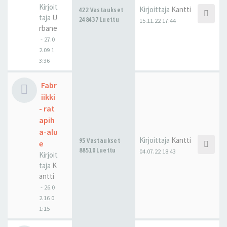
Kirjoit
Kirjoittaja
Kantti
422 Vastaukset
taja
U
248437 Luettu
15.11.22 17:44
rbane
-
27.0
2.09 1
3:36
Fabr
iikki
- rat
apih
a-alu
Kirjoittaja
Kantti
95 Vastaukset
e
88510 Luettu
04.07.22 18:43
Kirjoit
taja
K
antti
-
26.0
2.16 0
1:15