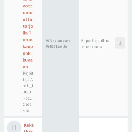
vott
omu
utta
tarjo
lla T
urun
Kirjoittaja
ultrix
94 Vastaukset
kaup
96853 Luettu
31.10.11 00:54
unki
kuva
an
Kirjoit
taja
A
ntti_t
urku
-
06.1
2.10 1
5:08
Keks
i käy