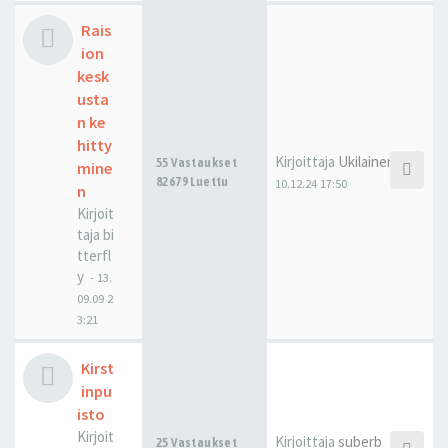
Rais
ion
kesk
usta
n ke
hitty
Kirjoittaja
Ukilainen
55 Vastaukset
mine
82679 Luettu
10.12.24 17:50
n
Kirjoit
taja
bi
tterfl
y
-
13.
09.09 2
3:21
Kirst
inpu
isto
Kirjoit
Kirjoittaja
suberb
25 Vastaukset