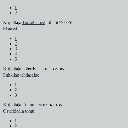
1
2
Kirjoittaja
TurkuCubed
-
01.10.22 14:01
Skanssi
1
2
3
4
5
Kirjoittaja
bitterfly
-
15.01.13 21:05
Pukkilan tehdasalue
1
2
3
Kirjoittaja
Enkoo
-
20.02.16 10:35
Österbladin tontti
1
2