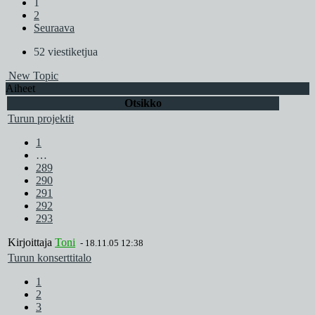
1
2
Seuraava
52 viestiketjua
New Topic
Aiheet
Otsikko
Turun projektit
1
…
289
290
291
292
293
Kirjoittaja
Toni
-
18.11.05 12:38
Turun konserttitalo
1
2
3