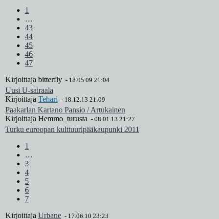
1
…
43
44
45
46
47
Kirjoittaja
bitterfly
-
18.05.09 21:04
Uusi U-sairaala
Kirjoittaja
Tehari
-
18.12.13 21:09
Paakarlan Kartano Pansio / Artukainen
Kirjoittaja
Hemmo_turusta
-
08.01.13 21:27
Turku euroopan kulttuuripääkaupunki 2011
1
…
3
4
5
6
7
Kirjoittaja
Urbane
-
17.06.10 23:23