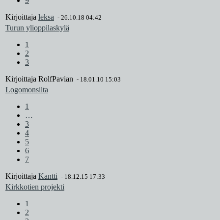
9
Kirjoittaja
leksa
-
26.10.18 04:42
Turun ylioppilaskylä
1
2
3
Kirjoittaja
RolfPavian
-
18.01.10 15:03
Logomonsilta
1
…
3
4
5
6
7
Kirjoittaja
Kantti
-
18.12.15 17:33
Kirkkotien projekti
1
2