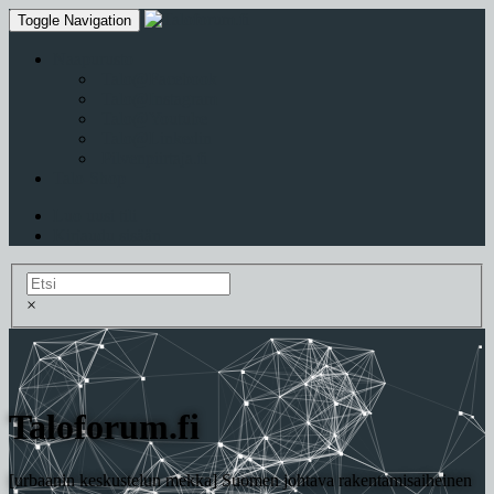
Toggle Navigation
Naapurusto
Talo@Facebook
Talo@Instagram
Talo@Youtube
Talo@Linkedin
Pilvenpiirtaja.fi
Talo-Shop
Luo uusi tili
Kirjaudu sisään
×
Taloforum.fi
[urbaanin keskustelun mekka] Suomen johtava rakentamisaiheinen