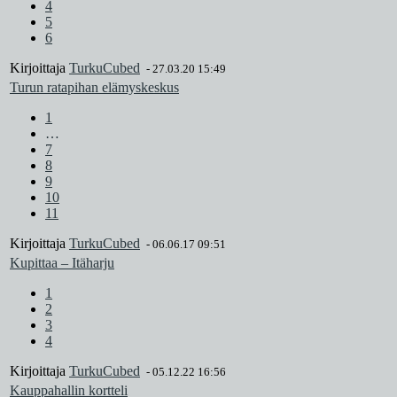
4
5
6
Kirjoittaja
TurkuCubed
-
27.03.20 15:49
Turun ratapihan elämyskeskus
1
…
7
8
9
10
11
Kirjoittaja
TurkuCubed
-
06.06.17 09:51
Kupittaa – Itäharju
1
2
3
4
Kirjoittaja
TurkuCubed
-
05.12.22 16:56
Kauppahallin kortteli