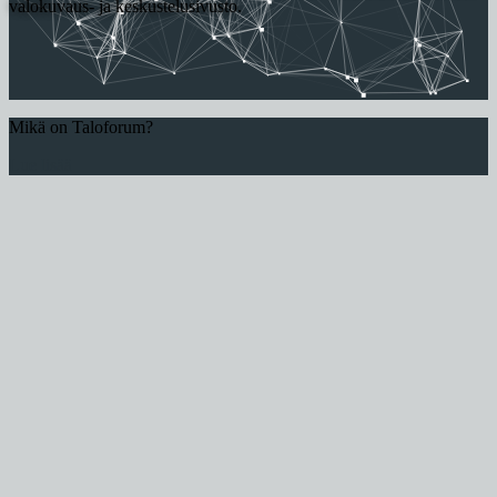
valokuvaus- ja keskustelusivusto.
Mikä on Taloforum?
Lue lisää