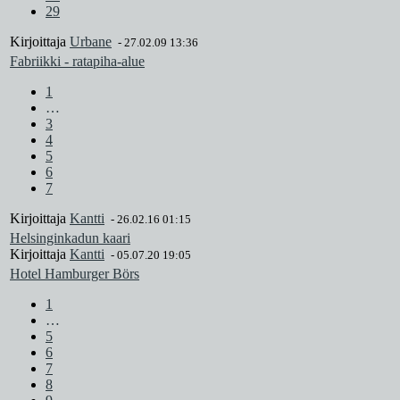
29
Kirjoittaja
Urbane
-
27.02.09 13:36
Fabriikki - ratapiha-alue
1
…
3
4
5
6
7
Kirjoittaja
Kantti
-
26.02.16 01:15
Helsinginkadun kaari
Kirjoittaja
Kantti
-
05.07.20 19:05
Hotel Hamburger Börs
1
…
5
6
7
8