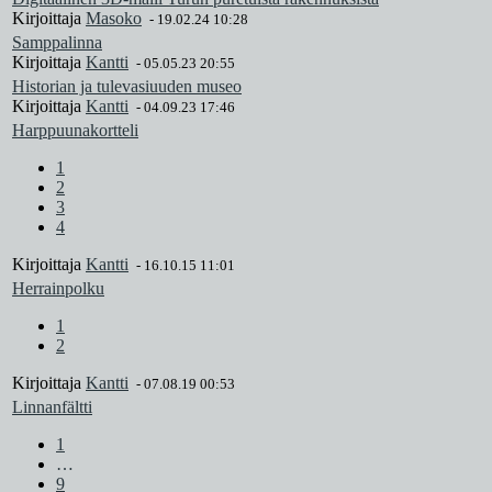
Kirjoittaja
Masoko
-
19.02.24 10:28
Samppalinna
Kirjoittaja
Kantti
-
05.05.23 20:55
Historian ja tulevasiuuden museo
Kirjoittaja
Kantti
-
04.09.23 17:46
Harppuunakortteli
1
2
3
4
Kirjoittaja
Kantti
-
16.10.15 11:01
Herrainpolku
1
2
Kirjoittaja
Kantti
-
07.08.19 00:53
Linnanfältti
1
…
9