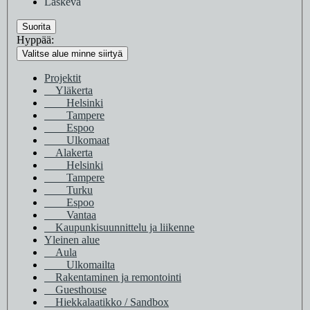
Laskeva
Suorita
Hyppää:
Valitse alue minne siirtyä
Projektit
Yläkerta
Helsinki
Tampere
Espoo
Ulkomaat
Alakerta
Helsinki
Tampere
Turku
Espoo
Vantaa
Kaupunkisuunnittelu ja liikenne
Yleinen alue
Aula
Ulkomailta
Rakentaminen ja remontointi
Guesthouse
Hiekkalaatikko / Sandbox