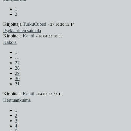
1
2
Kirjoittaja
TurkuCubed
-
27.10.20 15:14
Psykiatrinen sairaala
Kirjoittaja
Kantti
-
10.04.23 18:33
Kakola
1
…
27
28
29
30
31
Kirjoittaja
Kantti
-
04.02.13 23:13
Herttuankulma
1
2
3
4