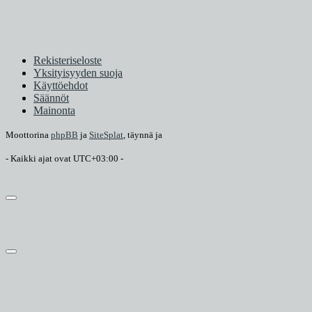
Rekisteriseloste
Yksityisyyden suoja
Käyttöehdot
Säännöt
Mainonta
Moottorina
phpBB
ja
SiteSplat
, täynnä
ja
- Kaikki ajat ovat
UTC+03:00
-