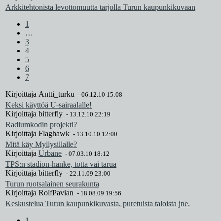
Arkkitehtonista levottomuutta tarjolla Turun kaupunkikuvaan
1
…
3
4
5
6
7
Kirjoittaja
Antti_turku
-
06.12.10 15:08
Keksi käyttöä U-sairaalalle!
Kirjoittaja
bitterfly
-
13.12.10 22:19
Radiumkodin projekti?
Kirjoittaja
Flaghawk
-
13.10.10 12:00
Mitä käy Myllysillalle?
Kirjoittaja
Urbane
-
07.03.10 18:12
TPS:n stadion-hanke, totta vai tarua
Kirjoittaja
bitterfly
-
22.11.09 23:00
Turun ruotsalainen seurakunta
Kirjoittaja
RolfPavian
-
18.08.09 19:56
Keskustelua Turun kaupunkikuvasta, puretuista taloista jne.
1