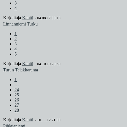
3
4
Kirjoittaja
Kantti
-
04.08.17 00:13
Linnanniemi Turku
1
2
3
4
5
Kirjoittaja
Kantti
-
04.10.19 20:59
Turun Telakkaranta
1
…
24
25
26
27
28
Kirjoittaja
Kantti
-
10.11.12 21:00
Pihlajaniemi