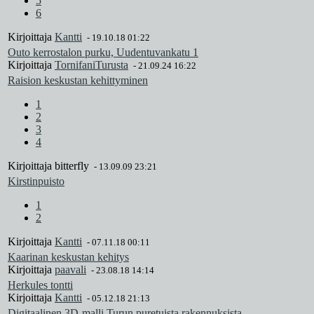
5
6
Kirjoittaja
Kantti
-
19.10.18 01:22
Outo kerrostalon purku, Uudentuvankatu 1
Kirjoittaja
TornifaniTurusta
-
21.09.24 16:22
Raision keskustan kehittyminen
1
2
3
4
Kirjoittaja
bitterfly
-
13.09.09 23:21
Kirstinpuisto
1
2
Kirjoittaja
Kantti
-
07.11.18 00:11
Kaarinan keskustan kehitys
Kirjoittaja
paavali
-
23.08.18 14:14
Herkules tontti
Kirjoittaja
Kantti
-
05.12.18 21:13
Digitaalinen 3D-malli Turun puretuista rakennuksista