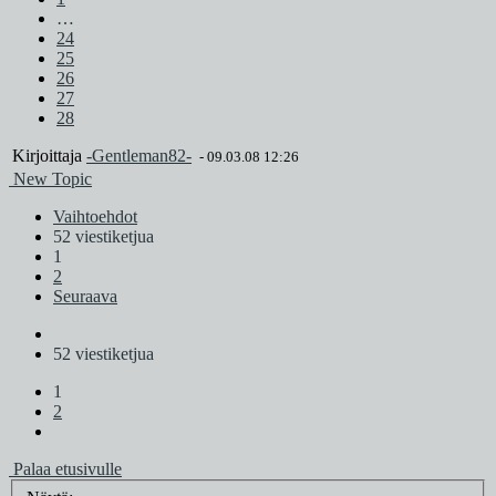
…
24
25
26
27
28
Kirjoittaja
-Gentleman82-
-
09.03.08 12:26
New Topic
Vaihtoehdot
52 viestiketjua
1
2
Seuraava
52 viestiketjua
1
2
Palaa etusivulle